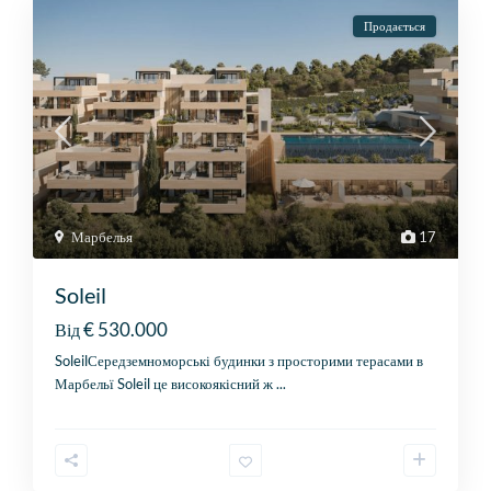
Продається
Марбелья
17
Soleil
€ 530.000
Від
SoleilСередземноморські будинки з просторими терасами в
Марбельї Soleil це високоякісний ж
...