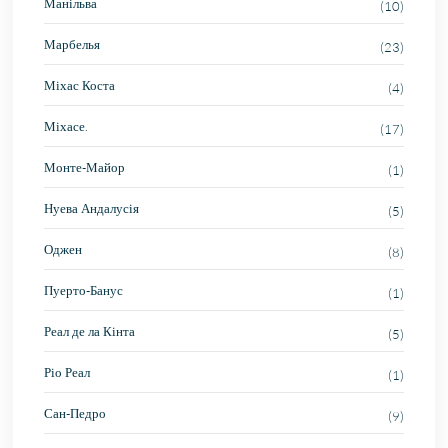
Манільва
(10)
Марбелья
(23)
Міхас Коста
(4)
Міхасе.
(17)
Монте-Майор
(1)
Нуева Андалусія
(5)
Оджен
(8)
Пуерто-Банус
(1)
Реал де ла Кінта
(5)
Ріо Реал
(1)
Сан-Педро
(9)