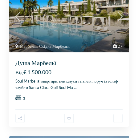
Марбелья
,
Східна Марбелья
27
Душа Марбельї
€ 1.500.000
Від
Soul Marbella: квартири, пентхауси та вілли поруч із гольф-
клубом Santa Clara Golf Soul Ma
...
3