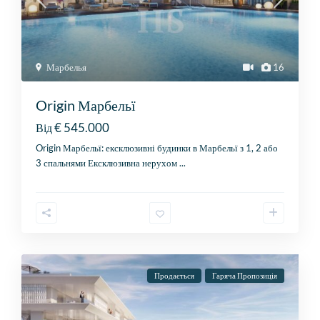
Марбелья
16
Origin Марбельї
€ 545.000
Від
Origin Марбельї: ексклюзивні будинки в Марбельї з 1, 2 або
3 спальнями Ексклюзивна нерухом
...
Продається
Гаряча Пропозиція