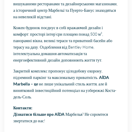
вишуканими ресторанами та дизайнерськими магазинами,
а історичний центр Марбельї та Пуерто-Банус знаходяться
на невеликій відстані.
Кожен будинок поєднує в собі вражаючий дизайн і
комфорт: просторі інтер’єри площею понад 500 м²,
панорамні вікна, великі тераси та приватний басейн або
терасу на даху. Оздоблення від Bentley Home,
інтелектуальна домашня автоматизація та
енергоефективний дизайн доповнюють життя тут.
Закритий комплекс пропонує цілодобову охорону,
підземний паркінг та максимальну приватність.
AÍDA
Marbella – це
не лише унікальний стиль життя, але й
винятковий інвестиційний потенціал на узбережжі Коста-
дель-Соль.
Контакти:
Дізнатися більше про AÍDA
Марбелья? Не соромтеся
звертатися до нас!