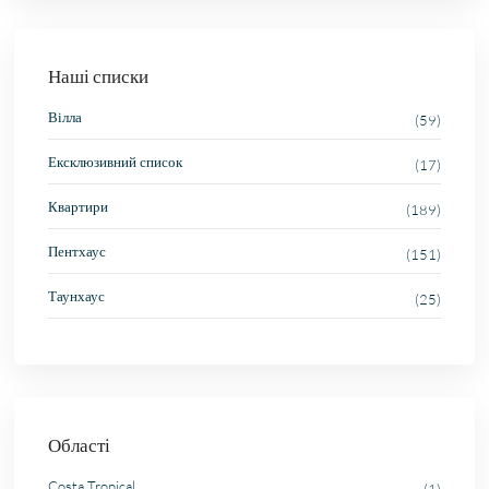
Наші списки
Вілла
(59)
Ексклюзивний список
(17)
Квартири
(189)
Пентхаус
(151)
Таунхаус
(25)
Області
Costa Tropical