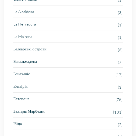
(1)
La Alcaidesa
(3)
La Herradura
(1)
La Mairena
(1)
Балеарські острови
(3)
Бенальмадена
(7)
Бенахавіс
(17)
Ельвірія
(3)
Естепона
(78)
Західна Марбелья
(131)
Ібіца
(2)