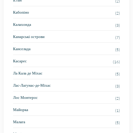
Істан
(2)
Кабопіно
(2)
Калахонда
(3)
Канарські острови
(7)
Канселада
(5)
Касарес
(16)
Ла Кала де Міхас
(5)
Лас-Лагунас-де-Міхас
(3)
Лос Монтерос
(2)
Майорка
(1)
Малага
(5)