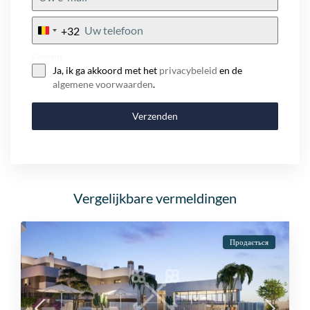
+32
Belgium
+32
Consent
Ja, ik ga akkoord met het
privacybeleid
en de
algemene voorwaarden
.
Verzenden
Vergelijkbare vermeldingen
Продається