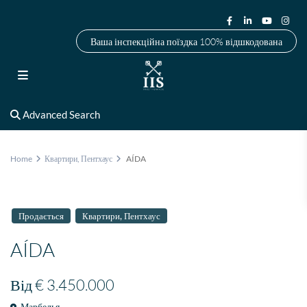
Ваша інспекційна поїздка 100% відшкодована
Advanced Search
Home
Квартири
,
Пентхаус
AÍDA
,
Продається
Квартири
Пентхаус
AÍDA
Від
€ 3.450.000
Марбелья