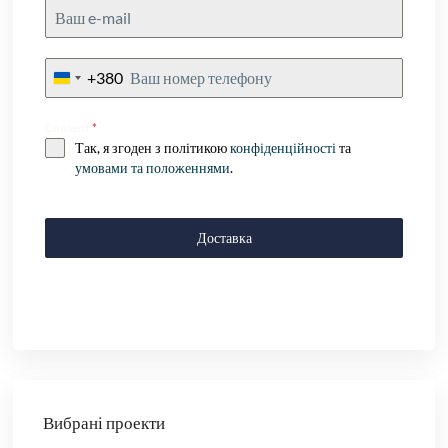
+380
Ukraine
+380
Consent
*
Так, я згоден з політикою
конфіденційності
та
умовами та положеннями
.
Доставка
Вибрані проекти