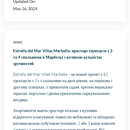
Updated On:
May 16, 2024
опис
Estrella del Mar Villas Marbella: просторі таунхауси з 3
та 4 спальнями в Марбельї з великою кількістю
зручностей
Estrella del Mar Villas Marbella – це новий проект з 52
таунхаусів з 3 і 4 спальнями на двох рівнях, на першому і
другому поверхах, з приватним садом, критою верандою/
терасою, перголою і двома приватними паркувальними
місцями.
Апартаменти мають просторі вітальні з кухнями
відкритого планування, повністю мебльовані та обладнані
висококласною побутовою технікою; 2 або 3 ванні кімнати
(головна з окремою ванною) та гостьовий туалет. Всі