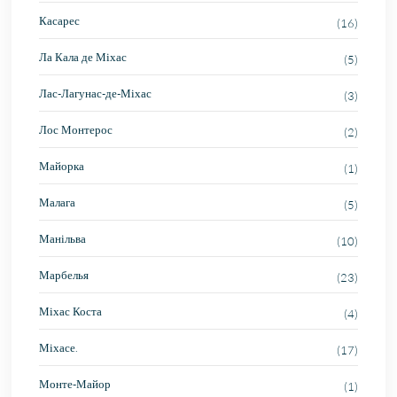
Касарес
(16)
Ла Кала де Міхас
(5)
Лас-Лагунас-де-Міхас
(3)
Лос Монтерос
(2)
Майорка
(1)
Малага
(5)
Манільва
(10)
Марбелья
(23)
Міхас Коста
(4)
Міхасе.
(17)
Монте-Майор
(1)