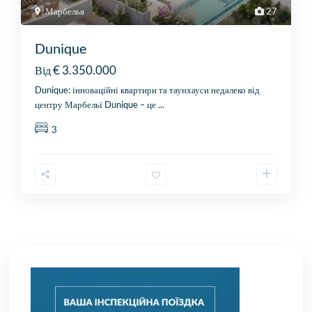
Марбелья
27
Dunique
€ 3.350.000
Від
Dunique: інноваційні квартири та таунхауси недалеко від
центру Марбельї Dunique – це
...
3