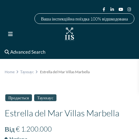
Ваша інспекційна поїздка 100% відшкодована
Advanced Search
Home
Таунхаус
Estrella del Mar Villas Marbella
Продається
Таунхаус
Estrella del Mar Villas Marbella
Від
€ 1.200.000
Марбелья