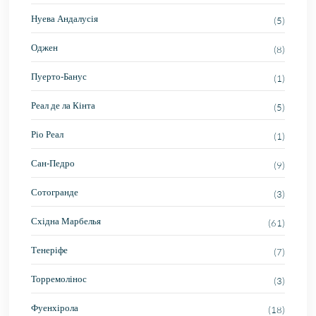
Нуева Андалусія
(5)
Оджен
(8)
Пуерто-Банус
(1)
Реал де ла Кінта
(5)
Ріо Реал
(1)
Сан-Педро
(9)
Сотогранде
(3)
Східна Марбелья
(61)
Тенеріфе
(7)
Торремолінос
(3)
Фуенхірола
(18)