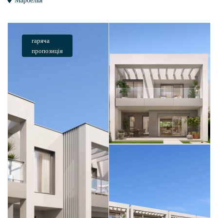
гаряча
пропозиція