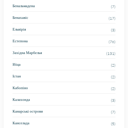
Бенальмадена
(7)
Бенахавіс
(17)
Ельвірія
(3)
Естепона
(78)
Західна Марбелья
(131)
Ібіца
(2)
Істан
(2)
Кабопіно
(2)
Калахонда
(3)
Канарські острови
(7)
Канселада
(5)