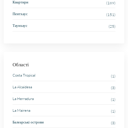
Квартири
(189)
Пентхаус
(151)
Таунхаус
(25)
Області
Costa Tropical
(1)
La Alcaidesa
(3)
La Herradura
(1)
La Mairena
(1)
Балеарські острови
(3)