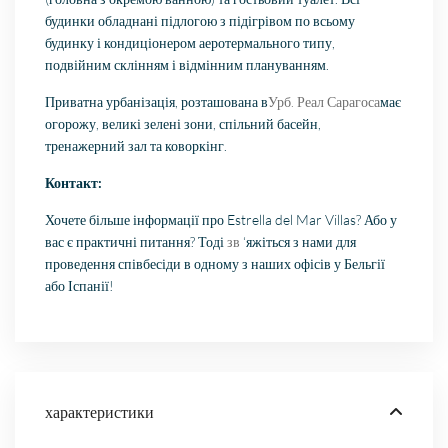
будинки обладнані підлогою з підігрівом по всьому
будинку і кондиціонером аеротермального типу,
подвійним склінням і відмінним плануванням.
Приватна урбанізація, розташована в
Урб. Реал Сарагоса
має
огорожу, великі зелені зони, спільний басейн,
тренажерний зал та коворкінг.
Контакт:
Хочете більше інформації про Estrella del Mar Villas? Або у
вас є практичні питання? Тоді
зв
‘яжіться з нами для
проведення співбесіди в одному з наших офісів у Бельгії
або Іспанії!
характеристики