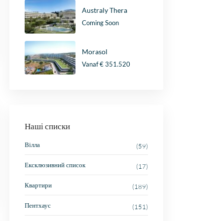
Australy Thera
Coming Soon
Morasol
Vanaf
€ 351.520
Наші списки
Вілла
(59)
Ексклюзивний список
(17)
Квартири
(189)
Пентхаус
(151)