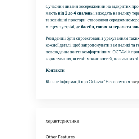
Сучасний дизайн зосереджений на відкритих прост
мають
від 2 до 4 спалень
і виходять на велику те
та зовнішні простори, створюючи середземноморсь
місцем зустрічі, де
басейн, сонячна тераса та зон
Резиденції були спроектовані з урахуванням таких
кожної деталі, щоб запропонувати вам великі та г
повсякденне життя комфортнішим. OCTAVIA пропо
користування, всесвіт можливостей, пов’язаних зі
Контакти
Більше інформації про Octavia? Не соромтеся
звер
характеристики
Other Features