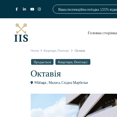
Ваша інспекційна поїздка 100% від
Головна сторінк
Home
Квартири
,
Пентхаус
Октавія
,
Продається
Квартири
Пентхаус
Октавія
Málaga ,
Малага
,
Східна Марбелья