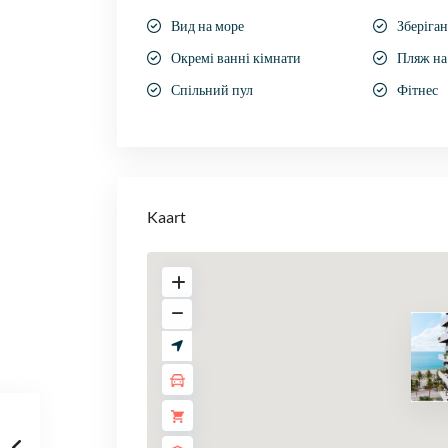
Вид на море
Зберіга
Окремі ванні кімнати
Пляж на 
Спільний пул
Фітнес
Kaart