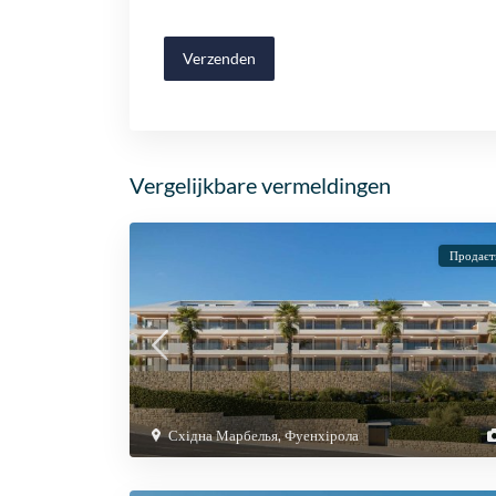
Verzenden
Vergelijkbare vermeldingen
Продаєт
Східна Марбелья
,
Фуенхірола