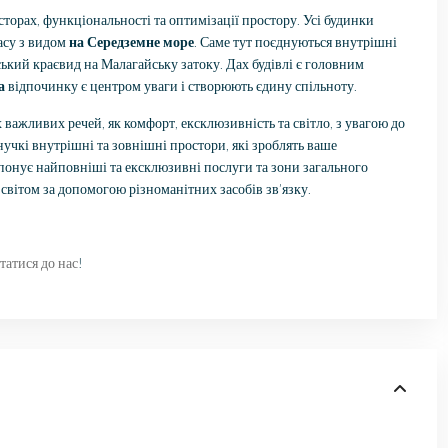
орах, функціональності та оптимізації простору. Усі будинки
расу з видом
на Середземне море
. Саме тут поєднуються внутрішні
кий краєвид на Малагайську затоку. Дах будівлі є головним
а
відпочинку є центром уваги і створюють єдину спільноту.
 важливих речей, як комфорт, ексклюзивність та світло, з увагою до
нучкі внутрішні та зовнішні простори, які зроблять ваше
нує найповніші та ексклюзивні послуги та зони загального
 світом за допомогою різноманітних засобів зв’язку.
татися до нас
!