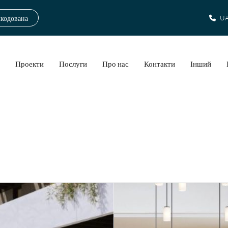
шкодована
UA
а
Проекти
Послуги
Про нас
Контакти
Інший