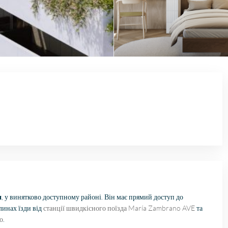
и
, у винятково доступному районі. Він має прямий доступ до
линах їзди від
станції швидкісного поїзда María Zambrano AVE
та
о
.