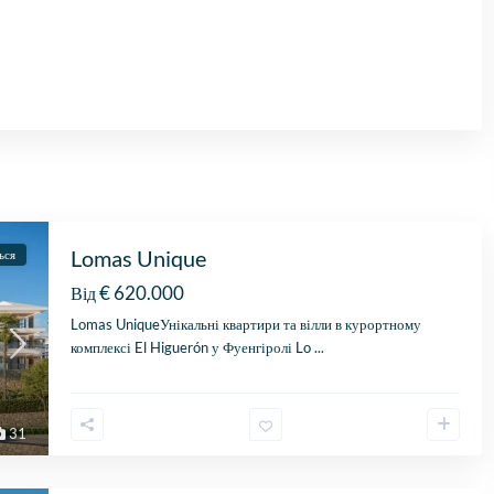
Lomas Unique
ься
€ 620.000
Від
Lomas UniqueУнікальні квартири та вілли в курортному
комплексі El Higuerón у Фуенгіролі Lo
...
31