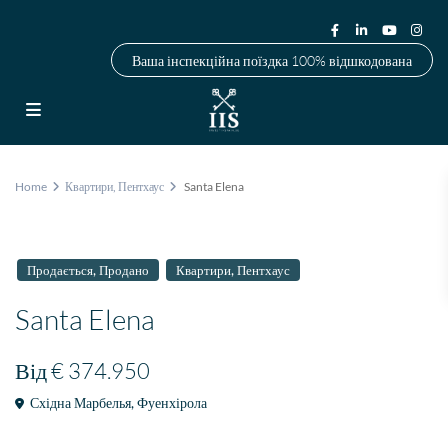
Ваша інспекційна поїздка 100% відшкодована
Home
Квартири
,
Пентхаус
Santa Elena
,
,
Продається
Продано
Квартири
Пентхаус
Santa Elena
Від
€ 374.950
Східна Марбелья
,
Фуенхірола