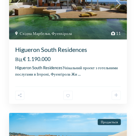
Східна Марбелья
,
Фуенхірола
11
Higueron South Residences
€ 1.190.000
Від
Higueron South ResidencesУнікальний проект з готельними
послугами в Ігероні, Фуенгірола Жи
...
Продається