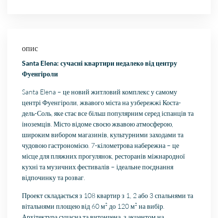
опис
Santa Elena: сучасні квартири недалеко від центру
Фуенгіроли
Santa Elena – це новий житловий комплекс у самому
центрі Фуенгіроли, жвавого міста на узбережжі Коста-
дель-Соль, яке стає все більш популярним серед іспанців та
іноземців. Місто відоме своєю жвавою атмосферою,
широким вибором магазинів, культурними заходами та
чудовою гастрономією. 7-кілометрова набережна – це
місце для пляжних прогулянок, ресторанів міжнародної
кухні та музичних фестивалів – ідеальне поєднання
відпочинку та розваг.
Проект складається з 108 квартир з 1, 2 або 3 спальнями та
вітальнями площею від 60 м² до 120 м² на вибір.
Архітектура сучасна та витончена, з акцентом на