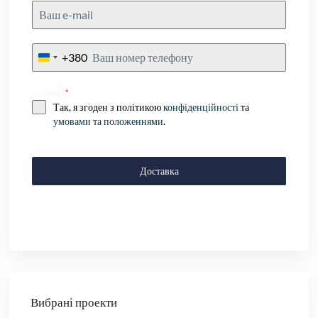
+380
Ukraine
+380
Consent
*
Так, я згоден з політикою
конфіденційності
та
умовами та положеннями
.
Доставка
Вибрані проекти