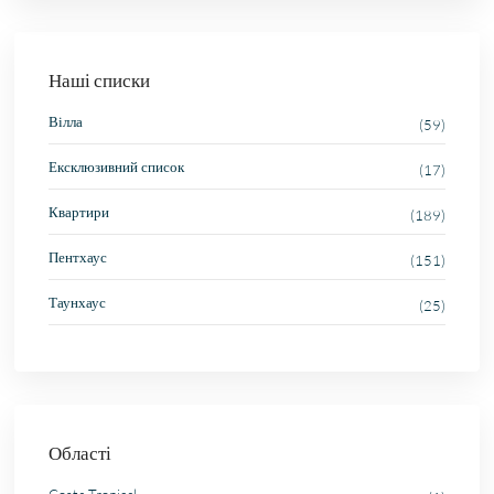
Наші списки
Вілла
(59)
Ексклюзивний список
(17)
Квартири
(189)
Пентхаус
(151)
Таунхаус
(25)
Області