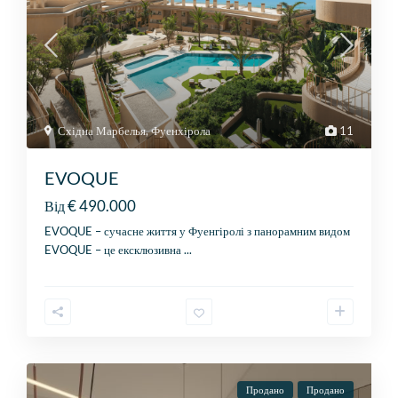
Східна Марбелья
,
Фуенхірола
11
EVOQUE
€ 490.000
Від
EVOQUE – сучасне життя у Фуенгіролі з панорамним видом
EVOQUE – це ексклюзивна
...
Продано
Продано