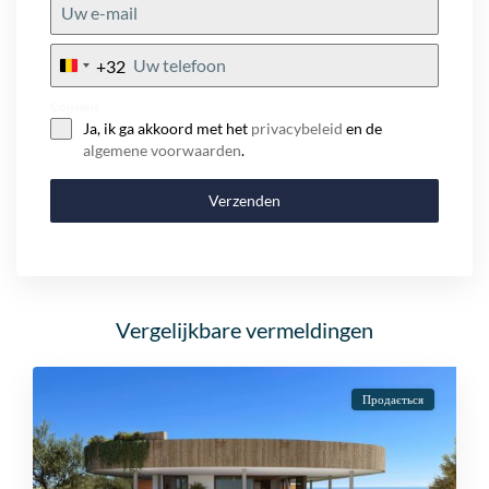
+32
Belgium
+32
Consent
Ja, ik ga akkoord met het
privacybeleid
en de
algemene voorwaarden
.
Verzenden
Vergelijkbare vermeldingen
Продається