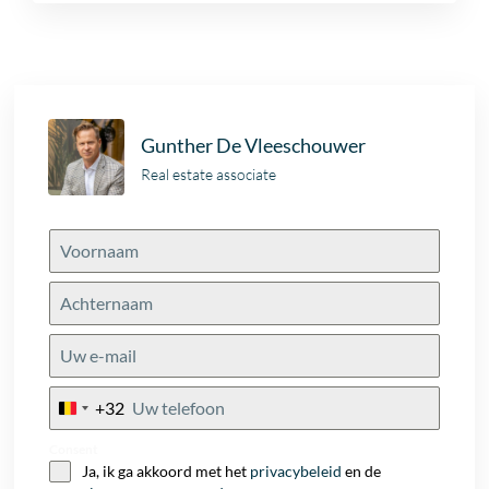
Gunther De Vleeschouwer
Real estate associate
+32
Belgium
+32
Consent
Ja, ik ga akkoord met het
privacybeleid
en de