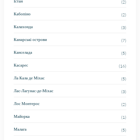
Істан
(2)
Кабопіно
(2)
Калахонда
(3)
Канарські острови
(7)
Канселада
(5)
Касарес
(16)
Ла Кала де Міхас
(5)
Лас-Лагунас-де-Міхас
(3)
Лос Монтерос
(2)
Майорка
(1)
Малага
(5)