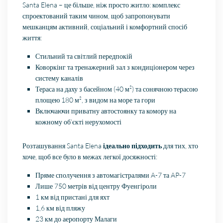
Santa Elena – це більше, ніж просто житло: комплекс
спроектований таким чином, щоб запропонувати
мешканцям активний, соціальний і комфортний спосіб
життя:
Стильний та світлий передпокій
Коворкінг та тренажерний зал з кондиціонером через
систему каналів
Тераса на даху з басейном (40 м²) та сонячною терасою
площею 180 м², з видом на море та гори
Включаючи приватну автостоянку та комору на
кожному об’єкті нерухомості
Розташування Santa Elena
ідеально підходить
для тих, хто
хоче, щоб все було в межах легкої досяжності:
Пряме сполучення з
автомагістралями
A-7 та
AP-7
Лише 750 метрів від центру
Фуенгіроли
1 км від пристані для яхт
1,6 км від пляжу
23 км до
аеропорту Малаги