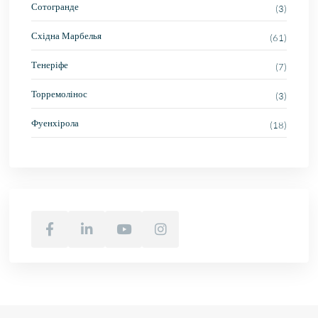
Сотогранде
(3)
Східна Марбелья
(61)
Тенеріфе
(7)
Торремолінос
(3)
Фуенхірола
(18)