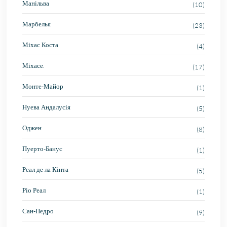
Манільва
(10)
Марбелья
(23)
Міхас Коста
(4)
Міхасе.
(17)
Монте-Майор
(1)
Нуева Андалусія
(5)
Оджен
(8)
Пуерто-Банус
(1)
Реал де ла Кінта
(5)
Ріо Реал
(1)
Сан-Педро
(9)