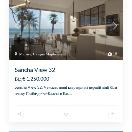
Малага
,
Східна Марбелья
18
Sancha View 32
€ 1.250.000
Від
Sancha View 32: 4 ексклюзивні квартири на першій лінії біля
пляжу Плайя-де-ла-Калета в Ель
...