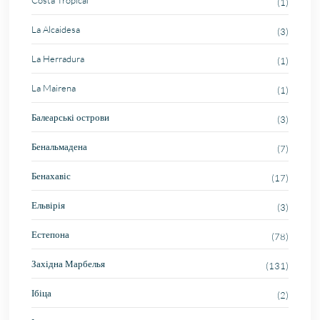
Costa Tropical
(1)
La Alcaidesa
(3)
La Herradura
(1)
La Mairena
(1)
Балеарські острови
(3)
Бенальмадена
(7)
Бенахавіс
(17)
Ельвірія
(3)
Естепона
(78)
Західна Марбелья
(131)
Ібіца
(2)