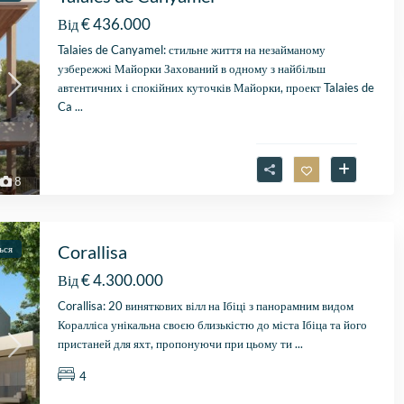
€ 436.000
Від
Talaies de Canyamel: стильне життя на незайманому
узбережжі Майорки Захований в одному з найбільш
автентичних і спокійних куточків Майорки, проект Talaies de
Ca
...
8
Corallisa
ься
Fantastische service e
€ 4.300.000
Від
begeleiding
Zeer goede service en
Corallisa: 20 виняткових вілл на Ібіці з панорамним видом
uitstekende samenwerk
Коралліса унікальна своєю близькістю до міста Ібіца та його
Er werd echt de tijd
пристаней для яхт, пропонуючи при цьому ти
...
Lees verder
genomen om mijn wen
4
Fien
in kaart te brengen. Dan
28 April
Stijn, mijn