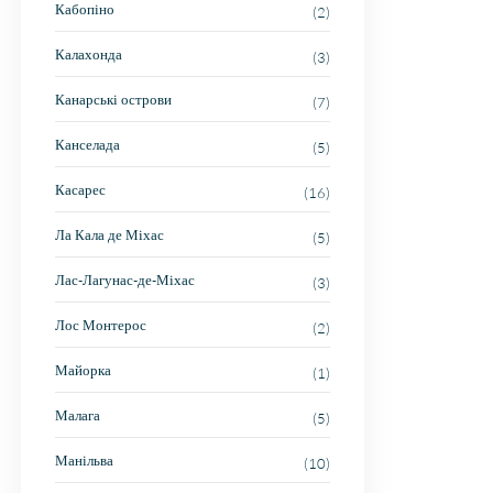
Кабопіно
(2)
Калахонда
(3)
Канарські острови
(7)
Канселада
(5)
Касарес
(16)
Ла Кала де Міхас
(5)
Лас-Лагунас-де-Міхас
(3)
Лос Монтерос
(2)
Майорка
(1)
Малага
(5)
Манільва
(10)