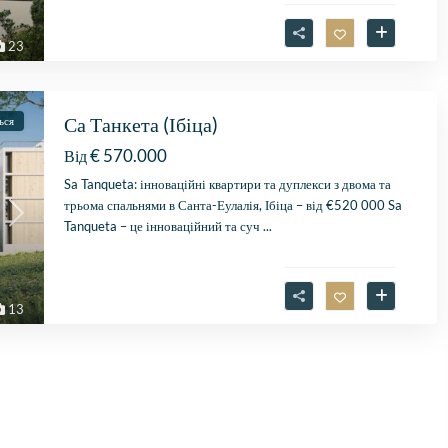
2026
vastgoedmakelaar, heb
mijn droomhuis gevond
23
Zelfs toen ik niet in Spa
was, verliep de
communicatie
probleemloos. Alles ver
Са Танкета (Ібіца)
ься
perfect, alleen maar lof
€ 570.000
Від
Sa Tanqueta: інноваційні квартири та дуплекси з двома та
трьома спальнями в Санта-Еулалія, Ібіца – від €520 000 Sa
Tanqueta – це інноваційний та суч
...
13