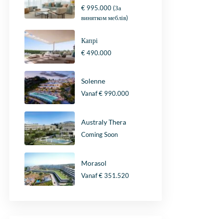
€ 995.000
(За
винятком меблів)
Капрі
€ 490.000
Solenne
Vanaf
€ 990.000
Australy Thera
Coming Soon
Morasol
Vanaf
€ 351.520