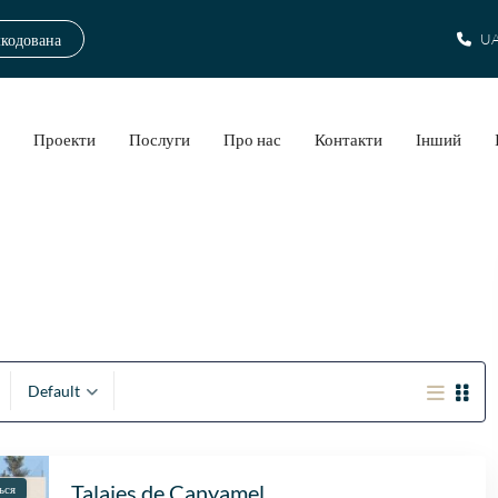
шкодована
UA
а
Проекти
Послуги
Про нас
Контакти
Інший
Default
Talaies de Canyamel
ься