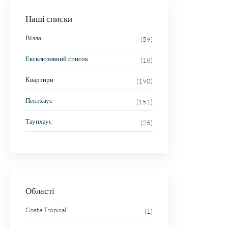
Наші списки
Вілла
(59)
Ексклюзивний список
(18)
Квартири
(190)
Пентхаус
(151)
Таунхаус
(25)
Області
Costa Tropical
(1)