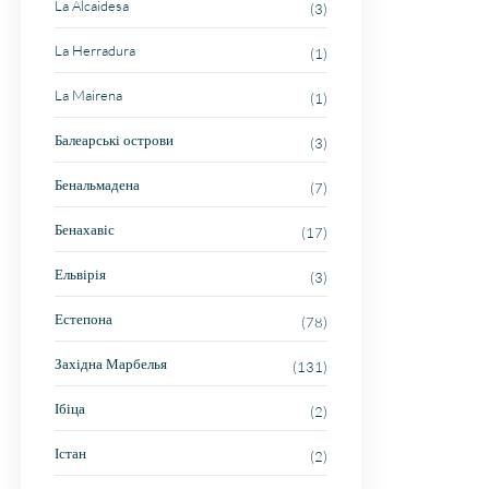
La Alcaidesa
(3)
La Herradura
(1)
La Mairena
(1)
Балеарські острови
(3)
Бенальмадена
(7)
Бенахавіс
(17)
Ельвірія
(3)
Естепона
(78)
Західна Марбелья
(131)
Ібіца
(2)
Істан
(2)