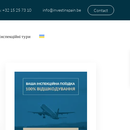
+32 15 25 73 10
info@investinspain.be
Contact
:
Інспекційні тури