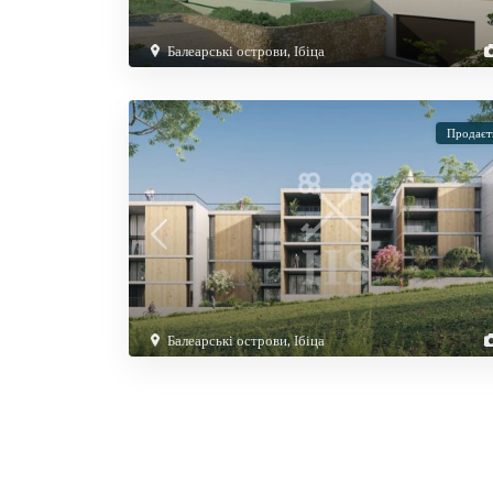
Балеарські острови
,
Ібіца
Продаєт
Балеарські острови
,
Ібіца