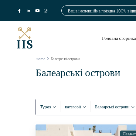
Ваша інспекційна поїздка 100% від
Головна сторінк
Home
Балеарські острови
Балеарські острови
Types
категорії
Балеарські острови
Продаєт