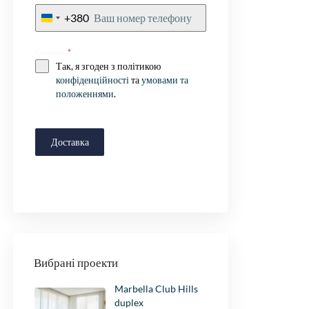
+380
Ukraine
+380
Consent
*
Так, я згоден з політикою
конфіденційності
та
умовами та
положеннями
.
Доставка
Вибрані проекти
Marbella Club Hills
duplex