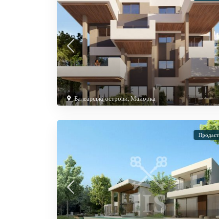
Балеарські острови
,
Майорка
Продаєт