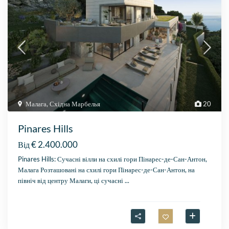
Малага
,
Східна Марбелья
20
Pinares Hills
€ 2.400.000
Від
Pinares Hills: Сучасні вілли на схилі гори Пінарес-де-Сан-Антон,
Малага Розташовані на схилі гори Пінарес-де-Сан-Антон, на
північ від центру Малаги, ці сучасні
...