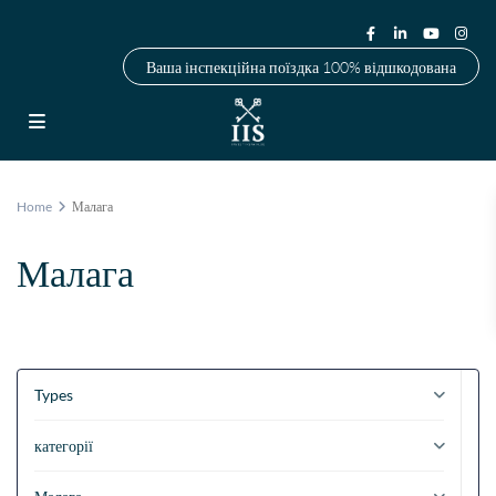
Ваша інспекційна поїздка 100% відшкодована
Home
Малага
Малага
Types
категорії