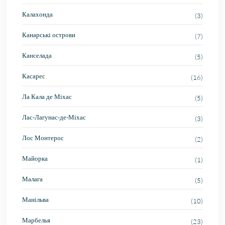
Калахонда
(3)
Канарські острови
(7)
Канселада
(5)
Касарес
(16)
Ла Кала де Міхас
(5)
Лас-Лагунас-де-Міхас
(3)
Лос Монтерос
(2)
Майорка
(1)
Малага
(5)
Манільва
(10)
Марбелья
(23)