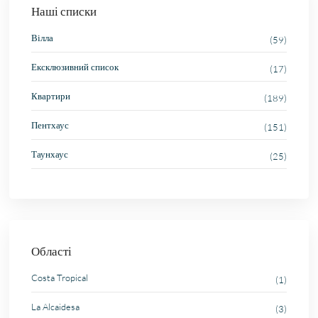
Наші списки
Вілла
(59)
Ексклюзивний список
(17)
Квартири
(189)
Пентхаус
(151)
Таунхаус
(25)
Області
Costa Tropical
(1)
La Alcaidesa
(3)