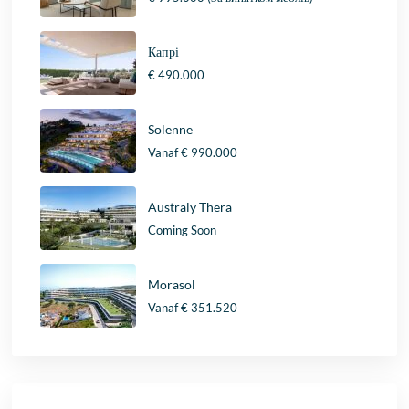
Капрі
€ 490.000
Solenne
Vanaf
€ 990.000
Australy Thera
Coming Soon
Morasol
Vanaf
€ 351.520