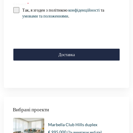
Consent
*
Так, я згоден з політикою
конфіденційності
та
умовами та положеннями
.
Доставка
Вибрані проекти
Marbella Club Hills duplex
€ 995.000
(За винятком меблів)