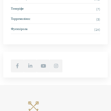
Тенеріфе
(7)
Торремолінос
(3)
Фуенхірола
(18)