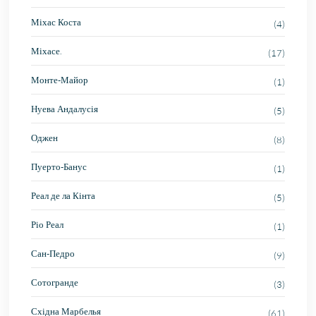
Міхас Коста
(4)
Міхасе.
(17)
Монте-Майор
(1)
Нуева Андалусія
(5)
Оджен
(8)
Пуерто-Банус
(1)
Реал де ла Кінта
(5)
Ріо Реал
(1)
Сан-Педро
(9)
Сотогранде
(3)
Східна Марбелья
(61)