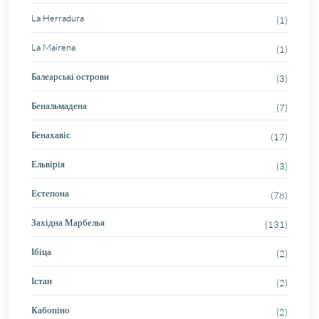
La Herradura
(1)
La Mairena
(1)
Балеарські острови
(3)
Бенальмадена
(7)
Бенахавіс
(17)
Ельвірія
(3)
Естепона
(78)
Західна Марбелья
(131)
Ібіца
(2)
Істан
(2)
Кабопіно
(2)