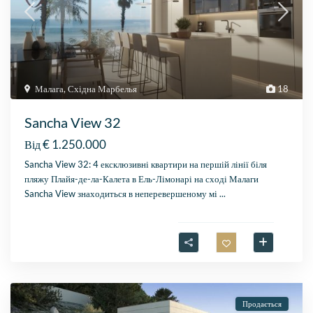
Малага
,
Східна Марбелья
18
Sancha View 32
€ 1.250.000
Від
Sancha View 32: 4 ексклюзивні квартири на першій лінії біля
пляжу Плайя-де-ла-Калета в Ель-Лімонарі на сході Малаги
Sancha View знаходиться в неперевершеному мі
...
Продається