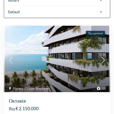
Малага
Default
Продається
Малага
,
Східна Марбелья
10
Октавія
€ 2.150.000
Від