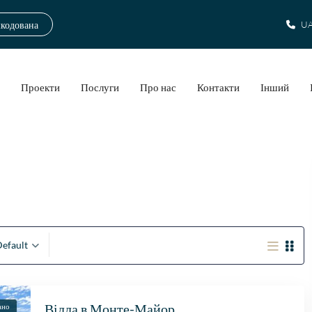
шкодована
UA
а
Проекти
Послуги
Про нас
Контакти
Інший
efault
Вілла в Монте-Майор
ано