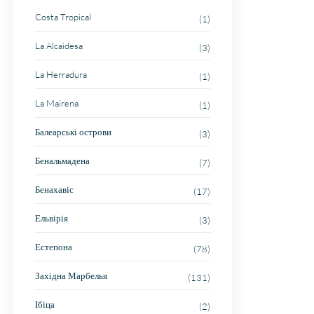
Costa Tropical
(1)
La Alcaidesa
(3)
La Herradura
(1)
La Mairena
(1)
Балеарські острови
(3)
Бенальмадена
(7)
Бенахавіс
(17)
Ельвірія
(3)
Естепона
(78)
Західна Марбелья
(131)
Ібіца
(2)