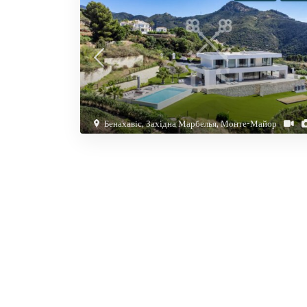
Бенахавіс
,
Західна Марбелья
,
Монте-Майор