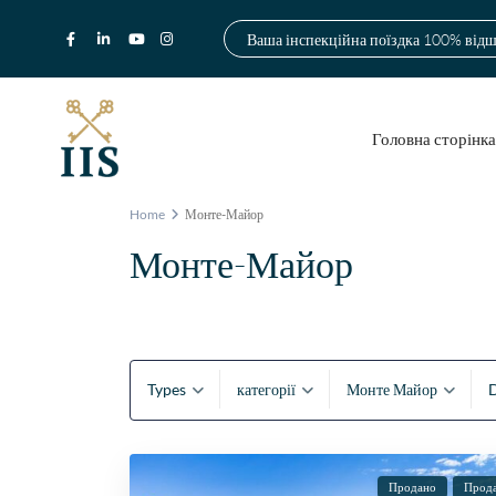
Ваша інспекційна поїздка 100% від
Головна сторінк
Home
Монте-Майор
Монте-Майор
Types
категорії
Монте Майор
D
Продано
Прод