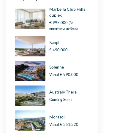
Marbella Club Hills
duplex
€ 995.000
(За
винятком меблів)
Капрі
€ 490.000
Solenne
Vanaf
€ 990.000
Australy Thera
Coming Soon
Morasol
Vanaf
€ 351.520