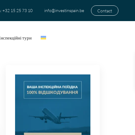
+32 15 25 73 10
info@investinspain.be
Contact
:
Інспекційні тури