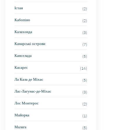
Істан
(2)
Кабопіно
(2)
Калахонда
(3)
Канарські острови
(7)
Канселада
(5)
Касарес
(16)
Ла Кала де Міхас
(5)
Лас-Лагунас-де-Міхас
(3)
Лос Монтерос
(2)
Майорка
(1)
Малага
(5)