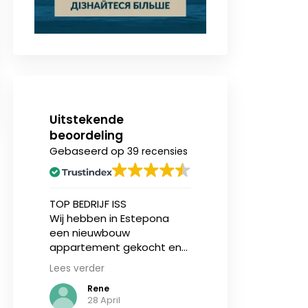
Uitstekende
beoordeling
Gebaseerd op
39 recensies
n
TOP BEDRIJF ISS
Ik heb onlangs (v
Wij hebben in Estepona
eerst) een nieu
een nieuwbouw
appartement aa
ing.
appartement gekocht en
bij Invest in Spain
zijn geholpen door Jasper
en ben over zowe
Lees verder
Lees verder
sen
en makelaar Stijn vd Kelen
service als de
Rene
N de Vries
kzij
van IIS, zij zijn zeer
communicatie ze
28 April
3
gedreven en eerlijke
tevreden. Ik ben 