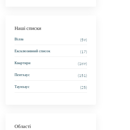
Наші списки
Вілла
(59)
Ексклюзивний список
(17)
Квартири
(189)
Пентхаус
(151)
Таунхаус
(25)
Області