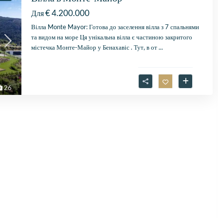
€ 4.200.000
Для
Вілла Monte Mayor: Готова до заселення вілла з 7 спальнями
та видом на море Ця унікальна вілла є частиною закритого
містечка Монте-Майор у Бенахавіс . Тут, в от
...
26
Fantastische service e
begeleiding
Zeer goede service en
uitstekende samenwerk
Er werd echt de tijd
Lees verder
genomen om mijn wen
Fien
in kaart te brengen. Dan
28 April
Stijn, mijn