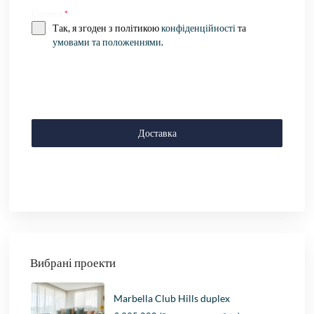
Consent
*
Так, я згоден з політикою
конфіденційності
та
умовами та положеннями
.
Доставка
Вибрані проекти
Marbella Club Hills duplex