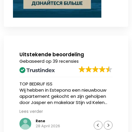
Uitstekende beoordeling
Gebaseerd op
39 recensies
TOP BEDRIJF ISS
Ik 
Wij hebben in Estepona een nieuwbouw
nie
appartement gekocht en zijn geholpen
Inv
door Jasper en makelaar Stijn vd Kelen
zow
van IIS, zij zijn zeer gedreven en eerlijke
zee
Lees verder
Lee
uis
adviseurs, wij hadden met hen meteen de
en 
was,
klik, en hij heeft alle vertrouwen meer dan
bij
Rene
28 April 2026
.
waar gemaakt. Na de aankoop het hele