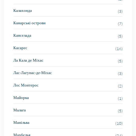
Калахонда
(3)
Канарські острови
(7)
Канселада
(5)
Касарес
(16)
Ла Кала де Міхас
(5)
Лас-Лагунас-де-Міхас
(3)
Лос Монтерос
(2)
Майорка
(1)
Малага
(5)
Манільва
(10)
Марбелья
(24)