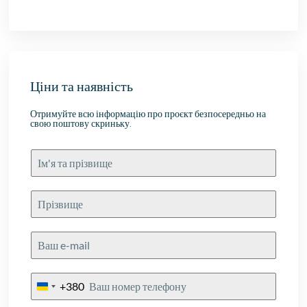
proces samen met Niels doorlopen, en
ook hij heeft super werk verricht voor ons.
Ik kan IIS aan iedereen adviseren, dit is
zoals je als klant behandeld wilt worden.
Ціни та наявність
Отримуйте всю інформацію про проєкт безпосередньо на
свою поштову скриньку.
+380
Ukraine
+380