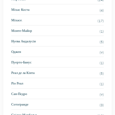
Міхас Коста
(4)
Міхасе.
(17)
Монте-Майор
(1)
Нуева Андалусія
(5)
Оджен
(9)
Пуерто-Банус
(1)
Реал де ла Кінта
(5)
Ріо Реал
(1)
Сан-Педро
(9)
Сотогранде
(3)
Східна Марбелья