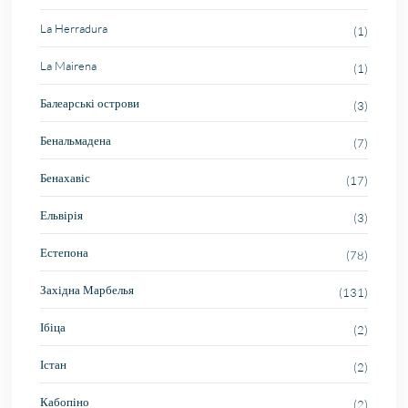
La Herradura
(1)
La Mairena
(1)
Балеарські острови
(3)
Бенальмадена
(7)
Бенахавіс
(17)
Ельвірія
(3)
Естепона
(78)
Західна Марбелья
(131)
Ібіца
(2)
Істан
(2)
Кабопіно
(2)