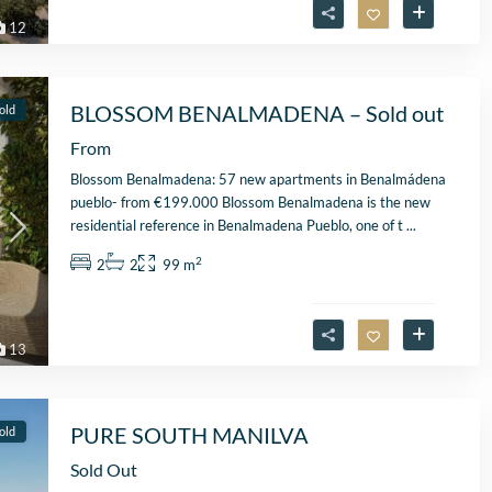
12
BLOSSOM BENALMADENA – Sold out
old
From
Blossom Benalmadena: 57 new apartments in Benalmádena
pueblo- from €199.000 Blossom Benalmadena is the new
residential reference in Benalmadena Pueblo, one of t
...
2
2
2
99 m
13
PURE SOUTH MANILVA
old
Sold Out