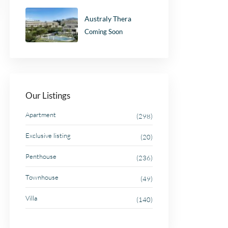
Australy Thera
Coming Soon
Our Listings
Apartment
(298)
Exclusive listing
(20)
Penthouse
(236)
Townhouse
(49)
Villa
(140)