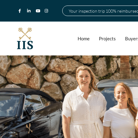
Your inspection trip 100% reimburse
Home
Projects
Buyer