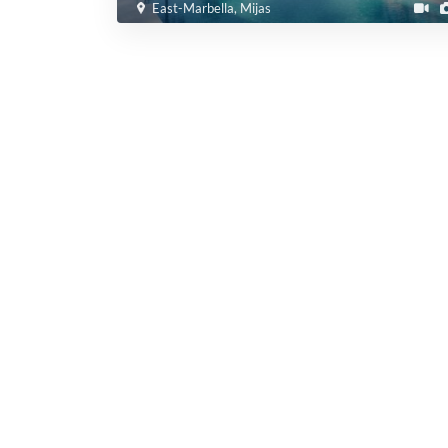
East-Marbella
,
Mijas