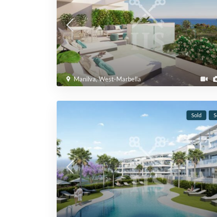
Manilva
,
West-Marbella
Sold
S