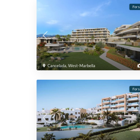
For s
Cancelada
,
West-Marbella
For s