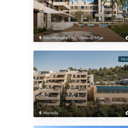
East-Marbella
,
Las Lagunas de Mijas
For s
Marbella