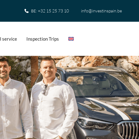
+32 15 25 73 10
info@investinspain.be
BE:
l service
Inspection Trips