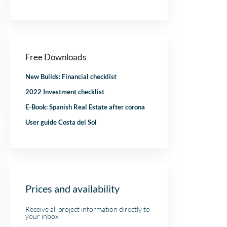
nje
heeft alle vertrouwen meer
bijgestaan! Ik bev
dan waar gemaakt. Na de
kantoor aan.
aankoop het hele proces
liep
samen met Niels
!
doorlopen, en ook hij heeft
Free Downloads
super werk verricht voor
ons. Ik kan IIS aan iedereen
New Builds: Financial checklist
adviseren, dit is zoals je als
klant behandeld wilt
2022 Investment checklist
worden.
E-Book: Spanish Real Estate after corona
User guide Costa del Sol
Prices and availability
Receive all project information directly to
your inbox.