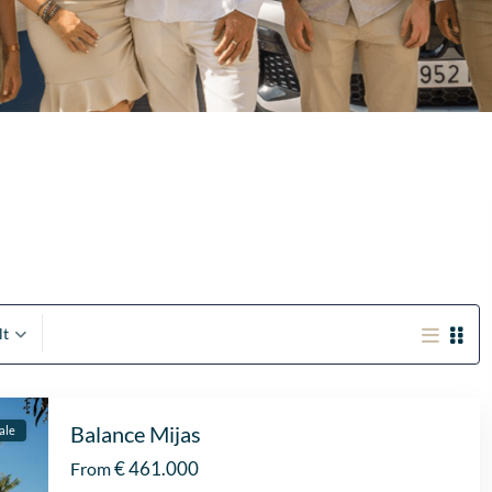
lt
Balance Mijas
ale
€ 461.000
From