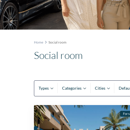
Home
Social room
Social room
Types
Categories
Cities
Defau
For s