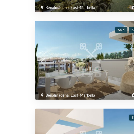
Benalmádena
,
East-Marbella
Sold
S
Benalmádena
,
East-Marbella
S