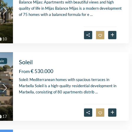
Balance Mijas: Apartments with beautiful views and high
quality of life in Mijas Balance Mijas is a modern development
of 75 homes with a balanced formula for e
...
10
Soleil
ale
€ 530.000
From
Fantastische service e
begeleiding
Soleil: Mediterranean homes with spacious terraces in
Zeer goede service en
Marbella Soleil is a high-quality residential development in
uitstekende samenwerk
Marbella, consisting of 80 apartments distrib
...
Er werd echt de tijd
Lees verder
genomen om mijn wen
Fien
in kaart te brengen. Dan
28 April
Stijn, mijn
17
2026
vastgoedmakelaar, heb
mijn droomhuis gevond