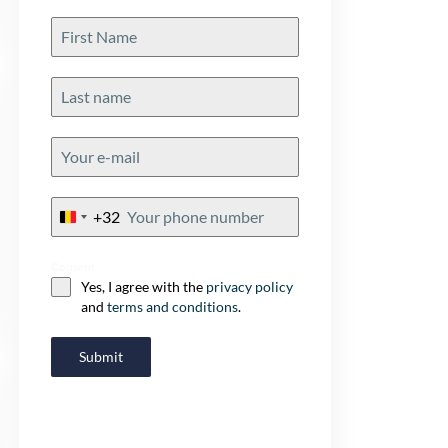
+32
Belgium
+32
Consent
Yes, I agree with the
privacy policy
and
terms and conditions
.
Submit