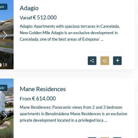
Zelfs toen ik niet in Spa
Adagio
ale
was, verliep de
communicatie
€ 512.000
Vanaf
probleemloos. Alles ver
Adagio: Apartments with spacious terraces in Cancelada,
perfect, alleen maar lof
New Golden Mile Adagio is an exclusive development in
Cancelada, one of the best areas of Estepona’
...
18
Mane Residences
ale
€ 614.000
From
Mane Residences: Panoramic views from 2 and 3 bedroom
apartments in Benalmádena Mane Residences is an exclusive
private development located in a privileged loca
...