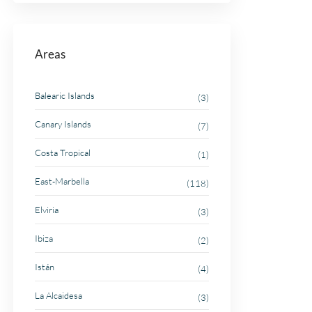
Areas
Balearic Islands
(3)
Canary Islands
(7)
Costa Tropical
(1)
East-Marbella
(118)
Elviria
(3)
Ibiza
(2)
Istán
(4)
La Alcaidesa
(3)