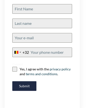
+32
Belgium
+32
Consent
Yes, I agree with the
privacy policy
and
terms and conditions
.
Submit