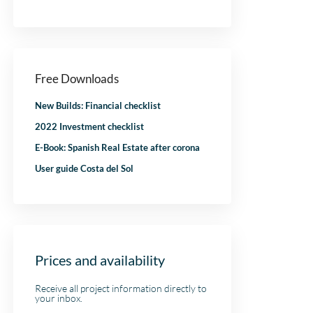
nje
heeft alle vertrouwen meer
bijgestaan! Ik bev
dan waar gemaakt. Na de
kantoor aan.
aankoop het hele proces
liep
samen met Niels
!
doorlopen, en ook hij heeft
Free Downloads
super werk verricht voor
ons. Ik kan IIS aan iedereen
New Builds: Financial checklist
adviseren, dit is zoals je als
klant behandeld wilt
2022 Investment checklist
worden.
E-Book: Spanish Real Estate after corona
User guide Costa del Sol
Prices and availability
Receive all project information directly to
your inbox.