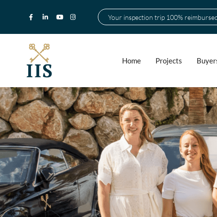
Your inspection trip 100% reimburse
Home
Projects
Buyer