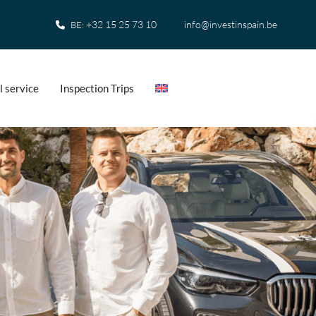
+32 15 25 73 10
info@investinspain.be
BE:
l service
Inspection Trips