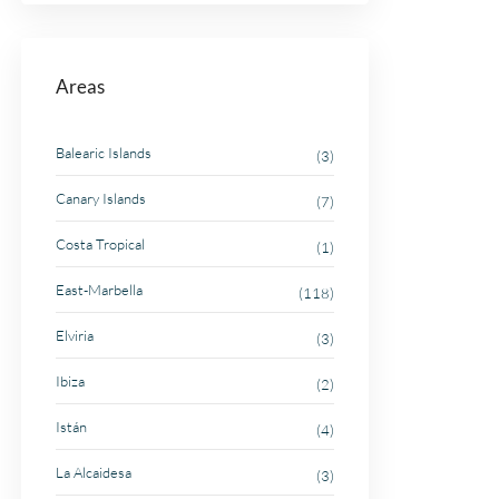
Areas
Balearic Islands
(3)
Canary Islands
(7)
Costa Tropical
(1)
East-Marbella
(118)
Elviria
(3)
Ibiza
(2)
Istán
(4)
La Alcaidesa
(3)