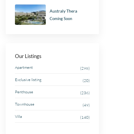
Australy Thera
Coming Soon
Our Listings
Apartment
(298)
Exclusive listing
(20)
Penthouse
(236)
Townhouse
(49)
Villa
(140)