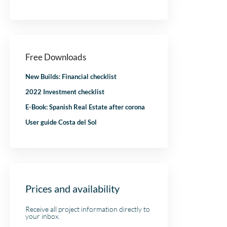
nje
heeft alle vertrouwen meer
bijgestaan! Ik bev
dan waar gemaakt. Na de
kantoor aan.
aankoop het hele proces
liep
samen met Niels
!
doorlopen, en ook hij heeft
Free Downloads
super werk verricht voor
ons. Ik kan IIS aan iedereen
New Builds: Financial checklist
adviseren, dit is zoals je als
klant behandeld wilt
2022 Investment checklist
worden.
E-Book: Spanish Real Estate after corona
User guide Costa del Sol
Prices and availability
Receive all project information directly to
your inbox.