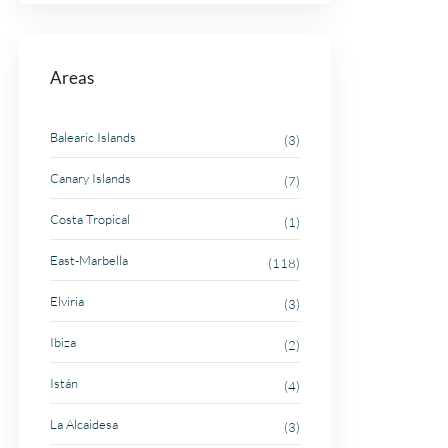
Areas
Balearic Islands
(3)
Canary Islands
(7)
Costa Tropical
(1)
East-Marbella
(118)
Elviria
(3)
Ibiza
(2)
Istán
(4)
La Alcaidesa
(3)