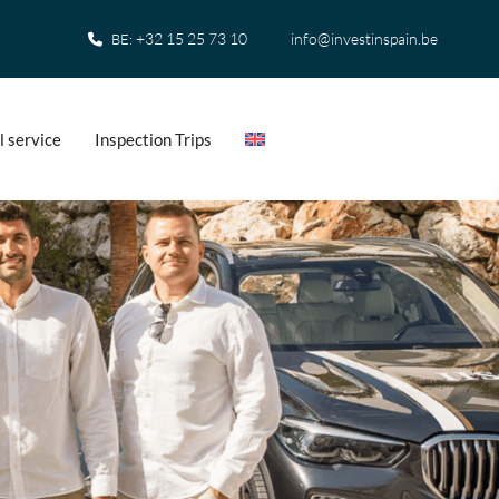
+32 15 25 73 10
info@investinspain.be
BE:
l service
Inspection Trips