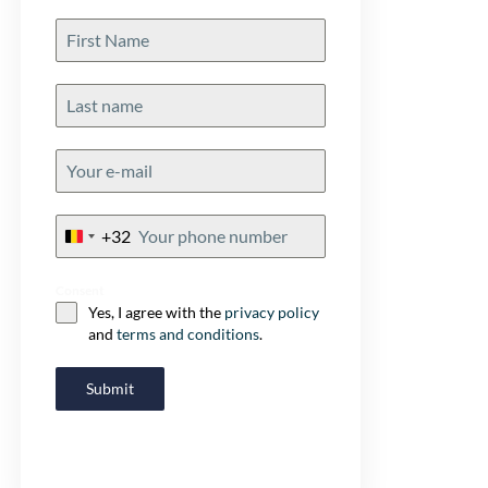
+32
Belgium
+32
Consent
Yes, I agree with the
privacy policy
and
terms and conditions
.
Submit