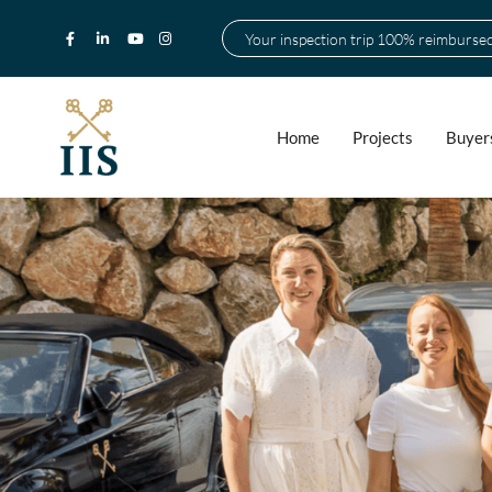
Your inspection trip 100% reimburse
Home
Projects
Buyer