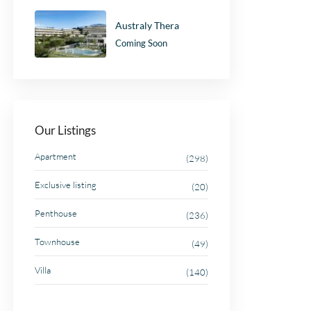
Australy Thera
Coming Soon
Our Listings
Apartment
(298)
Exclusive listing
(20)
Penthouse
(236)
Townhouse
(49)
Villa
(140)