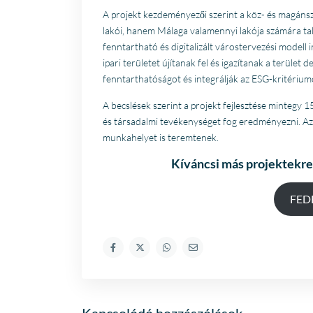
A projekt kezdeményezői szerint a köz- és magánszf
lakói, hanem Málaga valamennyi lakója számára tal
fenntartható és digitalizált várostervezési mode
ipari területet újítanak fel és igazítanak a terület
fenntarthatóságot és integrálják az ESG-kritérium
A becslések szerint a projekt fejlesztése mintegy 
és társadalmi tevékenységet fog eredményezni. Az 
munkahelyet is teremtenek.
Kíváncsi más projektekre
FEDE
Kapcsolódó hozzászólások