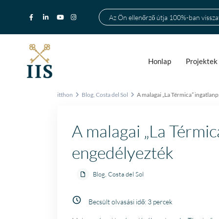
Az Ön ellenőrző útja 100%-ban visszat
Honlap
Projektek
itthon
Blog
,
Costa del Sol
A malagai „La Térmica” ingatlanp
A malagai „La Térmica
engedélyezték
Blog
,
Costa del Sol
Becsült olvasási idő:
3
percek