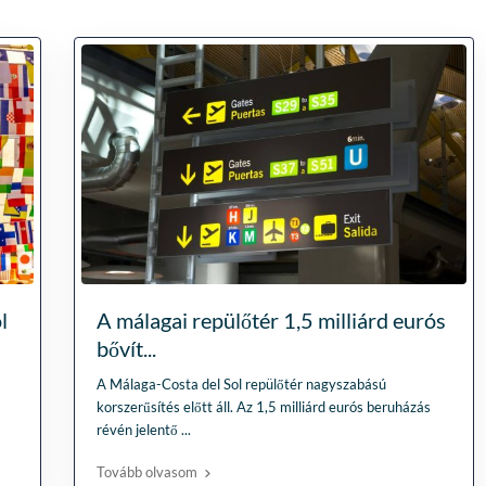
l
A málagai repülőtér 1,5 milliárd eurós
bővít...
A Málaga-Costa del Sol repülőtér nagyszabású
korszerűsítés előtt áll. Az 1,5 milliárd eurós beruházás
révén jelentő
...
Tovább olvasom