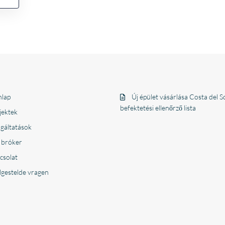
lap
Új épület vásárlása Costa del So
befektetési ellenőrző lista
jektek
lgáltatások
 bróker
csolat
lgestelde vragen