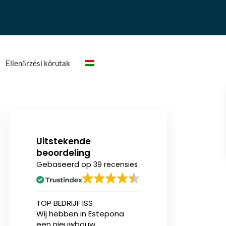
Ellenőrzési körutak
Uitstekende
beoordeling
Gebaseerd op
39 recensies
n
TOP BEDRIJF ISS
Ik heb onlangs (v
Wij hebben in Estepona
eerst) een nieu
een nieuwbouw
appartement aa