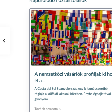
A nemzetközi vásárlók profiljai: ki ho
él a...
A Costa del Sol Spanyolország egyik legnépszerűbb
régiója a külföldi lakosok körében. Enyhe éghajlatával,
gyönyörű
...
Tovább olvasom