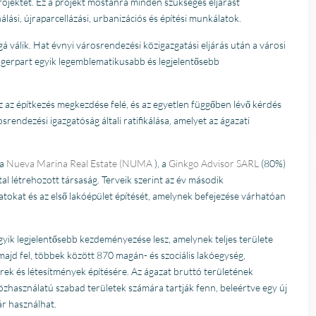
rojektet. Ez a projekt mostanra minden szükséges eljárást
uitstekende samenwerk
ási, újraparcellázási, urbanizációs és építési munkálatok.
Er werd echt de tijd
Lees verder
genomen om mijn wen
 válik. Hat évnyi városrendezési közigazgatási eljárás után a városi
Fien
in kaart te brengen. Dan
engerpart egyik legemblematikusabb és legjelentősebb
28 April
Stijn, mijn
2026
vastgoedmakelaar, heb
mijn droomhuis gevond
sz az építkezés megkezdése felé, és az egyetlen függőben lévő kérdés
Zelfs toen ik niet in Spa
rendezési igazgatóság általi ratifikálása, amelyet az ágazati
was, verliep de
communicatie
probleemloos. Alles ver
 a
Nueva Marina Real Estate (NUMA
), a
Ginkgo Advisor SARL
(80%)
perfect, alleen maar lof
tal létrehozott társaság. Terveik szerint az év második
okat és az első lakóépület építését, amelynek befejezése várhatóan
egyik legjelentősebb kezdeményezése lesz, amelynek teljes területe
ajd fel, többek között 870 magán- és szociális lakóegység,
erek és létesítmények építésére. Az ágazat bruttó területének
özhasználatú szabad területek számára tartják fenn, beleértve egy új
r használhat.