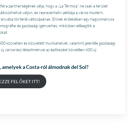
éra partnerségének célja, hogy a „La Térmica” ne csak a terület
álkozóhellyé váljon, és reprezentatív példája a város modern,
ll irányába történő változásának. Ennek érdekében egy hagyományos
 demográfiai és gazdasági igényeihez, miközben elősegítik a
okat.
1500 közvetlen és közvetett munkahelyet, valamint jelentős gazdasági
új városrész létesítményei az építkezést követően 600 új
, amelyek a Costa-ról álmodnak
del Sol?
ZZE FEL ŐKET ITT!