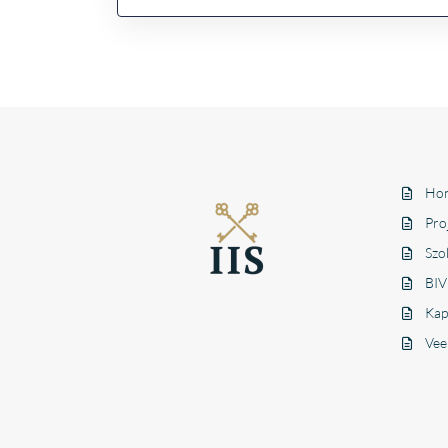
Hon
Pro
Szo
BIV
Kap
Vee