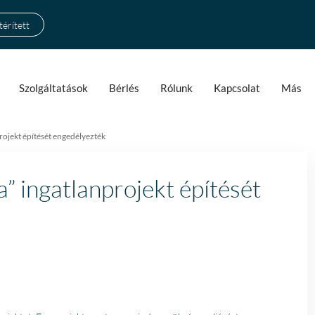
érített
Szolgáltatások
Bérlés
Rólunk
Kapcsolat
Más
rojekt építését engedélyezték
” ingatlanprojekt építését
Fantastische service e
begeleiding
Zeer goede service en