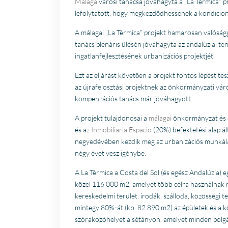
Malaga
városi tanácsa jóváhagyta a „La Térmica” p
lefolytatott, hogy megkezdődhessenek a kondicionál
A málagai „La Térmica” projekt hamarosan valósággá
tanács plenáris ülésén jóváhagyta az andalúziai t
ingatlanfejlesztésének urbanizációs projektjét.
Ezt az eljárást követően a projekt fontos lépést te
az újrafelosztási projektnek az önkormányzati város
kompenzációs tanács már jóváhagyott.
A projekt tulajdonosai a
málagai
önkormányzat és
és az
Inmobiliaria Espacio
(20%) befektetési alap ál
negyedévében kezdik meg az urbanizációs munkálat
négy évet vesz igénybe.
A La Térmica a Costa del Sol (és egész Andalúzia) 
közel 116 000 m2, amelyet több célra használnak m
kereskedelmi terület, irodák, szálloda, közösségi t
mintegy 80%-át (kb. 82 890 m2) az épületek és a k
szórakozóhelyet a sétányon, amelyet minden polgá