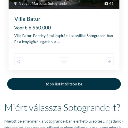
Nyugat Marbella
,
Sotogrande
41
Villa Batur
€ 6.950.000
Voor
Villa
Batur
: Bentley által inspirált luxusvillák Sotogrande-ban
Ez a lenyűgöző ingatlan, a
…
több listát töltsön be
Miért válassza Sotogrande-t?
Mielőtt belemennénk a Sotogrande-ban elérhető új építésű ingatlanok
részleteibe, érdemes egy pillanatra elgondolkodni azon, hogy miért is