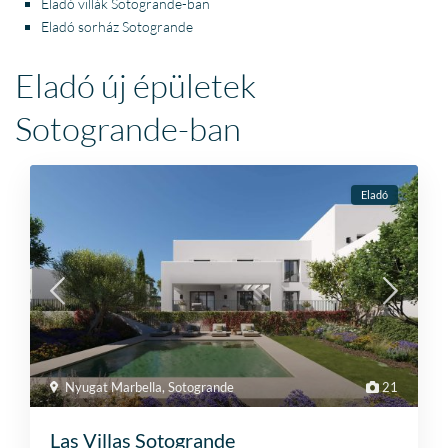
Eladó villák Sotogrande-ban
Eladó sorház Sotogrande
Eladó új épületek
Sotogrande-ban
Eladó
Nyugat Marbella
,
Sotogrande
21
Las Villas Sotogrande