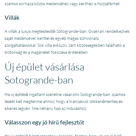
számos sorháza közös medencéhez vagy kerthez is hozzáférhet.
Villák
A villák a luxus megtestesítői Sotogrande-ban. Gyakran rendelkeznek
saját medencével, kerttel és egyéb magas színvonalú
szolgáltatásokkal. Sok villa exkluzív, zárt közösségekben található a
biztonság és a magánélet fokozása érdekében.
Új épület vásárlása
Sotogrande-ban
Ha új építésű ingatlant szeretne vásárolni Sotogrande-ban, számos
lépést kell megtennie ahhoz, hogy a tranzakció zökkenőmentes és
sikeres legyen. Íme néhány tipp az induláshoz:
Válasszon egy jó hírű fejlesztőt
Ha új építésű házat szeretne vásárolni, fontos, hogy olyan jó hírű