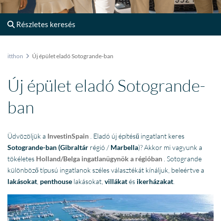
Részletes keresés
itthon
Új épület eladó Sotogrande-ban
Új épület eladó Sotogrande-
ban
Üdvözöljük a
InvestinSpain
. Eladó új építésű ingatlant keres
Sotogrande-ban
(Gibraltár
régió /
Marbella
)? Akkor mi vagyunk a
tökéletes
Holland/Belga ingatlanügynök a régióban
. Sotogrande
különböző típusú ingatlanok széles választékát kínáljuk, beleértve a
lakásokat
,
penthouse
lakásokat,
villákat
és
ikerházakat
.