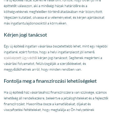
építtetőt válasszon, aki a minőségi házak határidőre és a
költségvetésnek megfelelően történő átadásában már bizonyított.
Végezzen kutatást, olvassa el a véleményeket, és kérjen ajánlásokat
más ingatlantulajdonosoktól a környéken.
Kérjen jogi tanácsot
Egy új építésű ingatlan vásárlása összetettebb lehet, mint egy régebbi
ingatlané, ezért fontos, hogy a helyi ingatlanpiacot jól ismerő,
szakképzett ügyvédtől
kérjen jogi tanácsot. Segítenek megérteni a
vásárlási folyamatot, felülvizsgálják a szerződéseket, és
meggyőződhetnek arról, hogy minden rendben van.
Fontolja meg a finanszírozási lehetőségeket
Ha új építésű ház vásárlásához finanszírozásra van szüksége, számos
lehetőség áll rendelkezésre, beleértve a jelzáloghiteleket és a fejlesztői
finanszírozást. Hasonlítsa össze a kamatlábakat, díjakat és
visszafizetési feltételeket, hogy megtalálja az Ön helyzetének