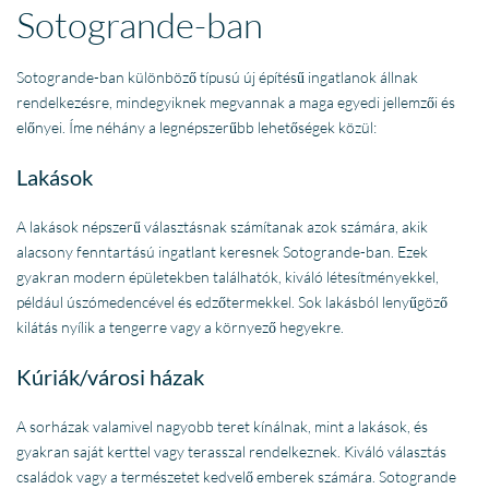
Sotogrande-ban
Sotogrande-ban különböző típusú új építésű ingatlanok állnak
rendelkezésre, mindegyiknek megvannak a maga egyedi jellemzői és
előnyei. Íme néhány a legnépszerűbb lehetőségek közül:
Lakások
A lakások népszerű választásnak számítanak azok számára, akik
alacsony fenntartású ingatlant keresnek Sotogrande-ban. Ezek
gyakran modern épületekben találhatók, kiváló létesítményekkel,
például úszómedencével és edzőtermekkel. Sok lakásból lenyűgöző
kilátás nyílik a tengerre vagy a környező hegyekre.
Kúriák/városi házak
A sorházak valamivel nagyobb teret kínálnak, mint a lakások, és
gyakran saját kerttel vagy terasszal rendelkeznek. Kiváló választás
családok vagy a természetet kedvelő emberek számára. Sotogrande