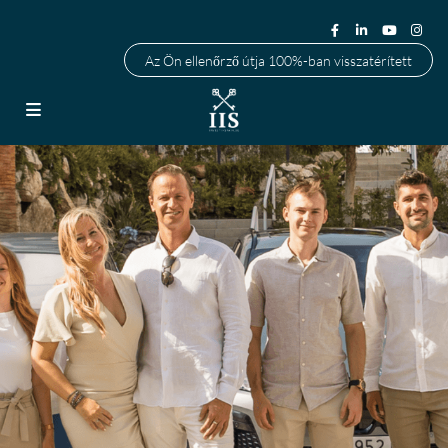
Az Ön ellenőrző útja 100%-ban visszatérített