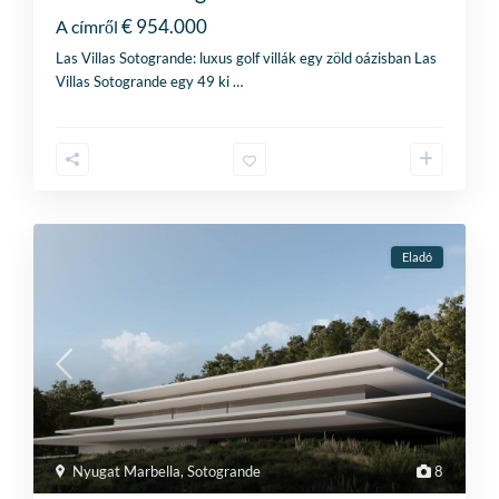
€ 954.000
A címről
Las Villas Sotogrande: luxus golf villák egy zöld oázisban Las
Villas Sotogrande egy 49 ki
…
Eladó
Nyugat Marbella
,
Sotogrande
8