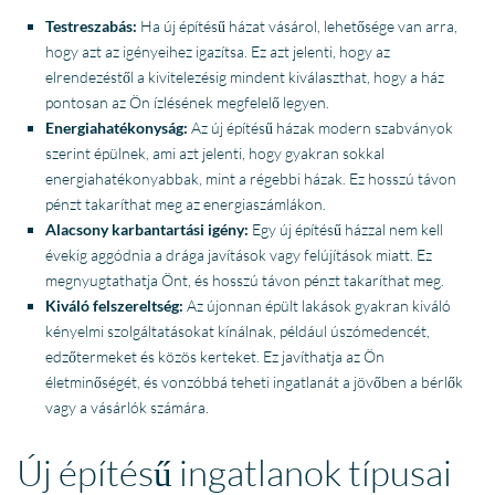
Testreszabás:
Ha új építésű házat vásárol, lehetősége van arra,
hogy azt az igényeihez igazítsa. Ez azt jelenti, hogy az
elrendezéstől a kivitelezésig mindent kiválaszthat, hogy a ház
pontosan az Ön ízlésének megfelelő legyen.
Energiahatékonyság:
Az új építésű házak modern szabványok
szerint épülnek, ami azt jelenti, hogy gyakran sokkal
energiahatékonyabbak, mint a régebbi házak. Ez hosszú távon
pénzt takaríthat meg az energiaszámlákon.
Alacsony karbantartási igény:
Egy új építésű házzal nem kell
évekig aggódnia a drága javítások vagy felújítások miatt. Ez
megnyugtathatja Önt, és hosszú távon pénzt takaríthat meg.
Kiváló felszereltség:
Az újonnan épült lakások gyakran kiváló
kényelmi szolgáltatásokat kínálnak, például úszómedencét,
edzőtermeket és közös kerteket. Ez javíthatja az Ön
életminőségét, és vonzóbbá teheti ingatlanát a jövőben a bérlők
vagy a vásárlók számára.
Új építésű ingatlanok típusai