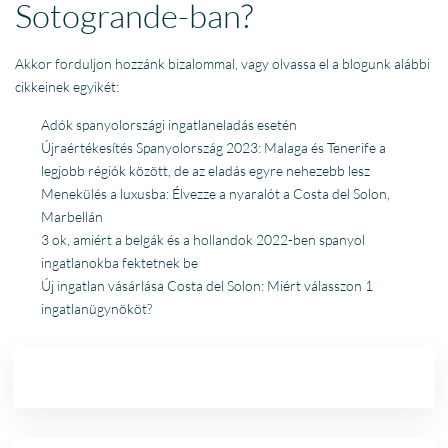
Sotogrande-ban?
Akkor forduljon hozzánk bizalommal, vagy olvassa el a blogunk alábbi
cikkeinek egyikét:
Adók spanyolországi ingatlaneladás esetén
Újraértékesítés Spanyolország 2023: Malaga és Tenerife a
legjobb régiók között, de az eladás egyre nehezebb lesz
Menekülés a luxusba: Élvezze a nyaralót a Costa del Solon,
Marbellán
3 ok, amiért a belgák és a hollandok 2022-ben spanyol
ingatlanokba fektetnek be
Új ingatlan vásárlása Costa del Solon: Miért válasszon 1
ingatlanügynököt?