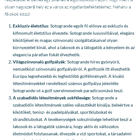
olyan nagyszerű hely ez a város az ingatlanbefektetéshez. Néhány a
fő okok közül:
Exkluzív életstílus
: Sotogrande egyik fő előnye az exkluzív és
kifinomult életstílus élvezete. Sotogrande luxusvilláival, elegáns
kikötőjével és magas színvonalú szolgáltatásaival olyan
környezetet kínál, ahol a lakosok és a látogatók a kényelem és az
elegancia páratlan fokát élvezhetik.
Világszínvonalú golfpályák
: Sotogrande híres gyönyörű,
nemzetközi színvonalú golfpályáiról. A golfozók itt élvezhetik
Európa legnehezebb és legfestőibb golfélményeit. A kiváló
létesítményekkel rendelkező számos golfpálya jelenléte
Sotogrande-ot a golf szerelmeseinek paradicsomává teszi.
A szabadidős létesítmények sokfélesége:
Sotogrande a
szabadidős létesítmények széles választékát kínálja, beleértve a
kikötőket, tenisz- és padelpályákat, sportklubokat és
strandklubokat. A tevékenységek sokszínűsége lehetővé teszi a
lakosok és a látogatók számára, hogy aktív és változatos
életmódot folytassanak, élvezzék a vízi sportokat, a társadalmi