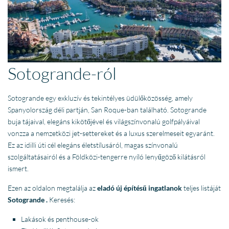
Sotogrande-ról
Sotogrande egy exkluzív és tekintélyes üdülőközösség, amely
Spanyolország déli partján, San Roque-ban található. Sotogrande
buja tájaival, elegáns kikötőjével és világszínvonalú golfpályáival
vonzza a nemzetközi jet-settereket és a luxus szerelmeseit egyaránt.
Ez az idilli úti cél elegáns életstílusáról, magas színvonalú
szolgáltatásairól és a Földközi-tengerre nyíló lenyűgöző kilátásról
ismert.
Ezen az oldalon megtalálja az
eladó új építésű ingatlanok
teljes listáját
Sotogrande .
Keresés:
Lakások és penthouse-ok