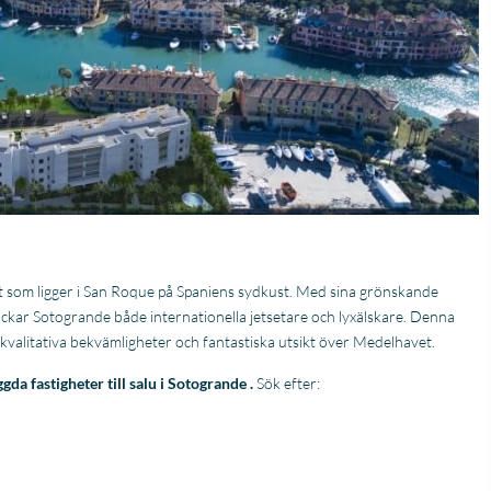
Fantastische service e
rt som ligger i San Roque på Spaniens sydkust. Med sina grönskande
begeleiding
ockar Sotogrande både internationella jetsetare och lyxälskare. Denna
Zeer goede service en
uitstekende samenwerk
högkvalitativa bekvämligheter och fantastiska utsikt över Medelhavet.
Er werd echt de tijd
Lees verder
gda fastigheter till salu i Sotogrande .
Sök efter:
genomen om mijn wen
Fien
in kaart te brengen. Dan
28 April
Stijn, mijn
2026
vastgoedmakelaar, heb
mijn droomhuis gevond