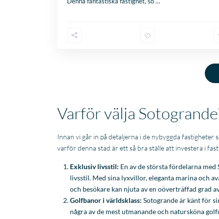
Denna fantastiska fastighet, so
…
Varför välja Sotogrande
Innan vi går in på detaljerna i de nybyggda fastigheter s
varför denna stad är ett så bra ställe att investera i fa
Exklusiv livsstil:
En av de största fördelarna med S
livsstil. Med sina lyxvillor, eleganta marina och
och besökare kan njuta av en oöverträffad grad a
Golfbanor i världsklass:
Sotogrande är känt för sin
några av de mest utmanande och natursköna golfu