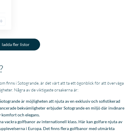
ladda fler listor
?
om finns i Sotogrande, är det värt att ta ett ögonblick för att överväga
stigheter. Några av de viktigaste orsakerna är:
otogrande är möjligheten att njuta av en exklusiv och sofistikerad
 avancerade bekvämligheter erbjuder Sotogrande en miljö där invånare
v komfort och elegans.
a vackra golfbanor av internationell klass. Här kan golfare njuta av
pplevelserna i Europa. Det finns flera golfbanor med utmärkta