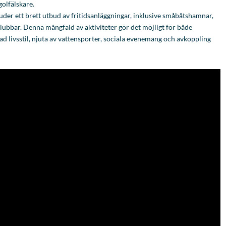
golfälskare.
der ett brett utbud av fritidsanläggningar, inklusive småbåtshamnar,
lubbar. Denna mångfald av aktiviteter gör det möjligt för både
ad livsstil, njuta av vattensporter, sociala evenemang och avkoppling