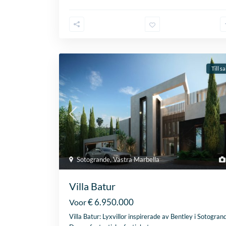
Till sa
Sotogrande
,
Västra Marbella
Villa Batur
€ 6.950.000
Voor
Villa
Batur
: Lyxvillor inspirerade av Bentley i Sotogran