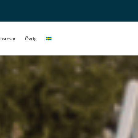
onsresor
Övrig