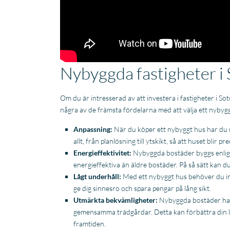
Nybyggda fastigheter i
Om du är intresserad av att investera i fastigheter i S
några av de främsta fördelarna med att välja ett nybygg
Anpassning:
När du köper ett nybyggt hus har du m
allt, från planlösning till ytskikt, så att huset blir pr
Energieffektivitet:
Nybyggda bostäder byggs enligt
energieffektiva än äldre bostäder. På så sätt kan d
Lågt underhåll:
Med ett nybyggt hus behöver du inte
ge dig sinnesro och spara pengar på lång sikt.
Utmärkta bekvämligheter:
Nybyggda bostäder har 
gemensamma trädgårdar. Detta kan förbättra din liv
framtiden.