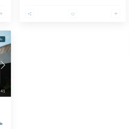
lu
41
de