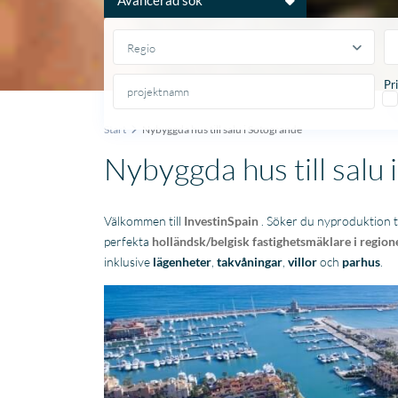
Regio
Pr
Start
Nybyggda hus till salu i Sotogrande
Nybyggda hus till salu
Välkommen till
InvestinSpain
. Söker du nyproduktion til
perfekta
holländsk/belgisk fastighetsmäklare i region
inklusive
lägenheter
,
takvåningar
,
villor
och
parhus
.