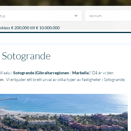
typ
€ 200.000 till € 10.000.000
isklass
 i Sotogrande
l salu i
Sotogrande
(Gibraltarregionen
/
Marbella
)? Då är vi den
en
. Vi erbjuder ett brett urval av olika typer av fastigheter i Sotogrande,