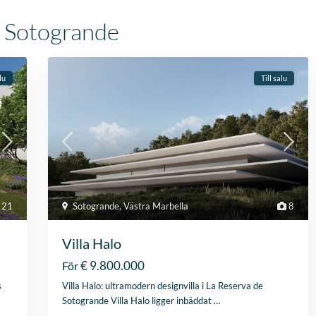
Zelfs toen ik niet in Spa
was, verliep de
 i Sotogrande
communicatie
probleemloos. Alles ver
perfect, alleen maar lof
lu
Till salu
21
Sotogrande
,
Västra Marbella
8
Villa Halo
€ 9.800.000
För
s
Villa Halo: ultramodern designvilla i La Reserva de
Sotogrande Villa Halo ligger inbäddat
…