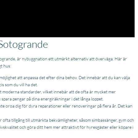
 Sotogrande
otogrande, är nybyggnation ett utmärkt alternativ att överväga. Här är
t hus:
öjlighet att anpassa det efter dina behov. Det innebär att du kan välja
ecis som du vill ha det.
 moderna standarder, vilket innebär att de ofta är mycket mer
u spara pengar på dina energiräkningar i det långa loppet.
 oroa dig för dyra reparationer eller renoveringar på flera år. Det kan
ofta tillgång till utmärkta bekvämligheter, såsom simbassänger, gym och
skvalitet och göra ditt hem mer attraktivt för hyresgäster eller köpare i