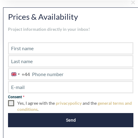
Cl
th
Prices & Availability
mo
Plan een (virtueel) afspraak
Project information directly in your inbox!
Vergelijkbare vermeldingen
+44
U
n
Til salgs
i
t
Consent
*
e
Yes, I agree with the
privacypolicy
and the
general terms and
d
conditions
.
K
i
Send
n
g
d