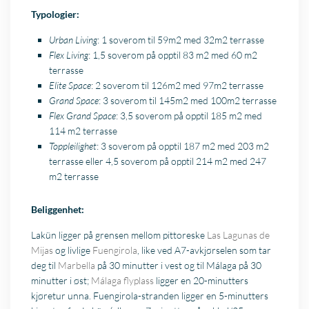
Typologier:
Urban Living
: 1 soverom til 59m2 med 32m2 terrasse
Flex Living
: 1,5 soverom på opptil 83 m2 med 60 m2
terrasse
Elite Space
: 2 soverom til 126m2 med 97m2 terrasse
Grand Space
: 3 soverom til 145m2 med 100m2 terrasse
Flex Grand Space
: 3,5 soverom på opptil 185 m2 med
114 m2 terrasse
Toppleilighet
: 3 soverom på opptil 187 m2 med 203 m2
terrasse eller 4,5 soverom på opptil 214 m2 med 247
m2 terrasse
Beliggenhet:
Lakün ligger på grensen mellom pittoreske
Las Lagunas de
Mijas
og livlige
Fuengirola
, like ved A7-avkjørselen som tar
deg til
Marbella
på 30 minutter i vest og til Málaga på 30
minutter i øst;
Málaga flyplass
ligger en 20-minutters
kjøretur unna. Fuengirola-stranden ligger en 5-minutters