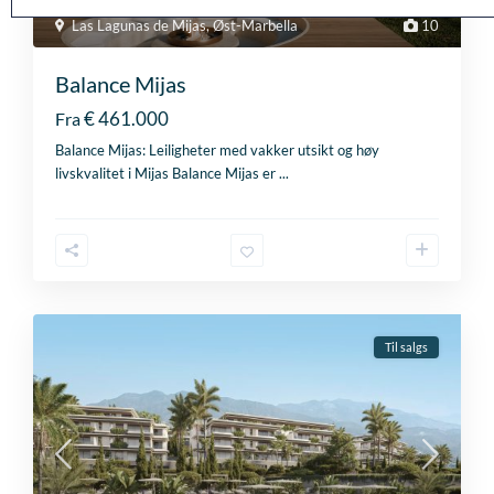
o
Las Lagunas de Mijas
,
Øst-Marbella
10
m
+
Balance Mijas
4
4
€ 461.000
Fra
Balance Mijas: Leiligheter med vakker utsikt og høy
livskvalitet i Mijas Balance Mijas er
...
Til salgs