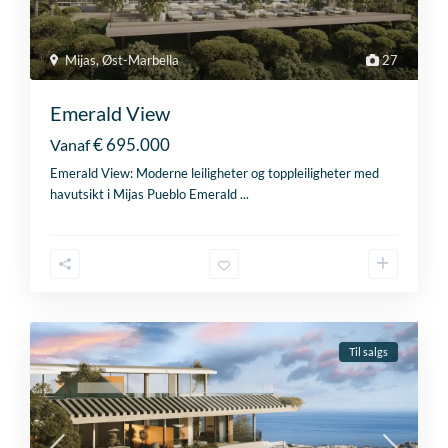
Mijas
,
Øst-Marbella
27
Emerald View
€ 695.000
Vanaf
Emerald View: Moderne leiligheter og toppleiligheter med
havutsikt i Mijas Pueblo Emerald
...
Til salgs