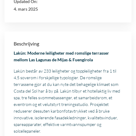
Updated On:
4. mars 2025
Beschrijving
Lakün: Moderne leiligheter med romslige terrasser
mellom Las Lagunas de Mijas & Fuengirola
Lakün består av 233 leiligheter og toppleiligheter fra 1 til
4,5 soverom i forskjellige typologier. De romslige
terrassene gjør at du kan nyte det behagelige klimaet som
Costa del Sol har å by på. Lakün tilbyr et hotellaktig liv med
spa, tre felles svømmebassenger, et samarbeidsrom, et
eventrom og et velutstyrt treningsstudio. Prosjektet
reduserer dessuten karbonfotavtrykket ved å bruke
innovative, isolerende fasadekledninger, kvalitetsvinduer,
spareapparater, effektive varmtvannspumper og
solcellepaneler.