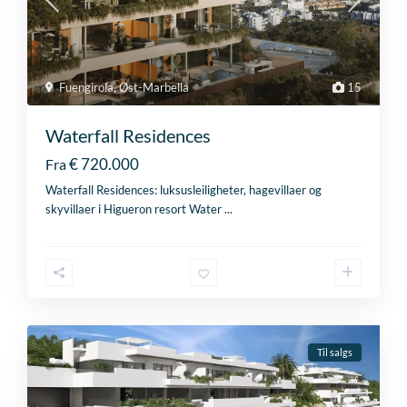
Fuengirola
,
Øst-Marbella
15
Waterfall Residences
€ 720.000
Fra
Waterfall Residences: luksusleiligheter, hagevillaer og
skyvillaer i Higueron resort Water
...
Til salgs