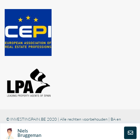
© INVESTINSPAIN.BE 2020 | Alle rechten voorbehouden | BA en
borgstelling via NV AXA Belgium (polisnr. 730.390.160)
Niels
Retningslinjer for personvern
Bruggeman