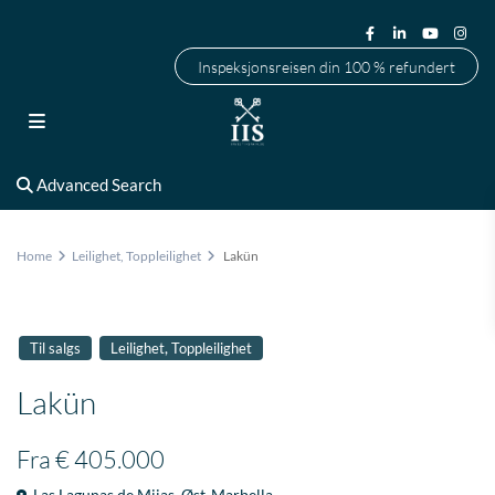
Inspeksjonsreisen din 100 % refundert
Advanced Search
Home
Leilighet
,
Toppleilighet
Lakün
,
Til salgs
Leilighet
Toppleilighet
Lakün
Fra
€ 405.000
Las Lagunas de Mijas
,
Øst-Marbella