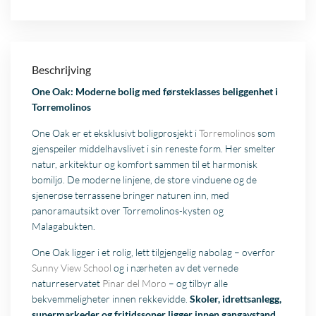
Beschrijving
One Oak: Moderne bolig med førsteklasses beliggenhet i
Torremolinos
One Oak er et eksklusivt boligprosjekt i
Torremolinos
som
gjenspeiler middelhavslivet i sin reneste form. Her smelter
natur, arkitektur og komfort sammen til et harmonisk
bomiljø. De moderne linjene, de store vinduene og de
sjenerøse terrassene bringer naturen inn, med
panoramautsikt over Torremolinos-kysten og
Malagabukten.
One Oak ligger i et rolig, lett tilgjengelig nabolag – overfor
Sunny View School
og i nærheten av det vernede
naturreservatet
Pinar del Moro
– og tilbyr alle
bekvemmeligheter innen rekkevidde.
Skoler, idrettsanlegg,
supermarkeder og fritidssoner ligger innen gangavstand,