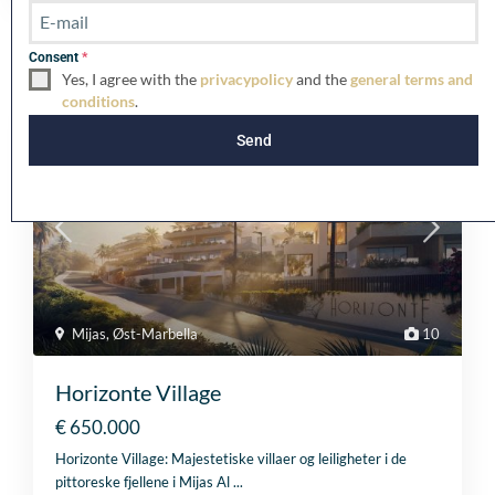
n
i
t
Vergelijkbare vermeldingen
Consent
*
e
Yes, I agree with the
privacypolicy
and the
general terms and
d
conditions
.
K
Til salgs
i
Send
n
g
d
o
m
+
4
4
Mijas
,
Øst-Marbella
10
Horizonte Village
€ 650.000
Horizonte Village: Majestetiske villaer og leiligheter i de
pittoreske fjellene i Mijas Al
...