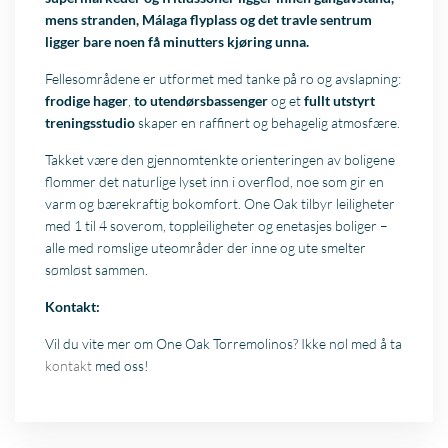
mens stranden, Málaga flyplass og det travle sentrum
ligger bare noen få minutters kjøring unna.
Fellesområdene er utformet med tanke på ro og avslapning:
frodige hager
,
to utendørsbassenger
og et
fullt utstyrt
treningsstudio
skaper en raffinert og behagelig atmosfære.
Takket være den gjennomtenkte orienteringen av boligene
flommer det naturlige lyset inn i overflod, noe som gir en
varm og bærekraftig bokomfort. One Oak tilbyr leiligheter
med 1 til 4 soverom, toppleiligheter og enetasjes boliger –
alle med romslige uteområder der inne og ute smelter
sømløst sammen.
Kontakt:
Vil du vite mer om One Oak Torremolinos? Ikke nøl med å ta
kontakt
med oss!