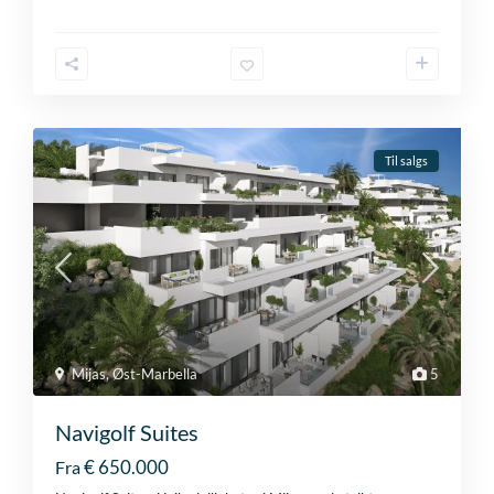
Til salgs
Mijas
,
Øst-Marbella
5
Navigolf Suites
€ 650.000
Fra