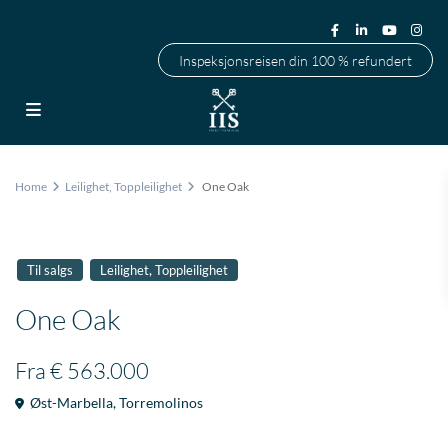
Inspeksjonsreisen din 100 % refundert
Home
Leilighet
,
Toppleilighet
One Oak
,
Til salgs
Leilighet
Toppleilighet
One Oak
Fra
€ 563.000
Øst-Marbella
,
Torremolinos