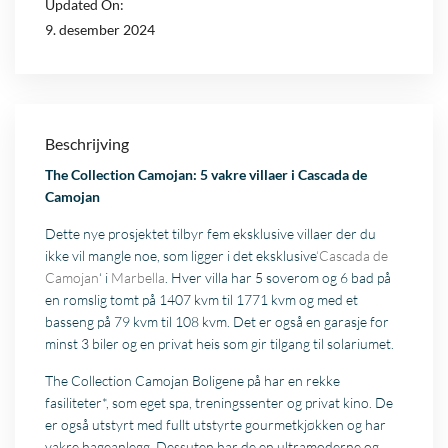
Updated On:
9. desember 2024
Beschrijving
The Collection Camojan: 5 vakre villaer i Cascada de
Camojan
Dette nye prosjektet tilbyr fem eksklusive villaer der du
ikke vil mangle noe, som ligger i det eksklusive
‘Cascada de
Camojan
‘ i
Marbella
. Hver villa har 5 soverom og 6 bad på
en romslig tomt på 1407 kvm til 1771 kvm og med et
basseng på 79 kvm til 108 kvm. Det er også en garasje for
minst 3 biler og en privat heis som gir tilgang til solariumet.
The Collection Camojan Boligene på har en rekke
fasiliteter*, som eget spa, treningssenter og privat kino. De
er også utstyrt med fullt utstyrte gourmetkjøkken og har
vakre hageanlegg. Dessuten har de en ultramoderne og