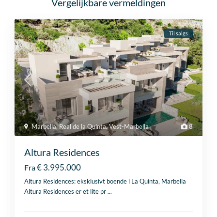
Vergelijkbare vermeldingen
Til salgs
Marbella
,
Real de la Quinta
,
Vest-Marbella
8
Altura Residences
€ 3.995.000
Fra
Altura Residences: eksklusivt boende i La Quinta, Marbella
Altura Residences er et lite pr
...