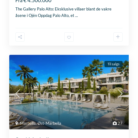
€ 4.500.000
Fra
The Gallery Palo Alto: Eksklusive villaer blant de vakre
åsene i Ojén Oppdag Palo Alto, et
...
Til salgs
Marbella
,
Øst-Marbella
27