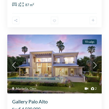
2
2
87 m
Til salgs
Marbella
,
Ojen
2
Gallery Palo Alto