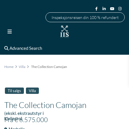
Inspeksjonsreisen din 100 % refundert
Advanced Search
Home
Villa
The Collection Camojan
Til salgs
Villa
The Collection Camojan
(ekskl. ekstrautstyr i
kjelleren)
Fra
€ 6.575.000
Marbella