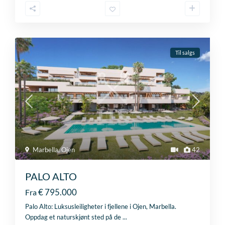
Til salgs
Marbella
,
Ojen
42
PALO ALTO
€ 795.000
Fra
Palo Alto: Luksusleiligheter i fjellene i Ojen, Marbella.
Oppdag et naturskjønt sted på de
...