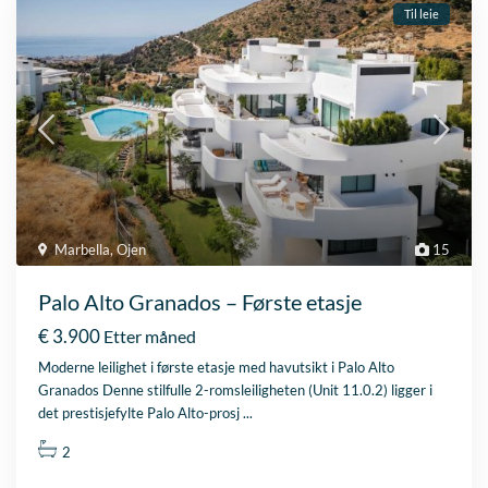
Til leie
Marbella
,
Ojen
15
Palo Alto Granados – Første etasje
€ 3.900
Etter måned
Moderne leilighet i første etasje med havutsikt i Palo Alto
Granados Denne stilfulle 2-romsleiligheten (Unit 11.0.2) ligger i
det prestisjefylte Palo Alto-prosj
...
2