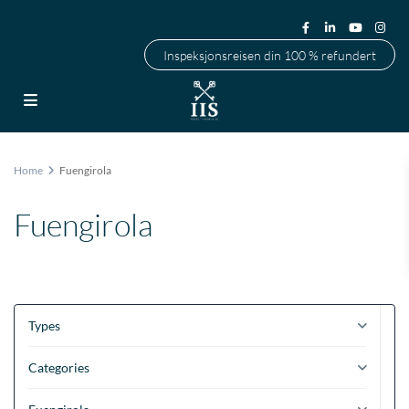
Inspeksjonsreisen din 100 % refundert
Home
Fuengirola
Fuengirola
Types
Categories