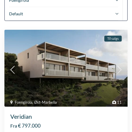
Fuengirola
Default
Til salgs
Fuengirola
,
Øst-Marbella
11
Veridian
€ 797.000
Fra