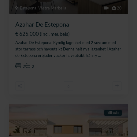
Estepona
,
Västra Marbella
20
Azahar De Estepona
€ 625.000
(incl. meubels)
Azahar De Estepona: Rymlig lägenhet med 2 sovrum med
stor terrass och havsutsikt Denna helt nya lägenhet i Azahar
de Estepona erbjuder vacker havsutsikt från ry
…
2
2
Till salu