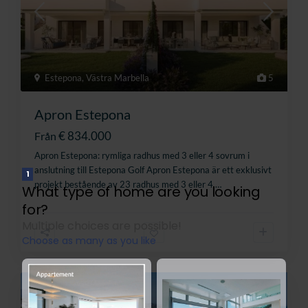
Estepona
,
Västra Marbella
5
Apron Estepona
€ 834.000
Från
Apron Estepona: rymliga radhus med 3 eller 4 sovrum i
anslutning till Estepona Golf Apron Estepona är ett exklusivt
projekt bestående av 23 radhus med 3 eller 4
…
Till salu