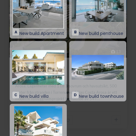
Mijas Costa
,
Östra Marbella
13
Arosa
€ 550.000
Från
Arosa: Lägenheter med 1 till 3 sovrum och havsutsikt, 500
meter från stranden i Torrenueva, Mijas Costa Arosa är ett
modernt nybyggnadsprojekt bestående av 54 l
…