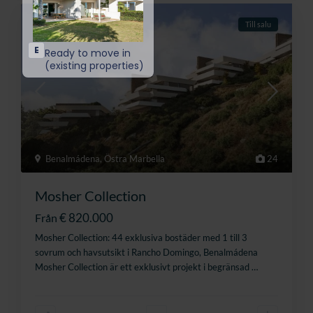
Till salu
Benalmádena
,
Östra Marbella
24
Mosher Collection
€ 820.000
Från
Mosher Collection: 44 exklusiva bostäder med 1 till 3
sovrum och havsutsikt i Rancho Domingo, Benalmádena
Mosher Collection är ett exklusivt projekt i begränsad
…