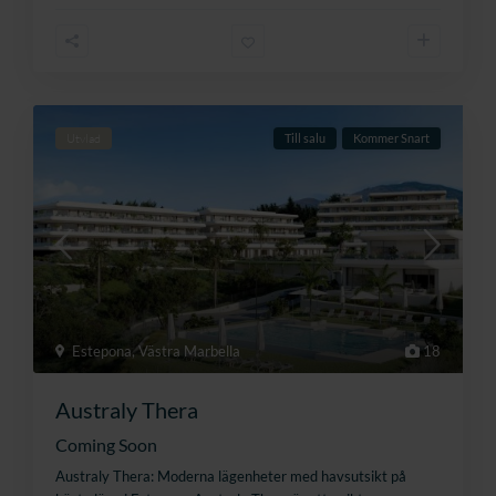
Utvlad
Till salu
Kommer Snart
Estepona
,
Västra Marbella
18
Australy Thera
Coming Soon
Australy Thera: Moderna lägenheter med havsutsikt på