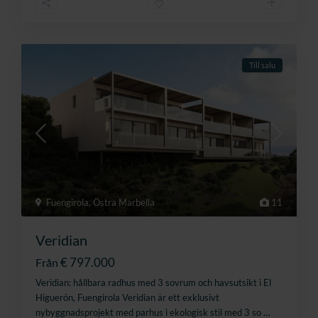
Till salu
Fuengirola
,
Östra Marbella
11
Veridian
€ 797.000
Från
Veridian: hållbara radhus med 3 sovrum och havsutsikt i El
Higuerón, Fuengirola Veridian är ett exklusivt
nybyggnadsprojekt med parhus i ekologisk stil med 3 so
…