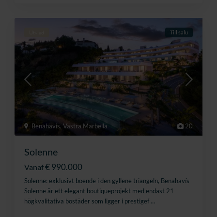
Utvlad
Till salu
Benahavis
,
Västra Marbella
20
Solenne
€ 990.000
Vanaf
Solenne: exklusivt boende i den gyllene triangeln, Benahavís
Solenne är ett elegant boutiqueprojekt med endast 21
högkvalitativa bostäder som ligger i prestigef
…