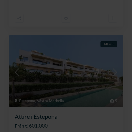
Till salu
Estepona
,
Västra Marbella
5
Attire i Estepona
€ 601.000
Från