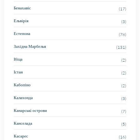
Бенахавіс
(17)
Ельвірія
(3)
Естепона
(78)
Західна Марбелья
(131)
Ібіца
(2)
Істан
(2)
Кабопіно
(2)
Калахонда
(3)
Канарські острови
(7)
Канселада
(5)
Касарес
(16)