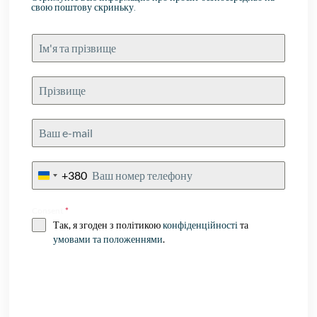
свою поштову скриньку.
+380
Ukraine
+380
Consent
*
Так, я згоден з політикою
конфіденційності
та
умовами та положеннями
.