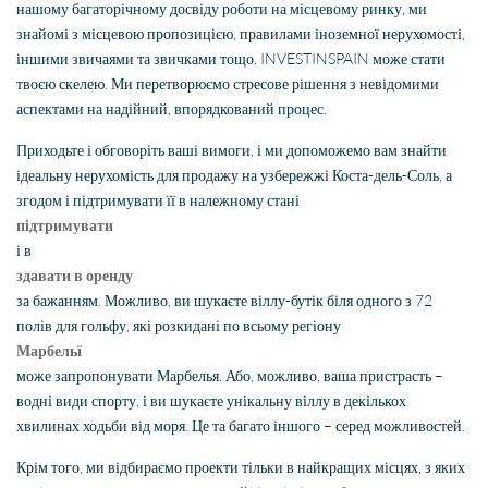
нашому багаторічному досвіду роботи на місцевому ринку, ми
знайомі з місцевою пропозицією, правилами іноземної нерухомості,
іншими звичаями та звичками тощо. INVESTINSPAIN може стати
твоєю скелею. Ми перетворюємо стресове рішення з невідомими
аспектами на надійний, впорядкований процес.
Приходьте і обговоріть ваші вимоги, і ми допоможемо вам знайти
ідеальну нерухомість для продажу на узбережжі Коста-дель-Соль, а
згодом і підтримувати її в належному стані
підтримувати
і в
здавати в оренду
за бажанням. Можливо, ви шукаєте віллу-бутік біля одного з 72
полів для гольфу, які розкидані по всьому регіону
Марбельї
може запропонувати Марбелья. Або, можливо, ваша пристрасть –
водні види спорту, і ви шукаєте унікальну віллу в декількох
хвилинах ходьби від моря. Це та багато іншого – серед можливостей.
Крім того, ми відбираємо проекти тільки в найкращих місцях, з яких