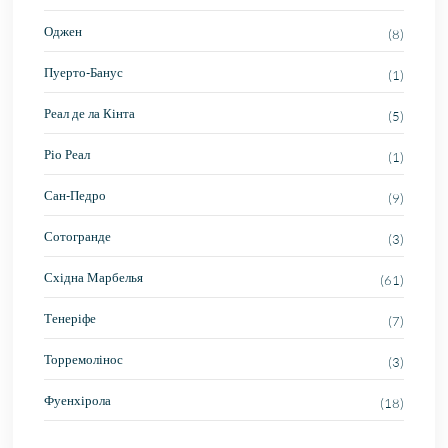
Оджен
(8)
Пуерто-Банус
(1)
Реал де ла Кінта
(5)
Ріо Реал
(1)
Сан-Педро
(9)
Сотогранде
(3)
Східна Марбелья
(61)
Тенеріфе
(7)
Торремолінос
(3)
Фуенхірола
(18)