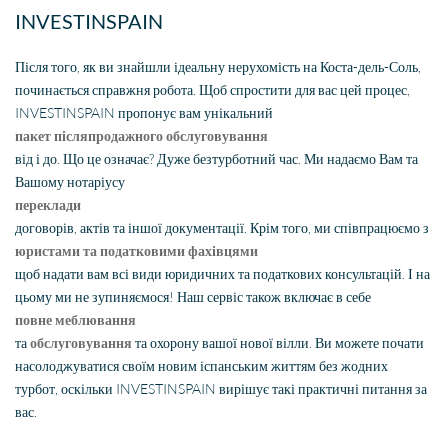
INVESTINSPAIN
Після того, як ви знайшли ідеальну нерухомість на Коста-дель-Соль,
починається справжня робота. Щоб спростити для вас цей процес,
INVESTINSPAIN пропонує вам унікальний
пакет післяпродажного обслуговування
від і до. Що це означає? Дуже безтурботний час. Ми надаємо Вам та
Вашому нотаріусу
переклади
договорів, актів та іншої документації. Крім того, ми співпрацюємо з
юристами та податковими фахівцями
щоб надати вам всі види юридичних та податкових консультацій. І на
цьому ми не зупиняємося! Наш сервіс також включає в себе
повне меблювання
та
обслуговування
та охорону вашої нової вілли. Ви можете почати
насолоджуватися своїм новим іспанським життям без жодних
турбот, оскільки INVESTINSPAIN вирішує такі практичні питання за
вас.