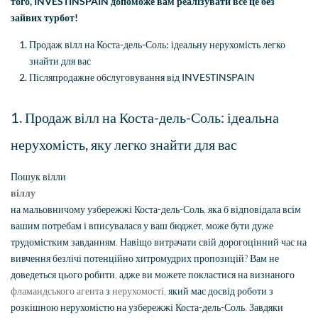
того, INVESTINSPAIN допоможе вам реалізувати все це без
зайвих турбот!
Продаж вілл на Коста-дель-Соль: ідеальну нерухомість легко
знайти для вас
Післяпродажне обслуговування від INVESTINSPAIN
1. Продаж вілл на Коста-дель-Соль: ідеальна
нерухомість, яку легко знайти для вас
Пошук вілли
віллу
на мальовничому узбережжі Коста-дель-Соль, яка б відповідала всім
вашим потребам і вписувалася у ваш бюджет, може бути дуже
трудомістким завданням. Навіщо витрачати свій дорогоцінний час на
вивчення безлічі потенційно хитромудрих пропозицій? Вам не
доведеться цього робити, адже ви можете покластися на визнаного
фламандського агента
з
нерухомості
, який має досвід роботи з
розкішною нерухомістю на узбережжі Коста-дель-Соль. Завдяки