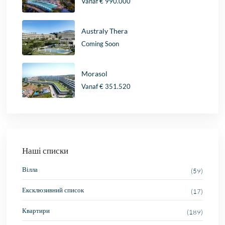
Vanaf
€ 990.000
Australy Thera
Coming Soon
Morasol
Vanaf
€ 351.520
Наші списки
Вілла
(59)
Ексклюзивний список
(17)
Квартири
(189)