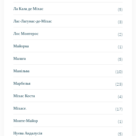
Ла Кала де Міхас
(5)
Лас-Лагунас-де-Міхас
(3)
Лос Монтерос
(2)
Майорка
(1)
Малага
(5)
Манільва
(10)
Марбелья
(23)
Міхас Коста
(4)
Міхасе.
(17)
Монте-Майор
(1)
Нуева Андалусія
(5)