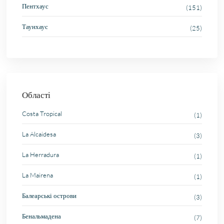
Пентхаус
(151)
Таунхаус
(25)
Області
Costa Tropical
(1)
La Alcaidesa
(3)
La Herradura
(1)
La Mairena
(1)
Балеарські острови
(3)
Бенальмадена
(7)