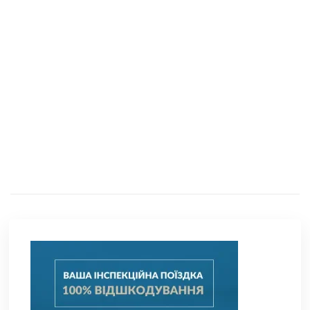
https://www.youtube.com/watch?v=QWnS61C-LMo&t=27s