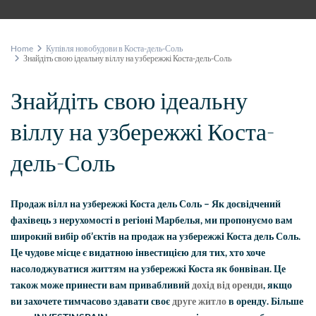
Home
Купівля новобудови в Коста-дель-Соль
Знайдіть свою ідеальну віллу на узбережжі Коста-дель-Соль
Знайдіть свою ідеальну
віллу на узбережжі Коста-
дель-Соль
Продаж вілл на узбережжі Коста дель Соль – Як досвідчений
фахівець з нерухомості в регіоні Марбелья, ми пропонуємо вам
широкий вибір об’єктів на продаж на узбережжі Коста дель Соль.
Це чудове місце є видатною інвестицією для тих, хто хоче
насолоджуватися життям на узбережжі Коста як бонвіван. Це
також може принести вам привабливий
дохід від оренди
, якщо
ви захочете тимчасово здавати своє
друге житло
в оренду. Більше