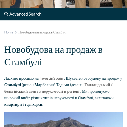
Advanced Search
Home
Новобудова на продаж в Стамбулі
Новобудова на продаж в
Стамбулі
Ласкаво просимо на
InvestinSpain
. Шукаєте новобудову на продаж у
Стамбулі
(регіон
Марбелья
)? Тоді ми ідеальні
Голландський /
бельгійський агент з нерухомості в регіоні
. Ми пропонуємо
широкий вибір різних типів нерухомості в Стамбулі, включаючи
квартири
і
таунхауси
.