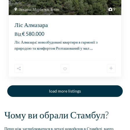
Західна Марбелья
,
Істан
9
Ліс Алмазара
€ 580.000
Від
Ліс Алмазара: новозбудовані квартири в гармонії з
природою та комфортом Розташований у мал
…
load more listings
Чому ви обрали Стамбул?
Перш ніж заглиблюватися в деталі новобудов в Стамбулі, варто