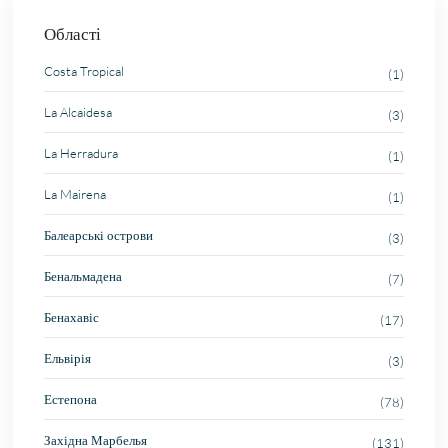
Області
Costa Tropical
(1)
La Alcaidesa
(3)
La Herradura
(1)
La Mairena
(1)
Балеарські острови
(3)
Бенальмадена
(7)
Бенахавіс
(17)
Ельвірія
(3)
Естепона
(78)
Західна Марбелья
(131)