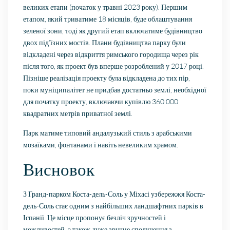
великих етапи (початок у травні 2023 року). Першим
етапом, який триватиме 18 місяців, буде облаштування
зеленої зони, тоді як другий етап включатиме будівництво
двох під’їзних мостів. Плани будівництва парку були
відкладені через відкриття римського городища через рік
після того, як проект був вперше розроблений у 2017 році.
Пізніше реалізація проекту була відкладена до тих пір,
поки муніципалітет не придбав достатньо землі, необхідної
для початку проекту, включаючи купівлю 360 000
квадратних метрів приватної землі.
Парк матиме типовий андалузький стиль з арабськими
мозаїками, фонтанами і навіть невеликим храмом.
Висновок
З Гранд-парком Коста-дель-Соль у Міхасі узбережжя Коста-
дель-Соль стає одним з найбільших ландшафтних парків в
Іспанії. Це місце пропонує безліч зручностей і
можливостей, а також дуже зручне сполучення з