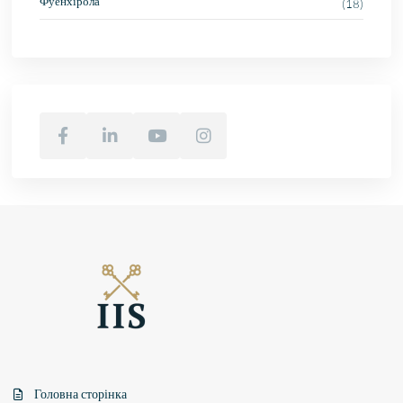
Фуенхірола
(18)
Головна сторінка