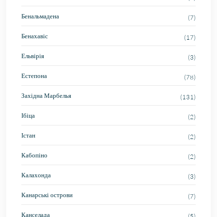
Бенальмадена
(7)
Бенахавіс
(17)
Ельвірія
(3)
Естепона
(78)
Західна Марбелья
(131)
Ібіца
(2)
Істан
(2)
Кабопіно
(2)
Калахонда
(3)
Канарські острови
(7)
Канселада
(5)