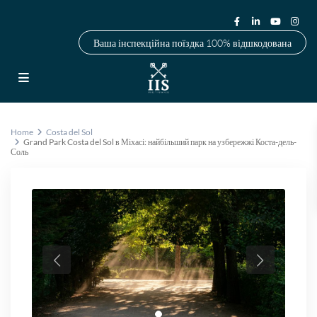
Ваша інспекційна поїздка 100% відшкодована
Home
Costa del Sol
Grand Park Costa del Sol в Міхасі: найбільший парк на узбережжі Коста-дель-
Соль