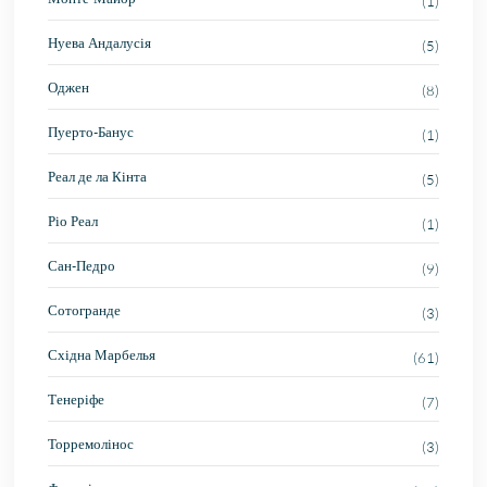
(1)
Нуева Андалусія
(5)
Оджен
(8)
Пуерто-Банус
(1)
Реал де ла Кінта
(5)
Ріо Реал
(1)
Сан-Педро
(9)
Сотогранде
(3)
Східна Марбелья
(61)
Тенеріфе
(7)
Торремолінос
(3)