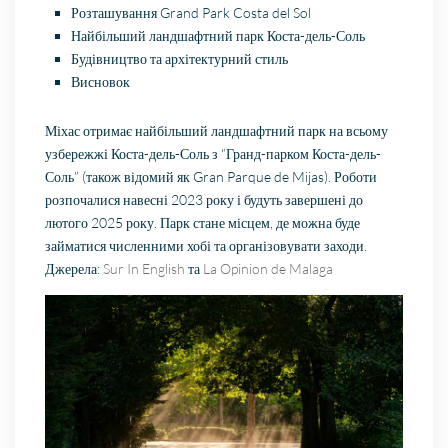
Розташування Grand Park Costa del Sol
Найбільший ландшафтний парк Коста-дель-Соль
Будівництво та архітектурний стиль
Висновок
Міхас отримає найбільший ландшафтний парк на всьому
узбережжі Коста-дель-Соль з “Гранд-парком Коста-дель-
Соль” (також відомий як Gran Parque de Mijas). Роботи
розпочалися навесні 2023 року і будуть завершені до
лютого 2025 року. Парк стане місцем, де можна буде
займатися численними хобі та організовувати заходи.
Джерела:
Sur In English
та
La Opinion de Malaga