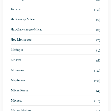
Касарес
(16)
Ла Кала де Міхас
(5)
Лас-Лагунас-де-Міхас
(3)
Лос Монтерос
(2)
Майорка
(1)
Малага
(5)
Манільва
(10)
Марбелья
(23)
Міхас Коста
(4)
Міхасе.
(17)
Монте-Майор