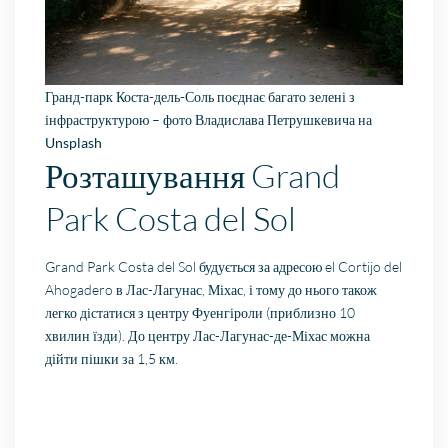
Гранд-парк Коста-дель-Соль поєднає багато зелені з
інфраструктурою – фото
Владислава Петрушкевича
на
Unsplash
Розташування Grand
Park Costa del Sol
Grand Park Costa del Sol будується за адресою el Cortijo del
Ahogadero в Лас-Лагунас, Міхас, і тому до нього також
легко дістатися з центру Фуенгіроли (приблизно 10
хвилин їзди). До центру Лас-Лагунас-де-Міхас можна
дійти пішки за 1,5 км.