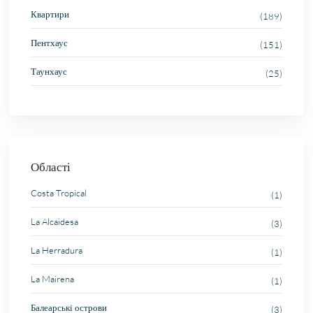
Квартири
(189)
Пентхаус
(151)
Таунхаус
(25)
Області
Costa Tropical
(1)
La Alcaidesa
(3)
La Herradura
(1)
La Mairena
(1)
Балеарські острови
(3)