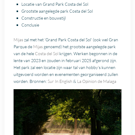
Locatie van Grand Park Costa del Sol
Grootste aangelegde park Costa del Sol
Constructie en bouwstijl
Conclusie
Mijas
zal met het ‘Grand Park Costa del Sol’ (ook wel Gran
Parque de
Mijas
genoemd) het grootste aangelegde park
van de hele
Costa del Sol
krijgen. Werken begonnen in de
lente van 2023 en zouden in februari 2025 afgerond zijn.
Het park zal een locatie zijn waar tal van hobby’s kunnen
uitgevoerd worden en evenementen georganiseerd zullen
worden. Bronnen:
Sur In English
&
La Opinion de Malaga