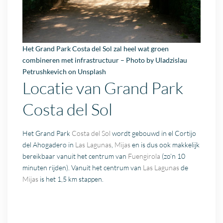
Het Grand Park
Costa del Sol
zal heel wat groen
combineren met infrastructuur – Photo by
Uladzislau
Petrushkevich
on
Unsplash
Locatie van Grand Park
Costa del Sol
Het Grand Park
Costa del Sol
wordt gebouwd in el Cortijo
del Ahogadero in
Las Lagunas
,
Mijas
en is dus ook makkelijk
bereikbaar vanuit het centrum van
Fuengirola
(zo’n 10
minuten rijden). Vanuit het centrum van
Las Lagunas
de
Mijas
is het 1,5 km stappen.