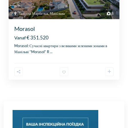
Західна Марбелья
,
Манільва
8
Morasol
€ 351.520
Vanaf
Morasol: Сучасні квартири з великими зеленими зонами в
Манільві “Morasol” R
...