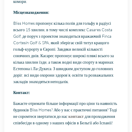
комори.
Місцезнаходження:
Bliss Homes пропонує кілька полів для гольфу в радіусі
всього 15 хвилин, в тому числі комплекс Casares Costa
Golf, де поруч з проектом знаходиться вражаючий Finca
Cortesín Golf & SPA, який зберігає свій титул кращого
гольф-курорту в Європі. Завдяки великій кількості
сонячних днів, Касарес пропонує широкі пляжі всього за
кілька хвилин їзди, а також водні види спорту в маринах
Естепона і Ла-Дукеса. З швидким доступом до головних
доріг, всі види охорони здоров’я, освіти та розважальних
закладів знаходяться неподалік.
Контакт:
Бажаєте отримати більше інформації про ціни та наявність
будинків Bliss Homes? Або у вас є практичні питання? Тоді
не соромтеся звертатися до нас
контакт
для проходження
співбесіди в одному з наших офісів в Бельгії або Іспанії!