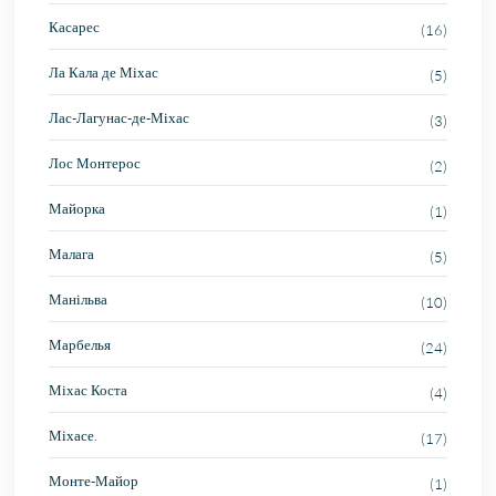
Касарес
(16)
Ла Кала де Міхас
(5)
Лас-Лагунас-де-Міхас
(3)
Лос Монтерос
(2)
Майорка
(1)
Малага
(5)
Манільва
(10)
Марбелья
(24)
Міхас Коста
(4)
Міхасе.
(17)
Монте-Майор
(1)