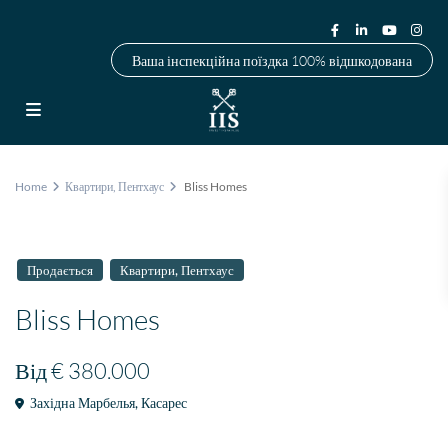
Ваша інспекційна поїздка 100% відшкодована
Home
Квартири
,
Пентхаус
Bliss Homes
,
Продається
Квартири
Пентхаус
Bliss Homes
Від
€ 380.000
Західна Марбелья
,
Касарес