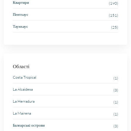
Квартири
(190)
Пентхаус
(151)
Таунхаус
(25)
Області
Costa Tropical
(1)
La Alcaidesa
(3)
La Herradura
(1)
La Mairena
(1)
Балеарські острови
(3)