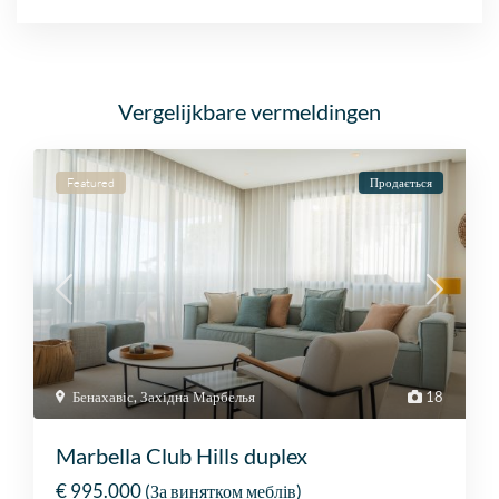
Vergelijkbare vermeldingen
Featured
Продається
Бенахавіс
,
Західна Марбелья
18
Marbella Club Hills duplex
€ 995.000
(За винятком меблів)