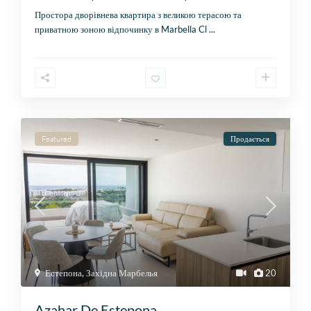
Простора дворівнева квартира з великою терасою та
приватною зоною відпочинку в Marbella Cl
...
Featured
Продається
Естепона
,
Західна Марбелья
20
Azahar De Estepona