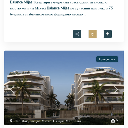
Balance Mijas: Квартири з чудовими краєвидами та високою
якістю життя в Міхасі Balance Mijas це сучасний комплекс з 75
будинків зі збалансованою формулою насоло
...
Продається
Лас-Лагунас-де-Міхас
,
Східна Марбелья
9