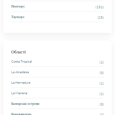
Пентхаус
(151)
Таунхаус
(25)
Області
Costa Tropical
(1)
La Alcaidesa
(3)
La Herradura
(1)
La Mairena
(1)
Балеарські острови
(3)
Бенальмадена
(7)