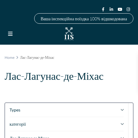
Ваша інспекційна поїздка 100% відшкодована
Home
Лас-Лагунас-де-Міхас
Лас-Лагунас-де-Міхас
Types
категорії