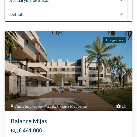
Лас Лагунас де Міхас
Default
Продається
Лас-Лагунас-де-Міхас
,
Східна Марбелья
10
Balance Mijas
€ 461.000
Від