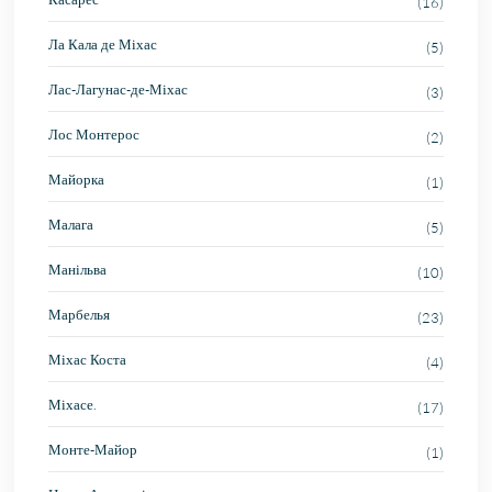
(16)
Ла Кала де Міхас
(5)
Лас-Лагунас-де-Міхас
(3)
Лос Монтерос
(2)
Майорка
(1)
Малага
(5)
Манільва
(10)
Марбелья
(23)
Міхас Коста
(4)
Міхасе.
(17)
Монте-Майор
(1)