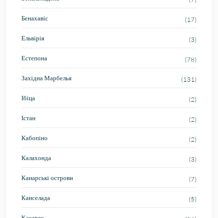
Бенахавіс
(17)
Ельвірія
(3)
Естепона
(78)
Західна Марбелья
(131)
Ібіца
(2)
Істан
(2)
Кабопіно
(2)
Калахонда
(3)
Канарські острови
(7)
Канселада
(5)
Касарес