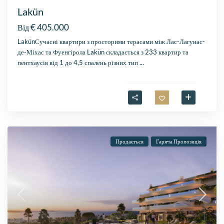
Lakün
€ 405.000
Від
LakünСучасні квартири з просторими терасами між Лас-Лагунас-
де-Міхас та Фуенгірола Lakün складається з 233 квартир та
пентхаусів від 1 до 4,5 спалень різних тип
...
Продається
Гаряча Пропозиція