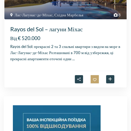
Лас-Лагунас-де-Міхас
,
Східна Марбелья
8
Rayos del Sol – лагуни Міхас
€ 520.000
Від
Rayos del Sol: прекрасні 2 та 3 спальні квартири з видом на море в
Лас-Лагунас-де-Міхас Розташовані в 700 м від узбережжя, ці
прекрасні апартаменти оточені одни
...