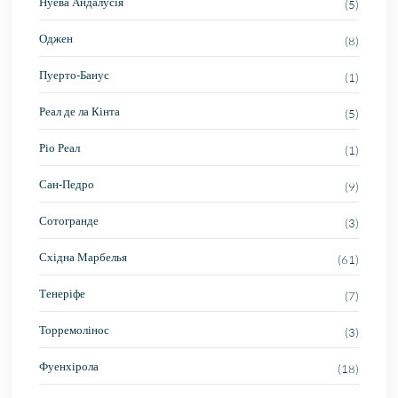
Нуева Андалусія
(5)
Оджен
(8)
Пуерто-Банус
(1)
Реал де ла Кінта
(5)
Ріо Реал
(1)
Сан-Педро
(9)
Сотогранде
(3)
Східна Марбелья
(61)
Тенеріфе
(7)
Торремолінос
(3)
Фуенхірола
(18)