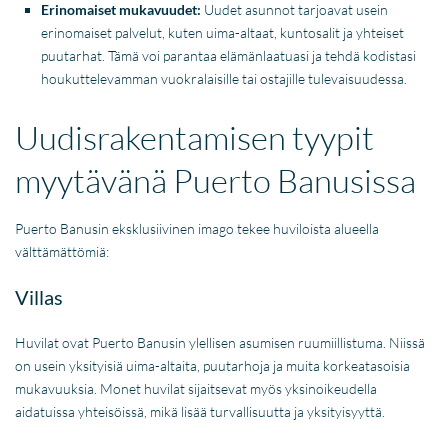
Erinomaiset mukavuudet:
Uudet asunnot tarjoavat usein
erinomaiset palvelut, kuten uima-altaat, kuntosalit ja yhteiset
puutarhat. Tämä voi parantaa elämänlaatuasi ja tehdä kodistasi
houkuttelevamman vuokralaisille tai ostajille tulevaisuudessa.
Uudisrakentamisen tyypit
myytävänä Puerto Banusissa
Puerto Banusin eksklusiivinen imago tekee huviloista alueella
välttämättömiä:
Villas
Huvilat ovat Puerto Banusin ylellisen asumisen ruumiillistuma. Niissä
on usein yksityisiä uima-altaita, puutarhoja ja muita korkeatasoisia
mukavuuksia. Monet huvilat sijaitsevat myös yksinoikeudella
aidatuissa yhteisöissä, mikä lisää turvallisuutta ja yksityisyyttä.