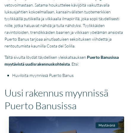
vetovoimastaan. Satama houkuttelee kävijöitä vaikuttavalla
luksusjahtien kokoelmallaan, kansainvälisten tuotemerkkien
tyylikkäillä putiikeilla ja vilkkaalla ilmapiirillä, joka sopii täydellisesti
niille, jotka haluavat nähdä ja tulla nähdyksi. Tyylikkäiden
ravintoloiden, trendikkäiden baarien ja vilkkaan yöelämän ansiosta
Puerto Banus tarjoaa ainutlaatuisen sekoituksen viihdettä ja
rentoutumista kauniilla Costa del Solilla.
Tältä sivulta löydät täydellisen yleiskatsauksen
Puerto Banusissa
myytävistä uudisrakennuskohteista
. Etsi:
Huviloita myynnissä Puerto Banus
Uusi rakennus myynnissä
Puerto Banusissa
Myytävänä