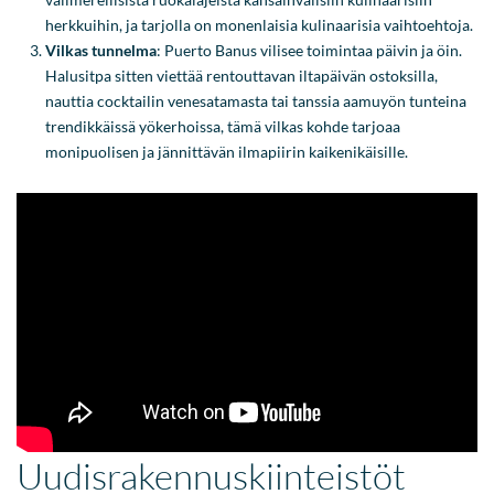
herkkuihin, ja tarjolla on monenlaisia kulinaarisia vaihtoehtoja.
Vilkas tunnelma
: Puerto Banus vilisee toimintaa päivin ja öin.
Halusitpa sitten viettää rentouttavan iltapäivän ostoksilla,
nauttia cocktailin venesatamasta tai tanssia aamuyön tunteina
trendikkäissä yökerhoissa, tämä vilkas kohde tarjoaa
monipuolisen ja jännittävän ilmapiirin kaikenikäisille.
Uudisrakennuskiinteistöt