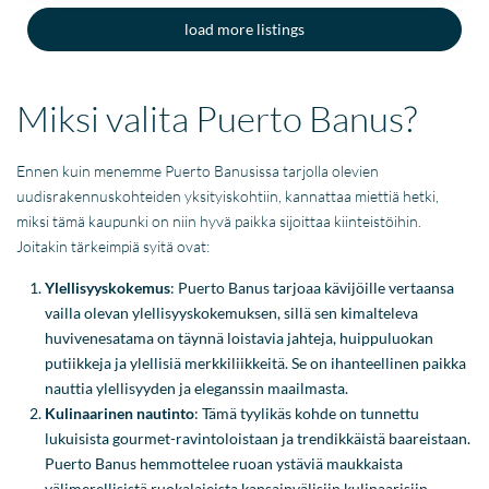
load more listings
Miksi valita Puerto Banus?
Ennen kuin menemme Puerto Banusissa tarjolla olevien
uudisrakennuskohteiden yksityiskohtiin, kannattaa miettiä hetki,
miksi tämä kaupunki on niin hyvä paikka sijoittaa kiinteistöihin.
Joitakin tärkeimpiä syitä ovat:
Ylellisyyskokemus
: Puerto Banus tarjoaa kävijöille vertaansa
vailla olevan ylellisyyskokemuksen, sillä sen kimalteleva
huvivenesatama on täynnä loistavia jahteja, huippuluokan
putiikkeja ja ylellisiä merkkiliikkeitä. Se on ihanteellinen paikka
nauttia ylellisyyden ja eleganssin maailmasta.
Kulinaarinen nautinto
: Tämä tyylikäs kohde on tunnettu
lukuisista gourmet-ravintoloistaan ja trendikkäistä baareistaan.
Puerto Banus hemmottelee ruoan ystäviä maukkaista
välimerellisistä ruokalajeista kansainvälisiin kulinaarisiin