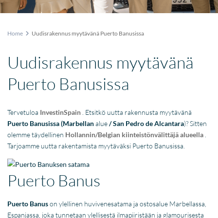
Home
Uudisrakennus myytävänä Puerto Banusissa
Uudisrakennus myytävänä
Puerto Banusissa
Tervetuloa
InvestinSpain
. Etsitkö uutta rakennusta myytävänä
Puerto Banusissa
(Marbellan
alue
/ San Pedro de Alcantara
)? Sitten
olemme täydellinen
Hollannin/Belgian kiinteistönvälittäjä alueella
.
Tarjoamme uutta rakentamista myytäväksi Puerto Banusissa.
Puerto Banus
Puerto Banus
on ylellinen huvivenesatama ja ostosalue Marbellassa,
Espanjassa, joka tunnetaan ylellisestä ilmapiiristään ja glamourisesta