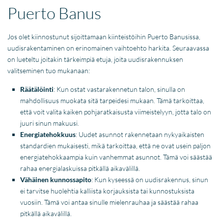
Puerto Banus
Jos olet kiinnostunut sijoittamaan kiinteistöihin Puerto Banusissa,
uudisrakentaminen on erinomainen vaihtoehto harkita. Seuraavassa
on lueteltu joitakin tärkeimpiä etuja, joita uudisrakennuksen
valitseminen tuo mukanaan:
Räätälöinti
: Kun ostat vastarakennetun talon, sinulla on
mahdollisuus muokata sitä tarpeidesi mukaan. Tämä tarkoittaa,
että voit valita kaiken pohjaratkaisusta viimeistelyyn, jotta talo on
juuri sinun makuusi.
Energiatehokkuus
: Uudet asunnot rakennetaan nykyaikaisten
standardien mukaisesti, mikä tarkoittaa, että ne ovat usein paljon
energiatehokkaampia kuin vanhemmat asunnot. Tämä voi säästää
rahaa energialaskuissa pitkällä aikavälillä.
Vähäinen kunnossapito
: Kun kyseessä on uudisrakennus, sinun
ei tarvitse huolehtia kalliista korjauksista tai kunnostuksista
vuosiin. Tämä voi antaa sinulle mielenrauhaa ja säästää rahaa
pitkällä aikavälillä.