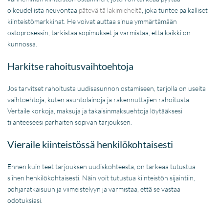
oikeudellista neuvontaa
pätevältä lakimieheltä
, joka tuntee paikalliset
kiinteistömarkkinat. He voivat auttaa sinua ymmärtämään
ostoprosessin, tarkistaa sopimukset ja varmistaa, että kaikki on
kunnossa.
Harkitse rahoitusvaihtoehtoja
Jos tarvitset rahoitusta uudisasunnon ostamiseen, tarjolla on useita
vaihtoehtoja, kuten asuntolainoja ja rakennuttajien rahoitusta.
Vertaile korkoja, maksuja ja takaisinmaksuehtoja löytääksesi
tilanteeseesi parhaiten sopivan tarjouksen.
Vieraile kiinteistössä henkilökohtaisesti
Ennen kuin teet tarjouksen uudiskohteesta, on tärkeää tutustua
siihen henkilökohtaisesti. Näin voit tutustua kiinteistön sijaintiin,
pohjaratkaisuun ja viimeistelyyn ja varmistaa, että se vastaa
odotuksiasi.