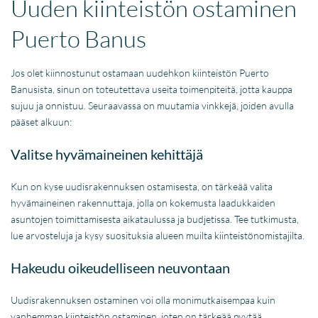
Uuden kiinteistön ostaminen
Puerto Banus
Jos olet kiinnostunut ostamaan uudehkon kiinteistön Puerto
Banusista, sinun on toteutettava useita toimenpiteitä, jotta kauppa
sujuu ja onnistuu. Seuraavassa on muutamia vinkkejä, joiden avulla
pääset alkuun:
Valitse hyvämaineinen kehittäjä
Kun on kyse uudisrakennuksen ostamisesta, on tärkeää valita
hyvämaineinen rakennuttaja, jolla on kokemusta laadukkaiden
asuntojen toimittamisesta aikataulussa ja budjetissa. Tee tutkimusta,
lue arvosteluja ja kysy suosituksia alueen muilta kiinteistönomistajilta.
Hakeudu oikeudelliseen neuvontaan
Uudisrakennuksen ostaminen voi olla monimutkaisempaa kuin
vanhemman kiinteistön ostaminen, joten on tärkeää pyytää