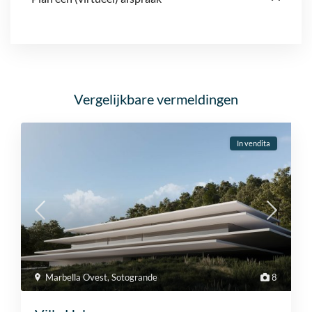
Vergelijkbare vermeldingen
In vendita
Marbella Ovest
,
Sotogrande
8