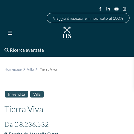
Viaggio d'ispezione rimborsato al 100%
Ricerca avanzata
Homepage
Villa
Tierra Viva
In vendita
Villa
Tierra Viva
Da
€ 8.236.532
Benahavis
,
Marbella Ovest