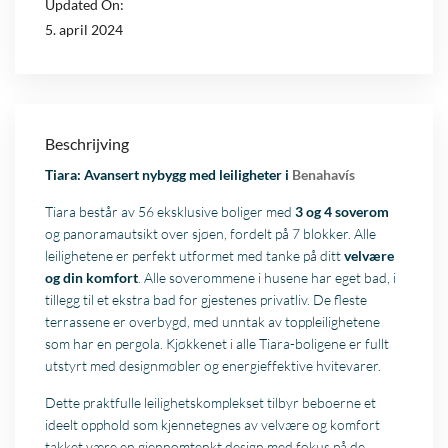
Updated On:
5. april 2024
Beschrijving
Tiara: Avansert nybygg med leiligheter i
Benahavís
Tiara består av 56 eksklusive boliger med
3 og 4 soverom
og panoramautsikt over sjøen, fordelt på 7 blokker. Alle
leilighetene er perfekt utformet med tanke på ditt
velvære
og din komfort
. Alle soverommene i husene har eget bad, i
tillegg til et ekstra bad for gjestenes privatliv. De fleste
terrassene er overbygd, med unntak av toppleilighetene
som har en pergola. Kjøkkenet i alle Tiara-boligene er fullt
utstyrt med designmøbler og energieffektive hvitevarer.
Dette praktfulle leilighetskomplekset tilbyr beboerne et
ideelt opphold som kjennetegnes av velvære og komfort
takket være en gjennomtenkt design med fokus på de