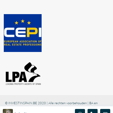
© INVESTINSPAIN.BE 2020 | Alle rechten voorbehouden | BA en
borgstelling via NV AXA Belgium (polisnr. 730.390.160)