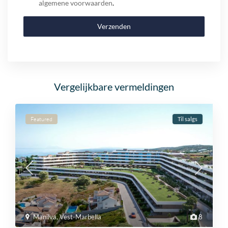
algemene voorwaarden
.
Verzenden
Vergelijkbare vermeldingen
Featured
Til salgs
Manilva
,
Vest-Marbella
8