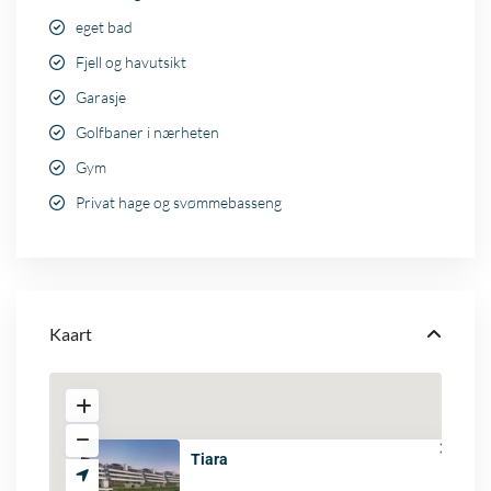
eget bad
Fjell og havutsikt
Garasje
Golfbaner i nærheten
Gym
Privat hage og svømmebasseng
Kaart
Tiara