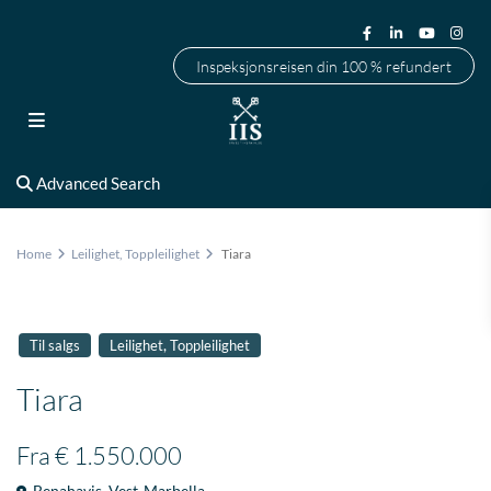
Inspeksjonsreisen din 100 % refundert
Advanced Search
Home
Leilighet
,
Toppleilighet
Tiara
,
Til salgs
Leilighet
Toppleilighet
Tiara
Fra
€ 1.550.000
Benahavis
,
Vest-Marbella