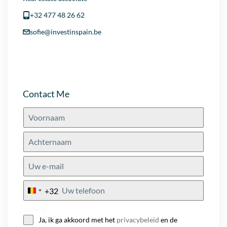
+32 477 48 26 62
sofie@investinspain.be
Contact Me
+32
Belgium
+32
Consent
Ja, ik ga akkoord met het
privacybeleid
en de