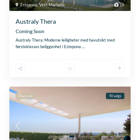
Estepona
,
Vest-Marbella
18
Australy Thera
Coming Soon
Australy Thera: Moderne leiligheter med havutsikt med
førsteklasses beliggenhet i Estepona
...
Featured
Til salgs