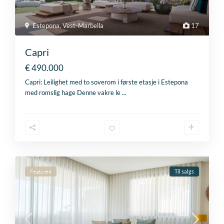
Estepona
,
Vest-Marbella
17
Capri
€ 490.000
Capri: Leilighet med to soverom i første etasje i Estepona
med romslig hage Denne vakre le
...
Featured
Til salgs