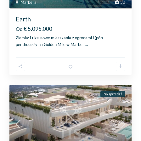
Marbella
30
Earth
€ 5.095.000
Od
Ziemia: Luksusowe mieszkania z ogrodami i (pół)
penthouse’y na Golden Mile w Marbell
...
Na sprzedaż