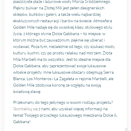
piaszczyste plaże i lazurowe wody Morza Śródziemnego.
Piękny bulwar na Złotej Mili jest pełen designerskich
sklepów, butików i galerii, a także wielu najbardziej
ekskluzywnych restauracji i barów na świecie. Atmosfera
Golden Mile nadaje się do wysokiej klasy, stylowego stylu
życia, z którego słynie Dolce Gabbana – to miejsce, w
którym można być zauważonym, pięknie się ubierać i
wydawać. Poza tym, niezależnie od tego, czy szukasz mody,
kultury, kuchni, czy po prostu relaksu nad morzem, Złota
Mila Marbelli ma to wszystko. Jest to idealne miejsce dla
Dolce Gabbana, aby zaprezentować swoje luksusowe
włoskie projekty. Inne luksusowe obszary obejmują Sierra
Blanca, Los Monteros i La Zagaleta w rejonie Marbelli, ale
Golden Mile zdobywa koronę ze względu na swoją
światową sławę.
Przekonany do tego jedynego w swoim rodzaju projektu?
Skontaktuj się
z nami, aby uzyskać więcej informacji na
temat Twojego przyszłego luksusowego mieszkania Dolce &
Gabbana!