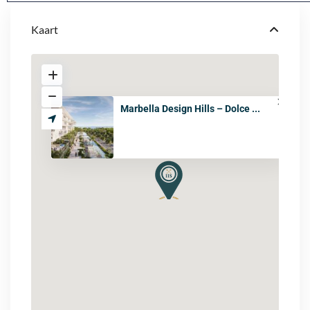
o
m
Kaart
+
4
4
Marbella Design Hills – Dolce ...