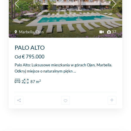
Marbella
,
Ojen
37
PALO ALTO
€ 795.000
Od
Palo Alto: Luksusowe mieszkania w górach Ojen, Marbella.
Odkryj miejsce o naturalnym piękn
...
2
2
87 m