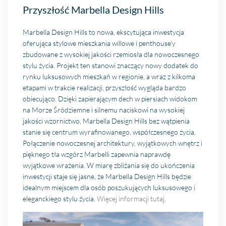
Przyszłość Marbella Design Hills
Marbella Design Hills to nowa, ekscytująca inwestycja
oferująca stylowe mieszkania willowe i penthouse’y
zbudowane z wysokiej jakości rzemiosła dla nowoczesnego
stylu życia. Projekt ten stanowi znaczący nowy dodatek do
rynku luksusowych mieszkań w regionie, a wraz z kilkoma
etapami w trakcie realizacji, przyszłość wygląda bardzo
obiecująco. Dzięki zapierającym dech w piersiach widokom
na Morze Śródziemne i silnemu naciskowi na wysokiej
jakości wzornictwo, Marbella Design Hills bez wątpienia
stanie się centrum wyrafinowanego, współczesnego życia.
Połączenie nowoczesnej architektury, wyjątkowych wnętrz i
pięknego tła wzgórz Marbelli zapewnia naprawdę
wyjątkowe wrażenia. W miarę zbliżania się do ukończenia
inwestycji staje się jasne, że Marbella Design Hills będzie
idealnym miejscem dla osób poszukujących luksusowego i
eleganckiego stylu życia.
Więcej informacji tutaj
.