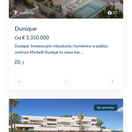
Marbella
27
Dunique
€ 3.350.000
Od
Dunique: Innowacyjne mieszkania i kamienice w pobliżu
centrum Marbelli Dunique to nowa inw
...
3
Na sprzedaż