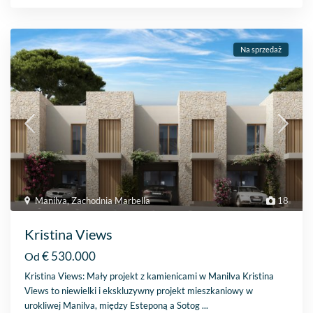
Na sprzedaż
Manilva
,
Zachodnia Marbella
18
Kristina Views
€ 530.000
Od
Kristina Views: Mały projekt z kamienicami w Manilva Kristina
Views to niewielki i ekskluzywny projekt mieszkaniowy w
urokliwej Manilva, między Esteponą a Sotog
...