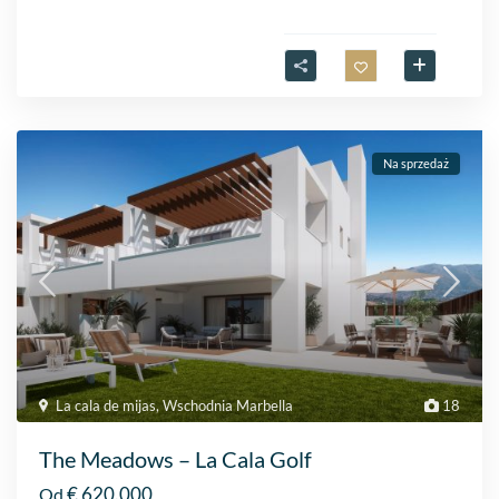
Na sprzedaż
La cala de mijas
,
Wschodnia Marbella
18
The Meadows – La Cala Golf
€ 620.000
Od