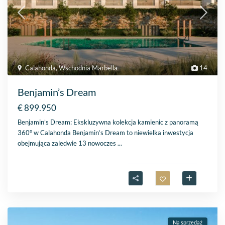
Calahonda
,
Wschodnia Marbella
14
Benjamin’s Dream
€ 899.950
Benjamin’s Dream: Ekskluzywna kolekcja kamienic z panoramą
360° w Calahonda Benjamin’s Dream to niewielka inwestycja
obejmująca zaledwie 13 nowoczes
...
Na sprzedaż