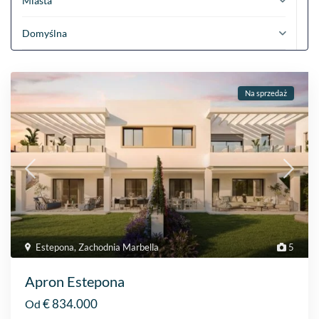
Miasta
Domyślna
Na sprzedaż
Estepona
,
Zachodnia Marbella
5
Apron Estepona
€ 834.000
Od