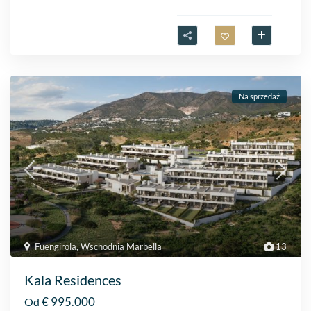
Na sprzedaż
Fuengirola
,
Wschodnia Marbella
13
Kala Residences
€ 995.000
Od