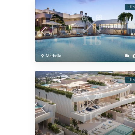
Till 
Marbella
Till 