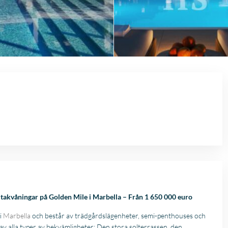
 takvåningar på Golden Mile i Marbella – Från 1 650 000 euro
i
Marbella
och består av trädgårdslägenheter, semi-penthouses och
av alla typer av bekvämligheter: Den stora solterrassen, den