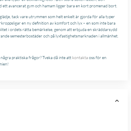
 ett avancerat gym och hamam ligger bara en kort promenad bort.
 glädje, tack vare utrymmen som helt enkelt är gjorda för alla typer
kroppsligar en ny definition av komfort och lyx – en som inte bara
alitet i ordets rätta bemärkelse, genom att erbjuda en skräddarsydd
arande semesterbostäder och på lyxfastighetsmarknaden i allmänhet.
 några praktiska frågor? Tveka då inte att
kontakta
oss för en
anien!