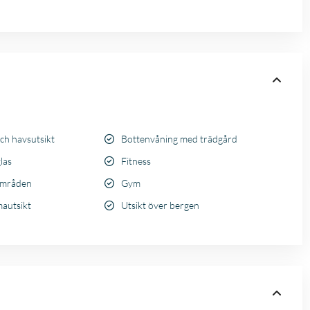
ch havsutsikt
Bottenvåning med trädgård
las
Fitness
områden
Gym
autsikt
Utsikt över bergen