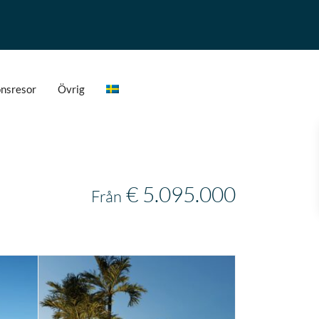
onsresor
Övrig
€ 5.095.000
Från