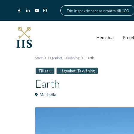
Din inspektionsresa ersätts till 100
Hemsida
Proje
Start
Lägenhet
,
Takvåning
Earth
,
Till salu
Lägenhet
Takvåning
Earth
Marbella