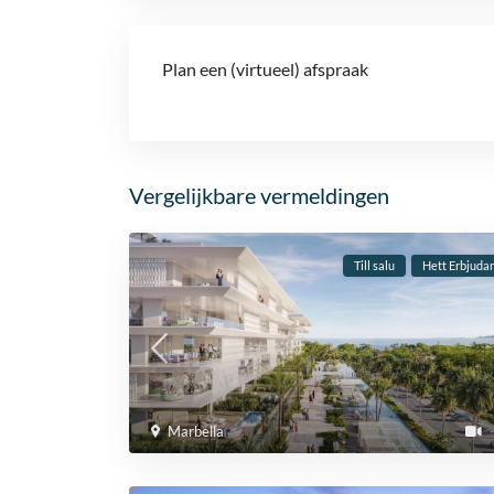
Plan een (virtueel) afspraak
Vergelijkbare vermeldingen
Till salu
Hett Erbjuda
Marbella