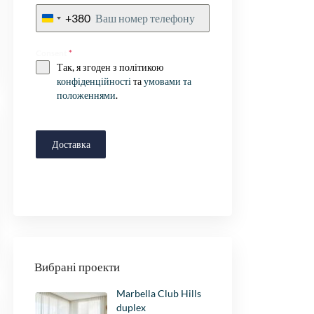
+380
Ukraine
+380
Consent
*
Так, я згоден з політикою
конфіденційності
та
умовами та
положеннями
.
Доставка
Вибрані проекти
Marbella Club Hills
duplex