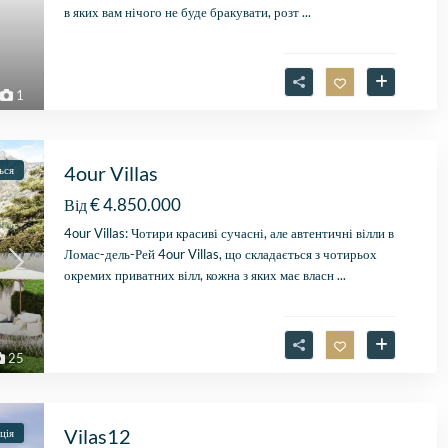
в яких вам нічого не буде бракувати, розт
...
1
4our Villas
ься
€ 4.850.000
Від
4our Villas: Чотири красиві сучасні, але автентичні вілли в
Ломас-дель-Рей 4our Villas, що складається з чотирьох
окремих приватних вілл, кожна з яких має власн
...
25
Vilas12
ція