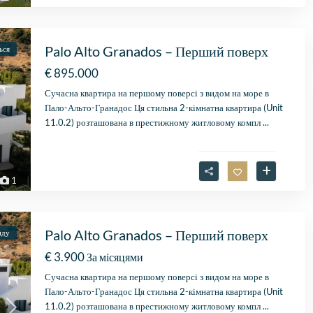
2026
vastgoedmakelaar, heb
mijn droomhuis gevond
Zelfs toen ik niet in Spa
Palo Alto Granados – Перший поверх
ься
was, verliep de
communicatie
€ 895.000
probleemloos. Alles ver
Сучасна квартира на першому поверсі з видом на море в
perfect, alleen maar lof
Пало-Альто-Гранадос Ця стильна 2-кімнатна квартира (Unit
11.0.2) розташована в престижному житловому компл
...
1
Palo Alto Granados – Перший поверх
нду
€ 3.900
За місяцями
Сучасна квартира на першому поверсі з видом на море в
Пало-Альто-Гранадос Ця стильна 2-кімнатна квартира (Unit
11.0.2) розташована в престижному житловому компл
...