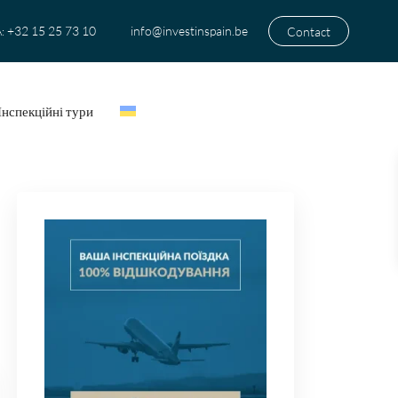
+32 15 25 73 10
info@investinspain.be
Contact
:
Інспекційні тури