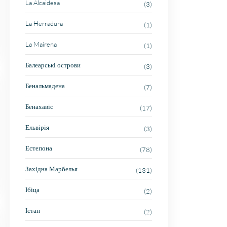
La Alcaidesa
(3)
La Herradura
(1)
La Mairena
(1)
Балеарські острови
(3)
Бенальмадена
(7)
Бенахавіс
(17)
Ельвірія
(3)
Естепона
(78)
Західна Марбелья
(131)
Ібіца
(2)
Істан
(2)