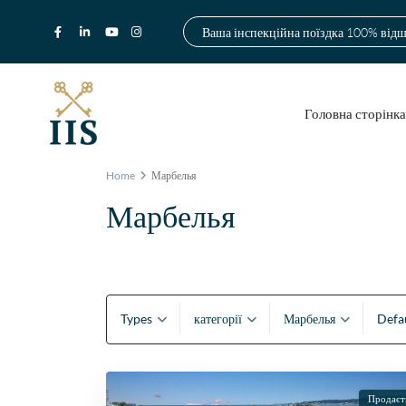
Ваша інспекційна поїздка 100% від
Головна сторінк
Home
Марбелья
Марбелья
Types
категорії
Марбелья
Defa
Продаєт