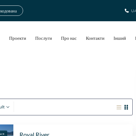
шкодована
UA
а
Проекти
Послуги
Про нас
Контакти
Інший
ult
Royal River
ься