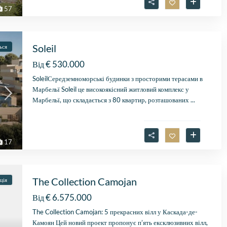
57
Soleil
ься
€ 530.000
Від
SoleilСередземноморські будинки з просторими терасами в
Марбельї Soleil це високоякісний житловий комплекс у
Марбельї, що складається з 80 квартир, розташованих
...
17
The Collection Camojan
ція
€ 6.575.000
Від
The Collection Camojan: 5 прекрасних вілл у Каскада-де-
Камоян Цей новий проект пропонує п’ять ексклюзивних вілл,