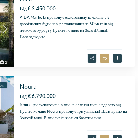
€ 3.450.000
Від
AÍDA Marbella пропонує ексклюзивну колекцію з 8
дворівневих будинків, розташованих за 50 метрів від
пляжного курорту Пуенте Романо на Золотій милі.
Насолоджуйте
...
2
Noura
ься
€ 6.790.000
Від
NouraТри ексклюзивні вілли на Золотій милі, недалеко від
Пуенте Романо Noura пропонує три унікальні вілли прямо на
Золотій милі. Вілли вирізняються багатим вико
...