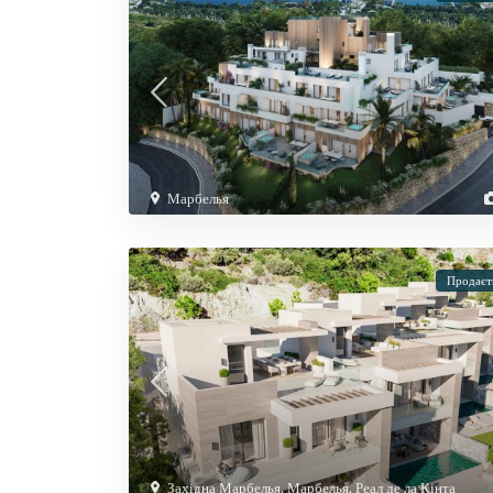
Марбелья
Продаєт
Західна Марбелья
,
Марбелья
,
Реал де ла Кінта