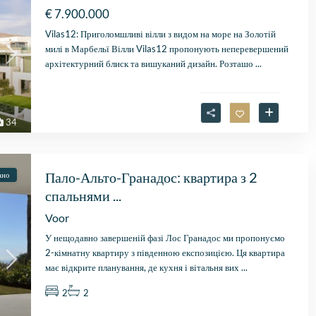
€ 7.900.000
Vilas12: Приголомшливі вілли з видом на море на Золотій
милі в Марбельї Вілли Vilas12 пропонують неперевершений
архітектурний блиск та вишуканий дизайн. Розташо
...
34
Пало-Альто-Гранадос: квартира з 2
ано
спальнями ...
Voor
У нещодавно завершеній фазі Лос Гранадос ми пропонуємо
2-кімнатну квартиру з південною експозицією. Ця квартира
має відкрите планування, де кухня і вітальня вих
...
2
2