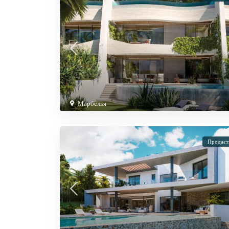
Марбелья
Продаєт