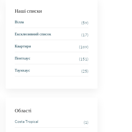
Наші списки
Вілла
(59)
Ексклюзивний список
(17)
Квартири
(189)
Пентхаус
(151)
Таунхаус
(25)
Області
Costa Tropical
(1)