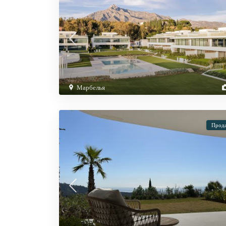
Марбелья
Прод