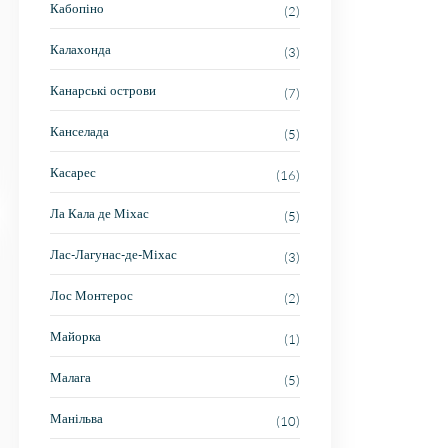
Кабопіно
(2)
Калахонда
(3)
Канарські острови
(7)
Канселада
(5)
Касарес
(16)
Ла Кала де Міхас
(5)
Лас-Лагунас-де-Міхас
(3)
Лос Монтерос
(2)
Майорка
(1)
Малага
(5)
Манільва
(10)