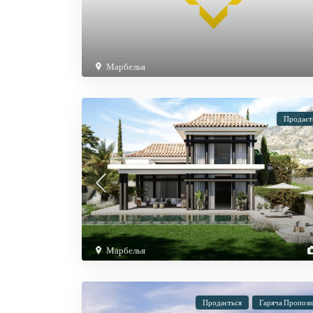
Марбелья
Продаєт
Марбелья
Продається
Гаряча Пропози