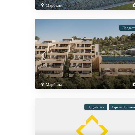
Марбелья
Продаєт
Марбелья
Продається
Гаряча Пропози