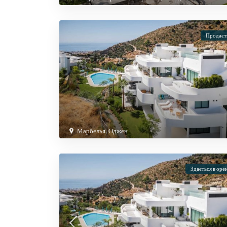
Продаєт
Марбелья
,
Оджен
Здається в оре