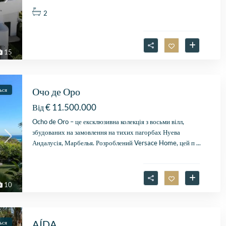
2
15
Очо де Оро
ься
€ 11.500.000
Від
Ocho de Oro – це ексклюзивна колекція з восьми вілл,
збудованих на замовлення на тихих пагорбах Нуева
Андалусія, Марбелья. Розроблений Versace Home, цей п
...
10
AÍDA
ься