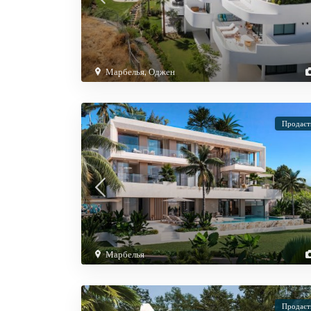
Марбелья
,
Оджен
Продаєт
Марбелья
Продаєт