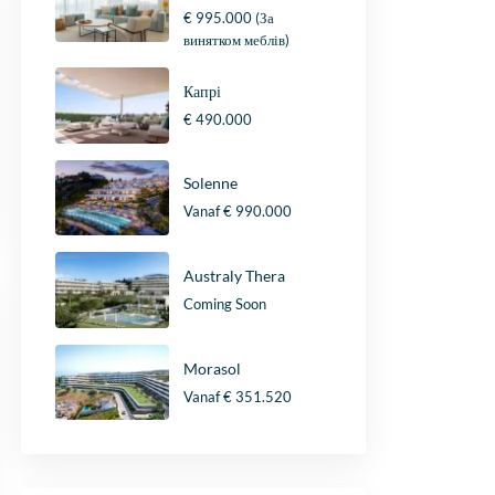
€ 995.000
(За
винятком меблів)
Капрі
€ 490.000
Solenne
Vanaf
€ 990.000
Australy Thera
Coming Soon
Morasol
Vanaf
€ 351.520