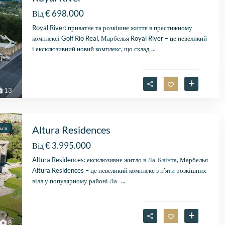
€ 698.000
Від
Royal River: приватне та розкішне життя в престижному
комплексі Golf Río Real, Марбелья Royal River – це невеликий
і ексклюзивний новий комплекс, що склад
...
13
Altura Residences
ься
€ 3.995.000
Від
Fantastische service e
begeleiding
Altura Residences: ексклюзивне житло в Ла-Квінта, Марбелья
Zeer goede service en
Altura Residences – це невеликий комплекс з п’яти розкішних
uitstekende samenwerk
вілл у популярному районі Ла-
...
Er werd echt de tijd
Lees verder
genomen om mijn wen
Fien
in kaart te brengen. Dan
28 April
Stijn, mijn
8