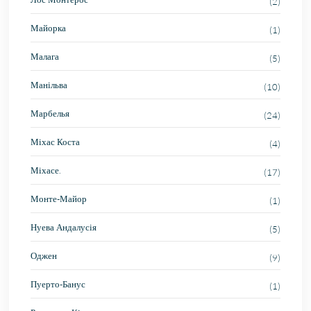
(2)
Майорка
(1)
Малага
(5)
Манільва
(10)
Марбелья
(24)
Міхас Коста
(4)
Міхасе.
(17)
Монте-Майор
(1)
Нуева Андалусія
(5)
Оджен
(9)
Пуерто-Банус
(1)