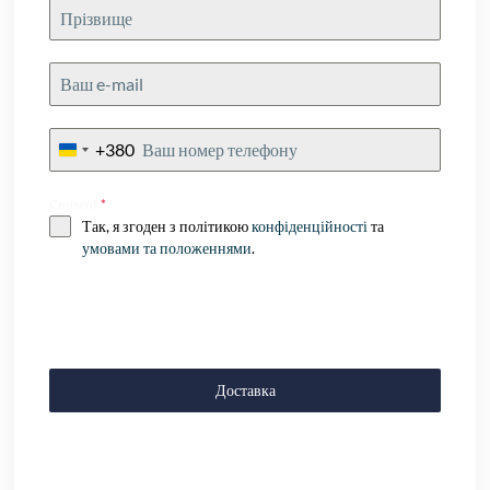
+380
Ukraine
+380
Consent
*
Так, я згоден з політикою
конфіденційності
та
умовами та положеннями
.
Доставка