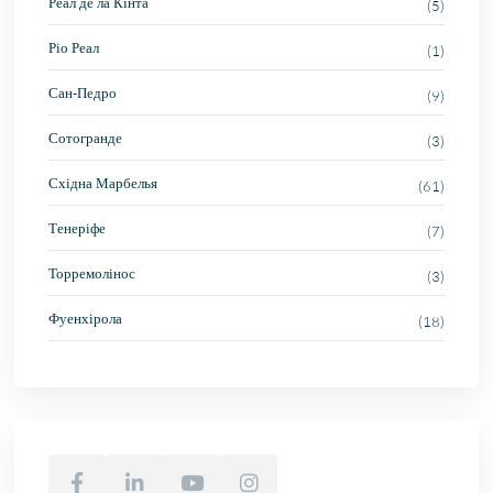
Реал де ла Кінта
(5)
Ріо Реал
(1)
Сан-Педро
(9)
Сотогранде
(3)
Східна Марбелья
(61)
Тенеріфе
(7)
Торремолінос
(3)
Фуенхірола
(18)