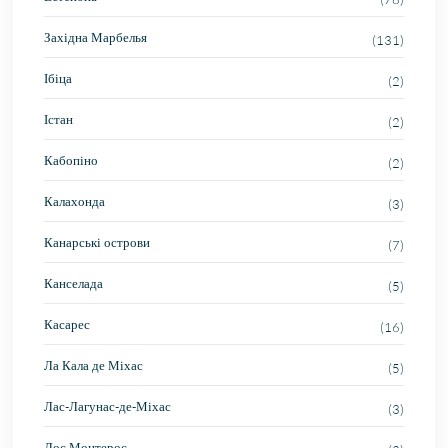
Західна Марбелья
(131)
Ібіца
(2)
Істан
(2)
Кабопіно
(2)
Калахонда
(3)
Канарські острови
(7)
Канселада
(5)
Касарес
(16)
Ла Кала де Міхас
(5)
Лас-Лагунас-де-Міхас
(3)
Лос Монтерос