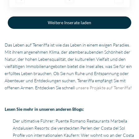
Weitere Inserate laden
Das Leben auf Teneriffa ist wie das Leben in einem ewigen Paradies.
Mit ihrem angenehmen Klima, der atemberaubenden Schönheit der
Natur, der hohen Lebensqualität, der kulturellen Vielfalt und den
vielfältigen Immobilienangeboten bietet die Insel alles, was Sie für ein
erfülltes Leben brauchen. Ob Sie nun Ruhe und Entspannung oder
Abenteuer und Entdeckungen suchen, Teneriffa empfängt Sie mit
offenen Armen. Entdecken Sie schnell
unsere Projekte auf Teneriffa
!
Lesen Sie mehr in unseren anderen Blogs:
Der ultimative Führer: Puente Romano Restaurants Marbella
Andalusien Resorts: die versteckten Perlen der Costa del Sol
Profile von internationalen Käufern: Wer wohnt wo an der Costa