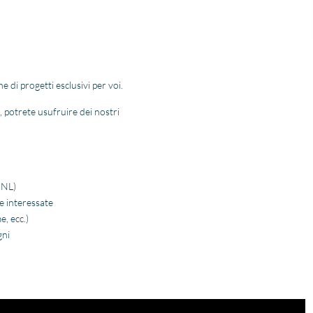
di progetti esclusivi per voi.
, potrete usufruire dei nostri
 NL)
e interessate
e, ecc.)
gni