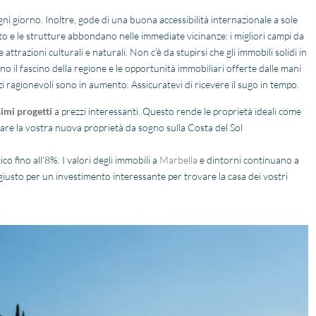
ni giorno. Inoltre, gode di una buona accessibilità internazionale a sole
nto e le strutture abbondano nelle immediate vicinanze: i migliori campi da
e attrazioni culturali e naturali. Non c’è da stupirsi che gli immobili solidi in
il fascino della regione e le opportunità immobiliari offerte dalle mani
Fantastische service en
TOP BEDRIJF ISS
begeleiding
Wij hebben in Estepona
ezzi ragionevoli sono in aumento. Assicuratevi di ricevere il sugo in tempo.
Zeer goede service en
een nieuwbouw
simi progetti
a prezzi interessanti. Questo rende le proprietà ideali come
uitstekende samenwerking.
appartement gekocht
tare la vostra nuova proprietà da sogno sulla Costa del Sol
Er werd echt de tijd
zijn geholpen door Jas
Lees verder
Lees verder
genomen om mijn wensen
en makelaar Stijn vd Ke
Fien
Rene
in kaart te brengen. Dankzij
van IIS, zij zijn zeer
co fino all’8%. I valori degli immobili a
Marbella
e dintorni continuano a
28 April
28 April
Stijn, mijn
gedreven en eerlijke
sto per un investimento interessante per trovare la casa dei vostri
2026
2026
vastgoedmakelaar, heb ik
adviseurs, wij hadden 
mijn droomhuis gevonden.
hen meteen de klik, en h
Zelfs toen ik niet in Spanje
heeft alle vertrouwen 
was, verliep de
dan waar gemaakt. Na
communicatie
aankoop het hele proc
probleemloos. Alles verliep
samen met Niels
perfect, alleen maar lof!
doorlopen, en ook hij h
super werk verricht voo
ons. Ik kan IIS aan iede