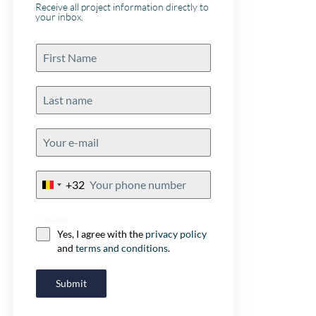
 als
Receive all project information directly to
your inbox.
+32
Belgium
+32
Consent
Yes, I agree with the
privacy policy
and
terms and conditions
.
Submit