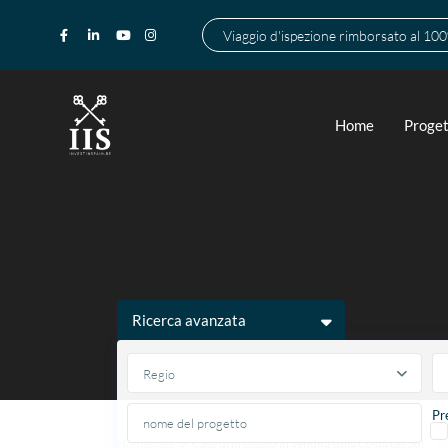
Viaggio d'ispezione rimborsato al 10
Home
Proget
Ricerca avanzata
Regio
Pr
Homepage
Case di prestigio in vendita sulla Costa del Sol