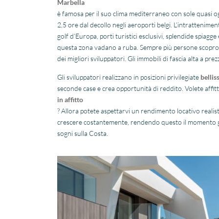
Marbella
è famosa per il suo clima mediterraneo con sole quasi og
2,5 ore dal decollo negli aeroporti belgi. L’intrattenime
golf d’Europa, porti turistici esclusivi, splendide spiagge 
questa zona vadano a ruba. Sempre più persone scoprono 
dei migliori sviluppatori. Gli immobili di fascia alta a pr
Gli sviluppatori realizzano in posizioni privilegiate
bellis
seconde case e crea opportunità di reddito. Volete affit
in affitto
? Allora potete aspettarvi un rendimento locativo realisti
crescere costantemente, rendendo questo il momento giu
sogni sulla Costa.