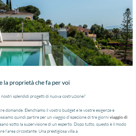
adviseren, dit is zoals je
klant behandeld wilt
worden.
e la proprietà che fa per voi
i nostri splendidi progetti di nuova costruzione?
stre domande. Elenchiamo il vostro budget e le vostre esigenze e
ossiamo quindi partire per un viaggio d’ispezione di tre giorni
viaggio di
essano sotto la supervisione di un esperto. Dopo tutto, questo è il modo
e l’area circostante. Una prestigiosa villa a