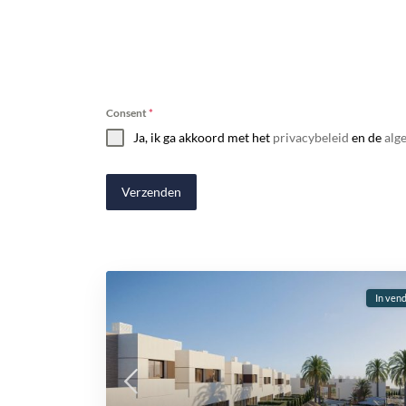
Consent
*
Ja, ik ga akkoord met het
privacybeleid
en de
alg
Verzenden
In vend