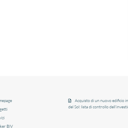
mepage
Acquisto di un nuovo edificio i
del Sol: lista di controllo dell’inves
getti
izi
ker BIV