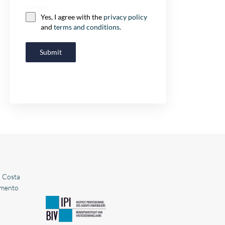
Consent
Yes, I agree with the
privacy policy
and
terms and conditions
.
Submit
n Costa
timento