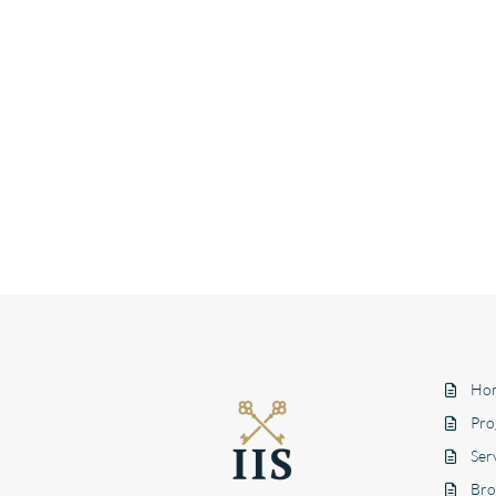
Ho
Pro
Serv
Bro