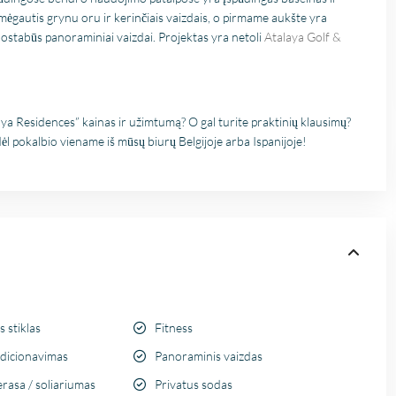
Fien
in kaart te brengen. Dan
 mėgautis grynu oru ir kerinčiais vaizdais, o pirmame aukšte yra
28 April
Stijn, mijn
2026
nuostabūs panoraminiai vaizdai. Projektas yra netoli
Atalaya Golf &
vastgoedmakelaar, heb
mijn droomhuis gevond
Zelfs toen ik niet in Spa
was, verliep de
communicatie
a Residences” kainas ir užimtumą? O gal turite praktinių klausimų?
probleemloos. Alles ver
ėl pokalbio viename iš mūsų biurų Belgijoje arba Ispanijoje!
perfect, alleen maar lof
 stiklas
Fitness
dicionavimas
Panoraminis vaizdas
​terasa / soliariumas
Privatus sodas