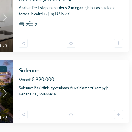
Azahar De Estepona: erdvus 2 miegamųjų butas su didele
terasa ir vaizdu į jūrą Iš šio visi
...
2
2
20
Solenne
ama
€ 990.000
Vanaf
Solenne: išskirtinis gyvenimas Auksiniame trikampyje,
Benahavis „Solenne” R
...
20