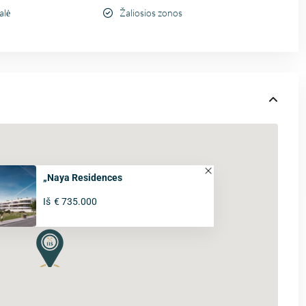
alė
Žaliosios zonos
„Naya Residences
Iš
€ 735.000