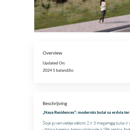
Overview
Updated On:
2024 5 balandžio
Beschrijving
„Naya Residences”: modernūs butai su erdvia ter
Šioje gyvenvietėje siūlomi 2 ir 3 miegamųjų butai
uždarą baseiną, treniruoklių salę ir SPA centrą. Į