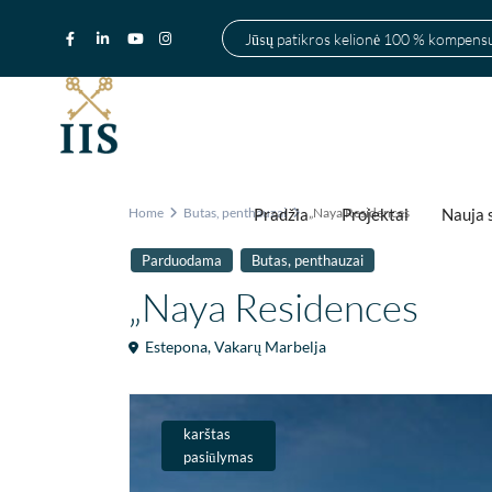
Jūsų patikros kelionė 100 % kompen
Pradžia
Projektai
Nauja 
Home
Butas
,
penthauzai
„Naya Residences
,
Parduodama
Butas
penthauzai
„Naya Residences
Estepona
,
Vakarų Marbelja
karštas
pasiūlymas