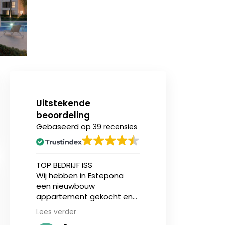
Uitstekende
beoordeling
Gebaseerd op
39 recensies
n
TOP BEDRIJF ISS
Ik heb onlangs (v
Wij hebben in Estepona
eerst) een nieu
een nieuwbouw
appartement aa
ing.
appartement gekocht en
bij Invest in Spain
zijn geholpen door Jasper
en ben over zowe
Lees verder
Lees verder
sen
en makelaar Stijn vd Kelen
service als de