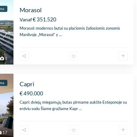
Morasol
ama
€ 351.520
Vanaf
Morasol: modernūs butai su plačiomis žaliosiomis zonomis
Manilvoje „Morasol” y
...
8
Capri
ama
€ 490.000
Capri: dviejų miegamųjų butas pirmame aukšte Esteponoje su
erdviu sodu Šiame gražiame Kapr
...
17