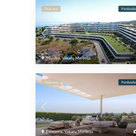
Featured
Parduod
Manilva
,
Vakarų Marbelja
Featured
Parduod
Estepona
,
Vakarų Marbelja