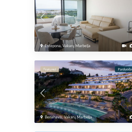
Estepona
,
Vakarų Marbelja
Featured
Parduod
Benahavis
,
Vakarų Marbelja