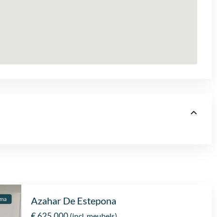
Azahar De Estepona
ama
€ 625.000
(incl. meubels)