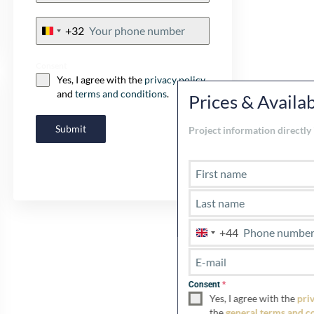
+32
Belgium
+32
Consent
Cl
Yes, I agree with the
privacy policy
th
and
terms and conditions
.
Prices & Availability
mo
Submit
Project information directly in your inbox!
+44
U
n
i
t
Consent
*
e
Yes, I agree with the
privacypolicy
and
d
the
general terms and conditions
.