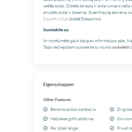
vešlūs sodai. Didelės terasos ir soliariumas kviečia
privatūs sodai ir baseinai. Iš penthauzų atsiveria 
Country Club
(didelė Esteponos).
Susisiekite su:
Ar norėtumėte gauti daugiau informacijos apie „Nay
Tada nedvejodami susisiekite su mumis
susisiekti
d
Eigenschappen
Other Features
Bendras poilsio kambarys
Dvigubas
Netoliese golfo aikštynai
Oro kon
Per dideli langai
Privati ​