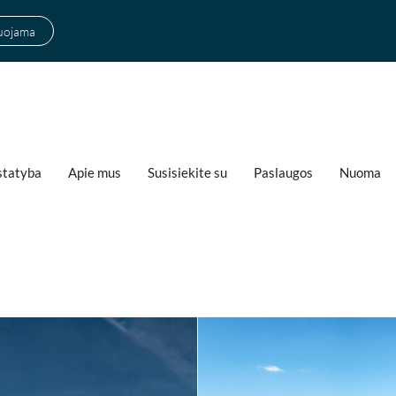
suojama
statyba
Apie mus
Susisiekite su
Paslaugos
Nuoma