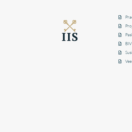
Pra
Pro
Pas
BIV
Susi
Vee