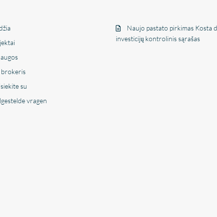
džia
Naujo pastato pirkimas Kosta de
investicijų kontrolinis sąrašas
jektai
laugos
 brokeris
siekite su
lgestelde vragen