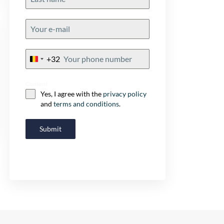
+32
Belgium
+32
Consent
Yes, I agree with the
privacy policy
and
terms and conditions
.
Submit