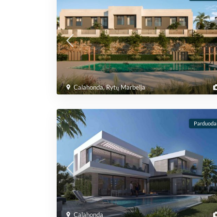
Calahonda
,
Rytų Marbelja
Parduod
Calahonda