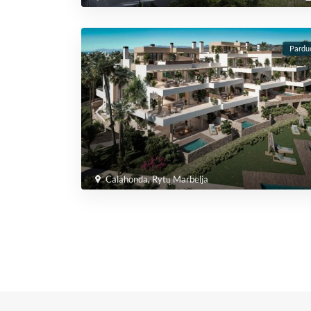
Pardu
Calahonda
,
Rytų Marbelja