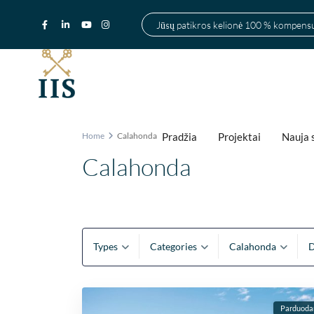
Jūsų patikros kelionė 100 % kompen
Pradžia
Projektai
Nauja 
Home
Calahonda
Calahonda
Types
Categories
Calahonda
D
Parduod