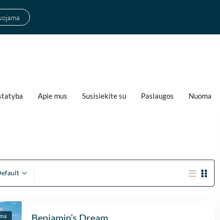
suojama
statyba
Apie mus
Susisiekite su
Paslaugos
Nuoma
efault
Fantastische se
begeleiding
Benjamin’s Dream
ama
Zeer goede ser