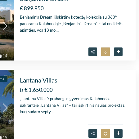
uitstekende sa
€ 899.950
Er werd echt de 
Lees verder
Benjamin’s Dream: išskirtinė kotedžų kolekcija su 360°
genomen om m
panorama Kalahondoje „Benjamin’s Dream” – tai nedidelės
Fien
in kaart te bren
28 April
apimties, vos 13 mo
...
Stijn, mijn
2026
vastgoedmakela
mijn droomhuis
Zelfs toen ik ni
14
was, verliep de
communicatie
probleemloos. A
perfect, alleen 
Lantana Villas
ama
€ 1.650.000
Iš
„Lantana Villas”: prabangus gyvenimas Kalahondos
pakrantėje „Lantana Villas” – tai išskirtinis naujas projektas,
kurį sudaro septy
...
19