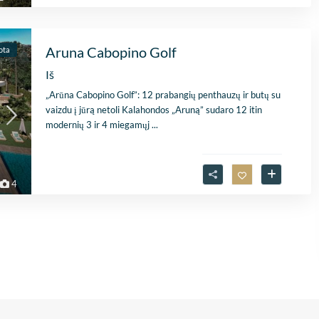
Aruna Cabopino Golf
ota
Iš
„Arūna Cabopino Golf”: 12 prabangių penthauzų ir butų su
vaizdu į jūrą netoli Kalahondos „Aruną” sudaro 12 itin
modernių 3 ir 4 miegamųj
...
4