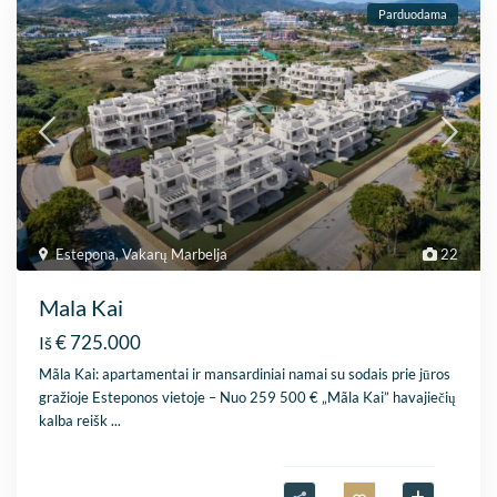
Parduodama
Estepona
,
Vakarų Marbelja
22
Mala Kai
€ 725.000
Iš
Mãla Kai: apartamentai ir mansardiniai namai su sodais prie jūros
gražioje Esteponos vietoje – Nuo 259 500 € „Mãla Kai” havajiečių
kalba reišk
...