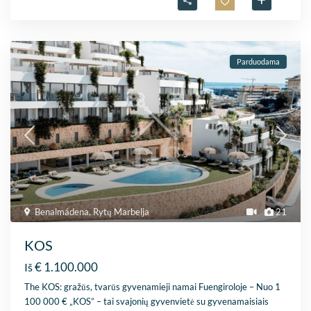
Parduodama
Benalmádena
,
Rytų Marbelja
21
KOS
€ 1.100.000
Iš
The KOS: gražūs, tvarūs gyvenamieji namai Fuengiroloje – Nuo 1
100 000 € „KOS” – tai svajonių gyvenvietė su gyvenamaisiais