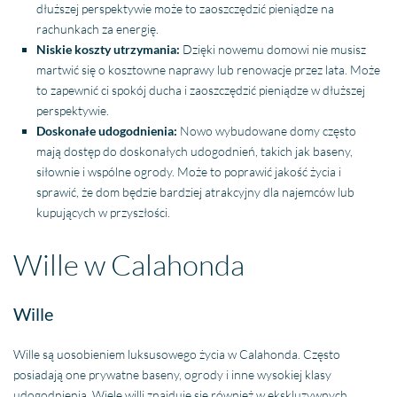
dłuższej perspektywie może to zaoszczędzić pieniądze na
rachunkach za energię.
Niskie koszty utrzymania:
Dzięki nowemu domowi nie musisz
martwić się o kosztowne naprawy lub renowacje przez lata. Może
to zapewnić ci spokój ducha i zaoszczędzić pieniądze w dłuższej
perspektywie.
Doskonałe udogodnienia:
Nowo wybudowane domy często
mają dostęp do doskonałych udogodnień, takich jak baseny,
siłownie i wspólne ogrody. Może to poprawić jakość życia i
sprawić, że dom będzie bardziej atrakcyjny dla najemców lub
kupujących w przyszłości.
Wille w Calahonda
Wille
Wille są uosobieniem luksusowego życia w Calahonda. Często
posiadają one prywatne baseny, ogrody i inne wysokiej klasy
udogodnienia. Wiele willi znajduje się również w ekskluzywnych