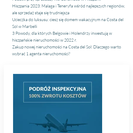
Hiszpania 2023: Malaga i Teneryfa wśród najlepszych regionów,
ale sprzedaż staje się trudniejsza
Ucieczka do luksusu: ciesz się domem wakacyjnym na Costa del
Sol w Marbelli
3 Powody, dla których Belgowie i Holendrzy inwestują w
hiszpańskie nieruchomości w 2022 r.
Zakup nowej nieruchomości na Costa del Sol: Dlaczego warto
wybrać 1 agenta nieruchomości?