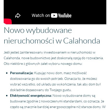
Nowo wybudowane
nieruchomości w Calahonda
Jeśli jesteś zainteresowany inwestowaniem w nieruchomości w
Calahonda, nowe budownictwo jest doskonałą opcją do rozważenia.
Oto niektóre z głównych zalet wyboru nowego domu:
Personalizacja:
Kupując nowy dom, masz możliwość
dostosowania go do swoich potrzeb. Oznacza to, że możesz
wybrać wszystko, od układu po wykończenia, tak aby dom był
dokładnie dopasowany do Twojego gustu.
Efektywność energetyczna:
Nowo wybudowane domy są
budowane zgodnie z nowoczesnymi standardami, co oznacza, że
często są znacznie bardziej energooszczędne niż starsze domy. W