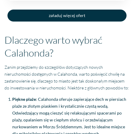
załaduj więcej ofert
Dlaczego warto wybrać
Calahonda?
Zanim przejdziemy do szczegółów dotyczących nowych
nieruchomości dostępnych w Calahonda, warto poświęcić chwilę na
zastanowienie się, dlaczego to miasto jest tak doskonałym miejscem
do inwestowania w nieruchomości. Niektóre z głównych powodów to:
Piękne plaże
: Calahonda oferuje zapierające dech w piersiach
plaże ze złotym piaskiem i krystalicznie czystą wodą.
Odwiedzający mogą cieszyć się relaksującymi spacerami po
plaży, opalaniem się w ciepłym słońcu i orzeźwiającym
nurkowaniem w Morzu Śródziemnym. Jest to idealne miejsce
dla miłośników plażowania i sportów wodnych.