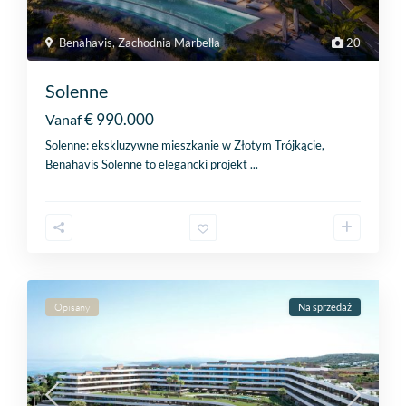
Benahavis
,
Zachodnia Marbella
20
Solenne
€ 990.000
Vanaf
Solenne: ekskluzywne mieszkanie w Złotym Trójkącie,
Benahavís Solenne to elegancki projekt
...
Opisany
Na sprzedaż