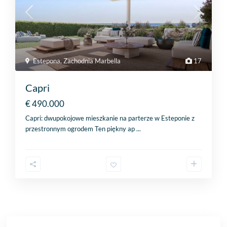
Estepona
,
Zachodnia Marbella
17
Capri
€ 490.000
Capri: dwupokojowe mieszkanie na parterze w Esteponie z
przestronnym ogrodem Ten piękny ap
...