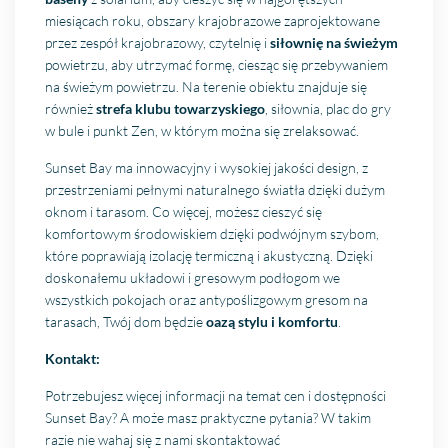
miesiącach roku, obszary krajobrazowe zaprojektowane
przez zespół krajobrazowy, czytelnię i
siłownię na świeżym
powietrzu, aby utrzymać formę, ciesząc się przebywaniem
na świeżym powietrzu. Na terenie obiektu znajduje się
również
strefa klubu towarzyskiego
, siłownia, plac do gry
w bule i punkt Zen, w którym można się zrelaksować.
Sunset Bay ma innowacyjny i wysokiej jakości design, z
przestrzeniami pełnymi naturalnego światła dzięki dużym
oknom i tarasom. Co więcej, możesz cieszyć się
komfortowym środowiskiem dzięki podwójnym szybom,
które poprawiają izolację termiczną i akustyczną. Dzięki
doskonałemu układowi i gresowym podłogom we
wszystkich pokojach oraz antypoślizgowym gresom na
tarasach, Twój dom będzie
oazą stylu i komfortu
.
Kontakt:
Potrzebujesz więcej informacji na temat cen i dostępności
Sunset Bay? A może masz praktyczne pytania? W takim
razie nie wahaj się z nami skontaktować