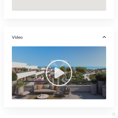
Video
Cl