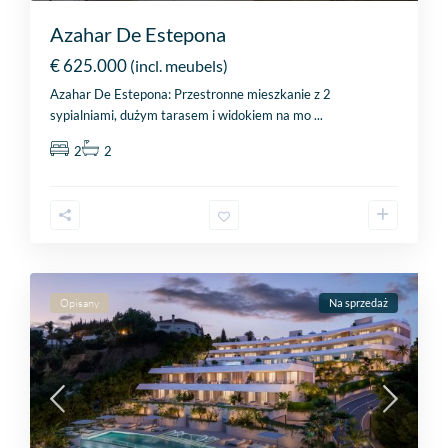
m
Azahar De Estepona
+
4
€ 625.000
(incl. meubels)
4
Azahar De Estepona: Przestronne mieszkanie z 2
sypialniami, dużym tarasem i widokiem na mo
...
2
2
Opisany
Na sprzedaż