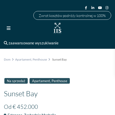
Zwrot kosztów podróży kontrolnej w 100%
zaawansowane wyszukiwanie
Dom
Apartament
,
Penthouse
Sunset Bay
,
Na sprzedaż
Apartament
Penthouse
Sunset Bay
Od
€ 452.000
Estepona
,
Zachodnia Marbella