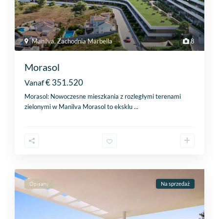
Manilva
,
Zachodnia Marbella
8
Morasol
€ 351.520
Vanaf
Morasol: Nowoczesne mieszkania z rozległymi terenami
zielonymi w Manilva Morasol to eksklu
...
Opisany
Na sprzedaż