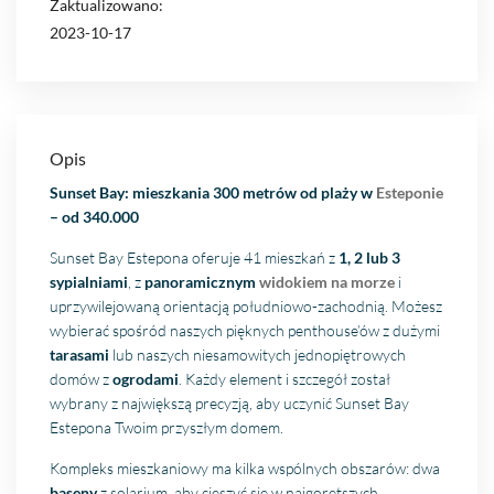
Zaktualizowano:
2023-10-17
Opis
Sunset Bay: mieszkania 300 metrów od plaży w
Esteponie
– od 340.000
Sunset Bay Estepona oferuje 41 mieszkań z
1, 2 lub 3
sypialniami
, z
panoramicznym
widokiem na morze
i
uprzywilejowaną orientacją południowo-zachodnią. Możesz
wybierać spośród naszych pięknych penthouse’ów z dużymi
tarasami
lub naszych niesamowitych jednopiętrowych
domów z
ogrodami
. Każdy element i szczegół został
wybrany z największą precyzją, aby uczynić Sunset Bay
Estepona Twoim przyszłym domem.
Kompleks mieszkaniowy ma kilka wspólnych obszarów: dwa
baseny
z solarium, aby cieszyć się w najgorętszych