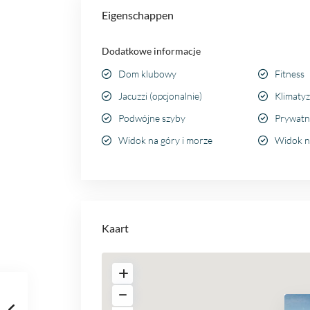
Eigenschappen
Dodatkowe informacje
Dom klubowy
Fitness
Jacuzzi (opcjonalnie)
Klimatyz
Podwójne szyby
Prywatn
Widok na góry i morze
Widok n
Kaart