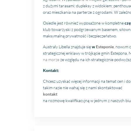
z dużymi tarasami; dupleksy z widokiem; penthous
oraz mieszkania na parterze z ogrodami. W zależno
Osiedle jest również wyposażone w kompletne
czę
klub towarzyski z podgrzewanym basenem, siłownią
maksymalną prywatność i bezpieczeństwo.
Australy Libella znajduje się
w
Esteponie
, nowym c
strategicznej enklawy w trójkącie gmin Estepona, M
na morze
ze względu na ich strategicznie podwyższ
Kontakt:
Chcesz uzyskać więcej informacji na temat cen i d
takim razie nie wahaj się z nami skontaktować
kontakt
na rozmowę kwalifikacyjną w jednym z naszych biur 