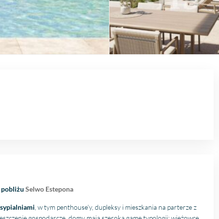
w pobliżu
Selwo Estepona
3 sypialniami
, w tym penthouse’y, dupleksy i mieszkania na parterze z
szczenie gospodarcze, domy mają szeroką gamę typologii: wieżowce