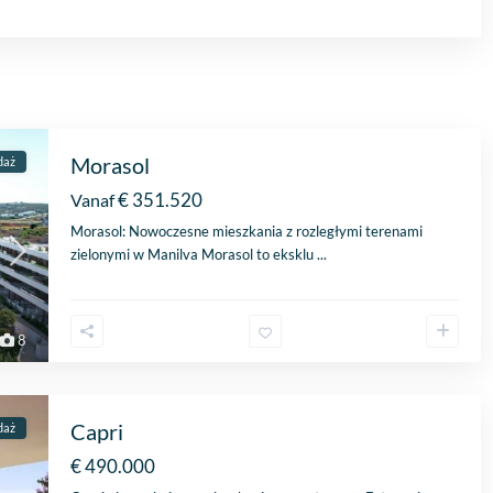
Morasol
daż
€ 351.520
Vanaf
Morasol: Nowoczesne mieszkania z rozległymi terenami
zielonymi w Manilva Morasol to eksklu
...
8
Capri
daż
€ 490.000