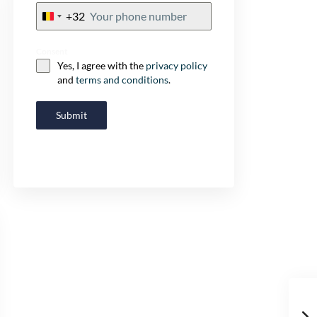
+32
Belgium
+32
Consent
Yes, I agree with the
privacy policy
and
terms and conditions
.
Submit
Prices & Av
Project information
+44
U
n
i
t
Consent
*
e