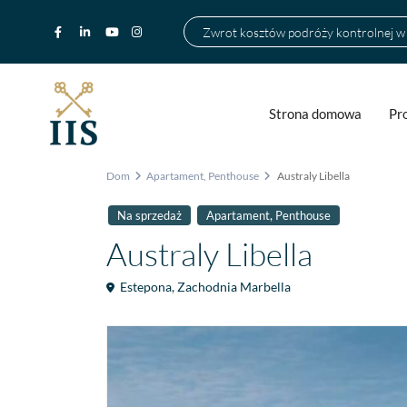
Zwrot kosztów podróży kontrolnej 
Strona domowa
Pr
Dom
Apartament
,
Penthouse
Australy Libella
,
Na sprzedaż
Apartament
Penthouse
Australy Libella
Estepona
,
Zachodnia Marbella