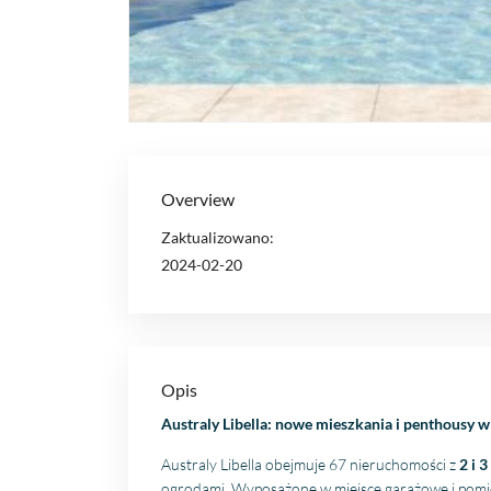
Overview
Zaktualizowano:
2024-02-20
Opis
Australy Libella: nowe mieszkania i penthousy 
Australy Libella obejmuje 67 nieruchomości z
2 i 
ogrodami. Wyposażone w miejsce garażowe i pomie