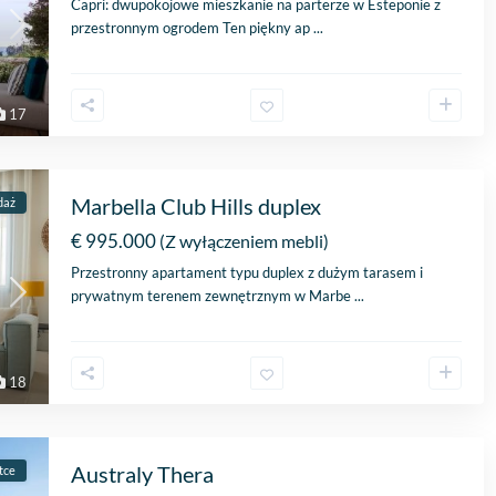
Capri: dwupokojowe mieszkanie na parterze w Esteponie z
przestronnym ogrodem Ten piękny ap
...
17
Marbella Club Hills duplex
daż
€ 995.000
(Z wyłączeniem mebli)
Przestronny apartament typu duplex z dużym tarasem i
prywatnym terenem zewnętrznym w Marbe
...
18
Australy Thera
tce