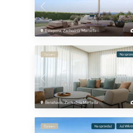
Estepona
,
Zachodnia Marbella
Opisany
Na sprze
Benahavis
,
Zachodnia Marbella
Opisany
Na sprzedaż
Już Wkró