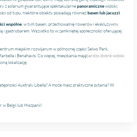
e’y z solarium gwarantujące spektakularne
panoramiczne
widoki;
ści od typu, niektóre obiekty posiadają również
basen lub jacuzzi
.
ści wspólne
, w tym basen, przechowalnię rowerów i ekskluzywny
 i gastrobarem. Wszystko to w zamkniętej społeczności oferującej
entrum miejskim rozwijanym w północnej części Selwo Park,
arbella i Benahavís. Co więcej, mieszkania mają
bardzo dobre widoki
oną lokalizację.
ostępności Australy Libella? A może masz praktyczne pytania? W
w Belgii lub Hiszpanii!