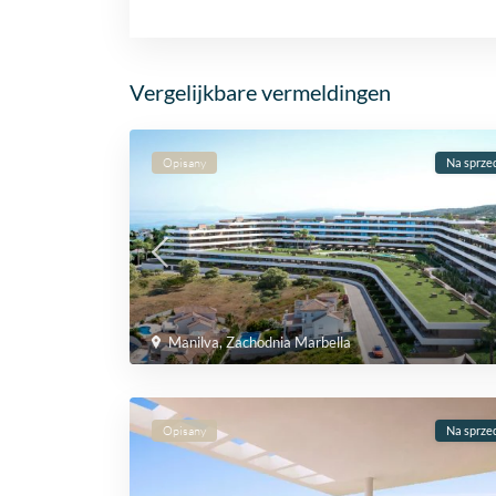
Vergelijkbare vermeldingen
Opisany
Na sprze
Manilva
,
Zachodnia Marbella
Opisany
Na sprze