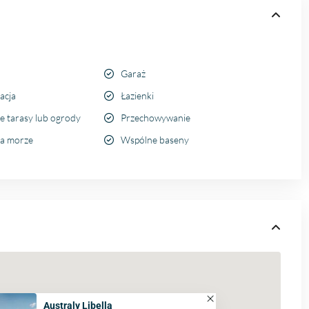
Garaż
acja
Łazienki
e tarasy lub ogrody
Przechowywanie
a morze
Wspólne baseny
Australy Libella