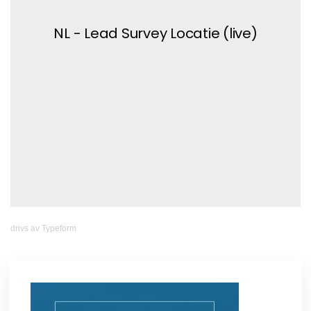
drivs av
Typeform