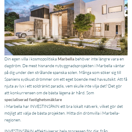
Din egen villa i kosmopolitiska
Marbella
behöver inte längre vara en
dagdröm. De mest hisnande nybyggnadsprojekten i Marbella väntar
på dig under den strålande spanska solen. Många som söker sig till
Spaniens sydkust drömmer om ett eget boende med havsutsikt. Att få
njuta av lyx i ett soldränkt paradis, vem skulle inte vilja det? Det gör
att konkurrensen om de bästa lägena är hård. Som
specialiserad fastighetsmäklare
i Marbella har INVESTINSPAIN ett bra lokalt nätverk, vilket gör det
möjligt att välja de bästa projekten. Hitta din drömvilla i Marbella-
regionen.
INVESTINSPAIN effektiviserar hela processen för dig: från