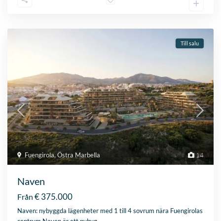
Till salu
Fuengirola
,
Östra Marbella
14
Naven
€ 375.000
Från
Naven: nybyggda lägenheter med 1 till 4 sovrum nära Fuengirolas