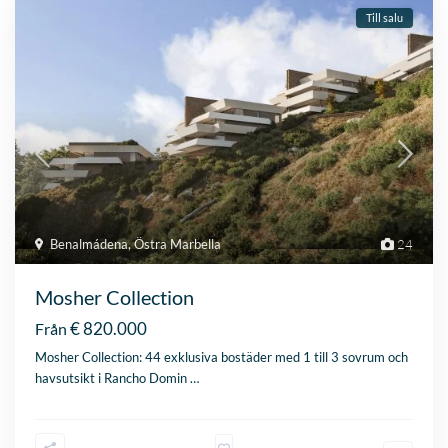
Till salu
Benalmádena
,
Östra Marbella
24
Mosher Collection
€ 820.000
Från
Mosher Collection: 44 exklusiva bostäder med 1 till 3 sovrum och
havsutsikt i Rancho Domin
…