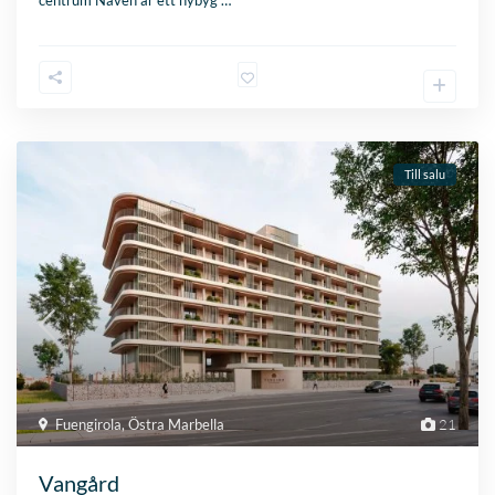
centrum Naven är ett nybyg
…
Till salu
Fuengirola
,
Östra Marbella
21
Vangård