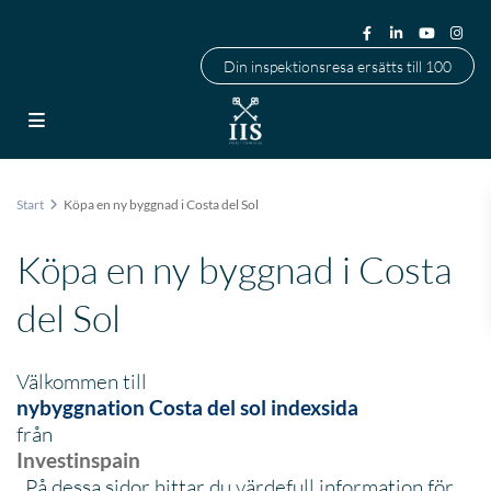
Din inspektionsresa ersätts till 100
Start
Köpa en ny byggnad i Costa del Sol
Köpa en ny byggnad i Costa
del Sol
Välkommen till
nybyggnation Costa del sol indexsida
från
Investinspain
. På dessa sidor hittar du värdefull information för