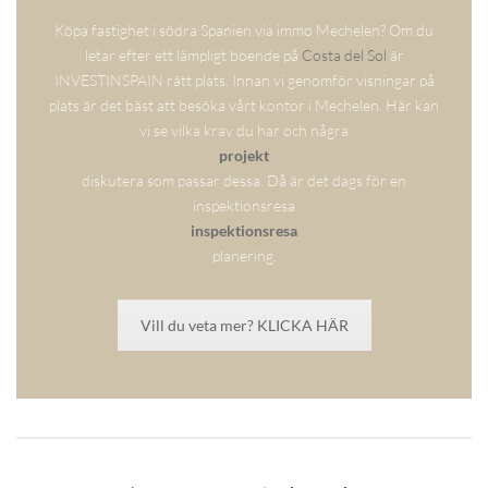
Köpa fastighet i södra Spanien via immo Mechelen? Om du
letar efter ett lämpligt boende på
Costa del Sol
är
INVESTINSPAIN rätt plats. Innan vi genomför visningar på
plats är det bäst att besöka vårt kontor i Mechelen. Här kan
vi se vilka krav du har och några
projekt
diskutera som passar dessa. Då är det dags för en
inspektionsresa
inspektionsresa
planering.
Vill du veta mer? KLICKA HÄR