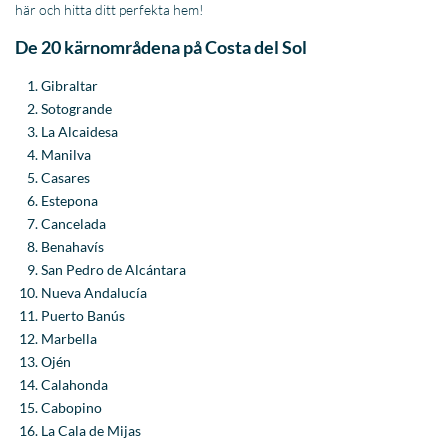
här och hitta ditt perfekta hem!
De 20 kärnområdena på Costa del Sol
Gibraltar
Sotogrande
La Alcaidesa
Manilva
Casares
Estepona
Cancelada
Benahavís
San Pedro de Alcántara
Nueva Andalucía
Puerto Banús
Marbella
Ojén
Calahonda
Cabopino
La Cala de Mijas