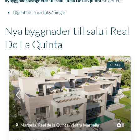
nybyggnadsfastigheter till salu i Real De La Quinta
. Sök efter:
Lägenheter och takvåningar
Nya byggnader till salu i Real
De La Quinta
Till salu
Marbella
,
Real de la Quinta
,
Västra Marbella
8