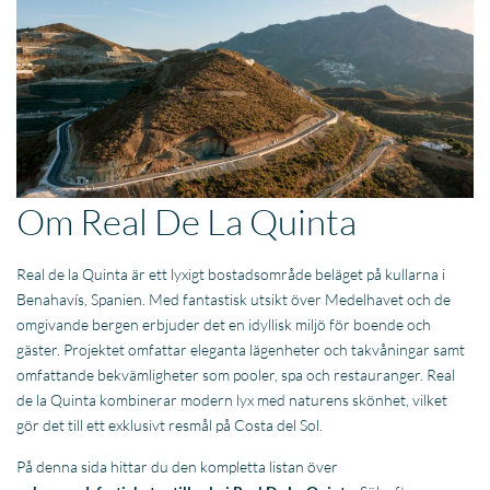
Om Real De La Quinta
Real de la Quinta är ett lyxigt bostadsområde beläget på kullarna i
Benahavís, Spanien. Med fantastisk utsikt över Medelhavet och de
omgivande bergen erbjuder det en idyllisk miljö för boende och
gäster. Projektet omfattar eleganta lägenheter och takvåningar samt
omfattande bekvämligheter som pooler, spa och restauranger. Real
de la Quinta kombinerar modern lyx med naturens skönhet, vilket
gör det till ett exklusivt resmål på Costa del Sol.
På denna sida hittar du den kompletta listan över