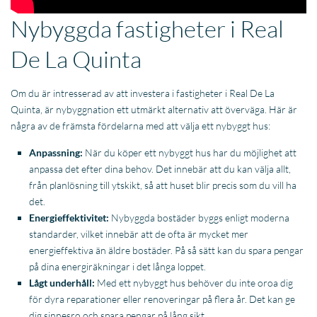
Nybyggda fastigheter i Real
De La Quinta
Om du är intresserad av att investera i fastigheter i Real De La
Quinta, är nybyggnation ett utmärkt alternativ att överväga. Här är
några av de främsta fördelarna med att välja ett nybyggt hus:
Anpassning:
När du köper ett nybyggt hus har du möjlighet att
anpassa det efter dina behov. Det innebär att du kan välja allt,
från planlösning till ytskikt, så att huset blir precis som du vill ha
det.
Energieffektivitet:
Nybyggda bostäder byggs enligt moderna
standarder, vilket innebär att de ofta är mycket mer
energieffektiva än äldre bostäder. På så sätt kan du spara pengar
på dina energiräkningar i det långa loppet.
Lågt underhåll:
Med ett nybyggt hus behöver du inte oroa dig
för dyra reparationer eller renoveringar på flera år. Det kan ge
dig sinnesro och spara pengar på lång sikt.