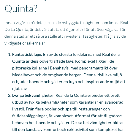
Quinta?
Innan vi går in på detaljerna i de nybyggda fastigheter som finns i Real
De La Quinta, är det värt att ta ett ögonblick för att överväga varför
denna stad är ett så bra ställe att investera i fastigheter. Några av de
viktigaste orsakerna är:
Fantastiskt läge
: En av de största fördelarna med Real de la
Quinta är dess oöverträffade läge. Komplexet ligger i de
pittoreska kullarna i Benahavís, med panoramautsikt över
Medelhavet och de omgivande bergen. Denna idylliska miljö
erbjuder boende och gäster en lugn och inspirerande miljö att
njuta av.
Lyxiga bekväm
ligheter: Real de la Quinta erbjuder ett brett
utbud av lyxiga bekvämligheter som garanterar en avancerad
livsstil. Från flera pooler och spa till restauranger och
fritidsanläggningar, är komplexet utformat för att tillgodose
behoven hos boende och gäster. Dessa bekvämligheter bidrar
till den känsla av komfort och exklusivitet som komplexet har