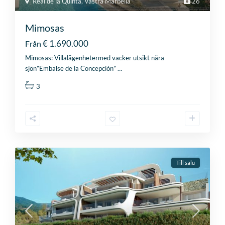
Real de la Quinta
,
Västra Marbella
26
Mimosas
€ 1.690.000
Från
Mimosas: Villalägenhetermed vacker utsikt nära
sjön”Embalse de la Concepción”
…
3
Till salu