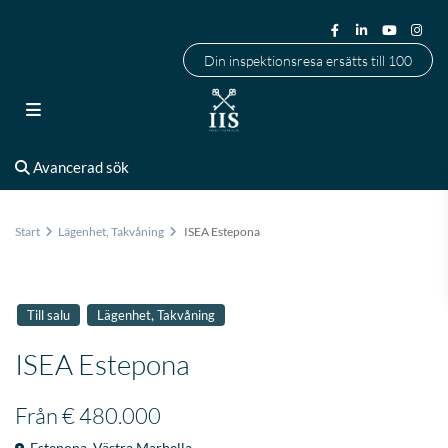
Din inspektionsresa ersätts till 100
Avancerad sök
Start
Lägenhet
,
Takvåning
ISEA Estepona
,
Till salu
Lägenhet
Takvåning
ISEA Estepona
Från
€ 480.000
Estepona
,
Västra Marbella