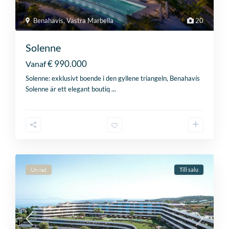
Benahavis
,
Västra Marbella
20
Solenne
€ 990.000
Vanaf
Solenne: exklusivt boende i den gyllene triangeln, Benahavís
Solenne är ett elegant boutiq
...
Utvlad
Till salu