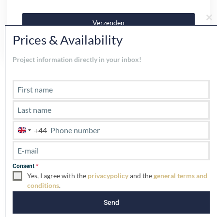
Verzenden
Cl
th
Prices & Availability
mo
Project information directly in your inbox!
Vergelijkbare vermeldingen
Utvlad
Till salu
+44
U
n
i
t
Consent
*
e
Yes, I agree with the
privacypolicy
and the
general terms and
d
conditions
.
K
i
Send
Estepona
,
Västra Marbella
20
n