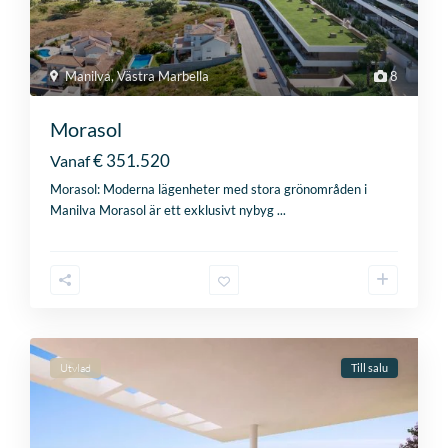
Manilva
,
Västra Marbella
8
Morasol
€ 351.520
Vanaf
Morasol: Moderna lägenheter med stora grönområden i
Manilva Morasol är ett exklusivt nybyg
...
Utvlad
Till salu