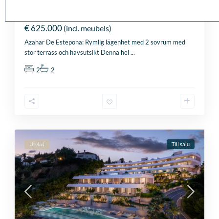
g
Azahar De Estepona
d
o
€ 625.000
(incl. meubels)
m
+
Azahar De Estepona: Rymlig lägenhet med 2 sovrum med
4
stor terrass och havsutsikt Denna hel
...
4
2
2
Utvlad
Till salu