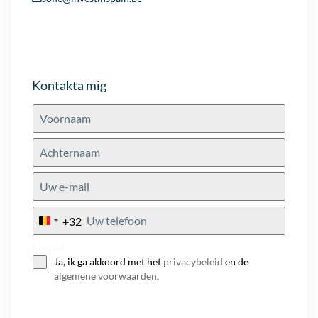
Kontakta mig
+32
Belgium
+32
Consent
Ja, ik ga akkoord met het
privacybeleid
en de
algemene voorwaarden
.