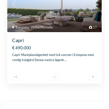
Estepona
,
Västra Marbella
17
Capri
€ 490.000
Capri: Markplanslägenhet med två sovrum i Estepona med
rymlig trädgård Denna vackra lägenh
...