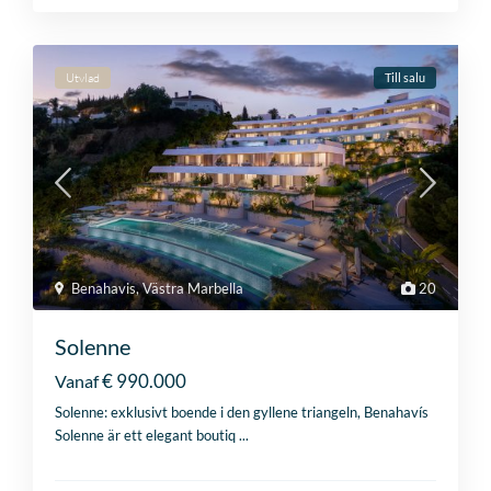
Utvlad
Till salu
Benahavis
,
Västra Marbella
20
Solenne
€ 990.000
Vanaf
Solenne: exklusivt boende i den gyllene triangeln, Benahavís
Solenne är ett elegant boutiq
...