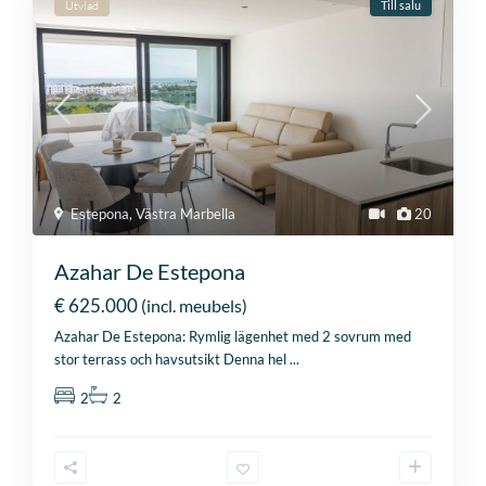
Utvlad
Till salu
Estepona
,
Västra Marbella
20
Azahar De Estepona
€ 625.000
(incl. meubels)
Azahar De Estepona: Rymlig lägenhet med 2 sovrum med
stor terrass och havsutsikt Denna hel
...
2
2