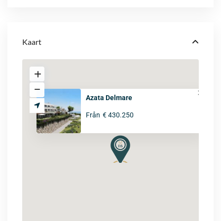
Kaart
Azata Delmare
Från
€ 430.250