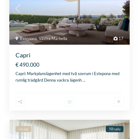
Estepona
,
Västra Marbella
17
Capri
€ 490.000
Capri: Markplanslägenhet med två sovrum i Estepona med
rymlig trädgård Denna vackra lägenh
...
Utvlad
Till salu