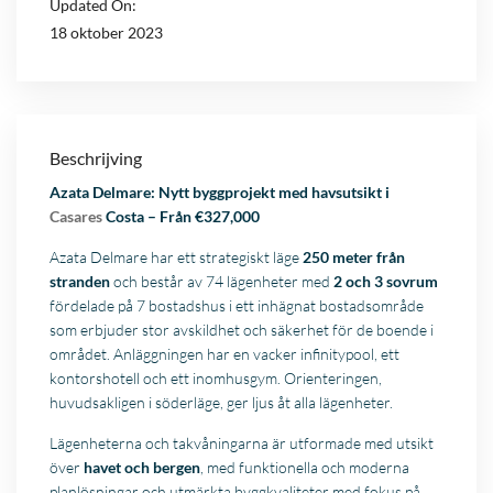
Updated On:
18 oktober 2023
Beschrijving
Azata Delmare: Nytt byggprojekt med havsutsikt i
Casares
Costa – Från €327,000
Azata Delmare har ett strategiskt läge
250 meter från
stranden
och består av 74 lägenheter med
2 och 3 sovrum
fördelade på 7 bostadshus i ett inhägnat bostadsområde
som erbjuder stor avskildhet och säkerhet för de boende i
området. Anläggningen har en vacker infinitypool, ett
kontorshotell och ett inomhusgym. Orienteringen,
huvudsakligen i söderläge, ger ljus åt alla lägenheter.
Lägenheterna och takvåningarna är utformade med utsikt
över
havet och bergen
, med funktionella och moderna
planlösningar och utmärkta byggkvaliteter med fokus på