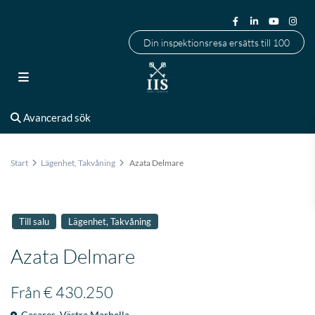
Din inspektionsresa ersätts till 100
Avancerad sök
Start
Lägenhet
,
Takvåning
Azata Delmare
,
Till salu
Lägenhet
Takvåning
Azata Delmare
Från
€ 430.250
Casares
,
Västra Marbella