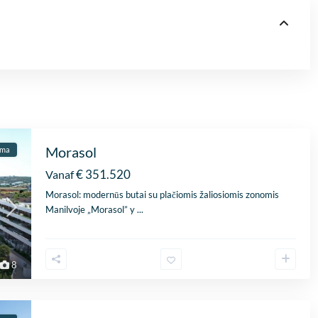
Morasol
ama
€ 351.520
Vanaf
Morasol: modernūs butai su plačiomis žaliosiomis zonomis
Manilvoje „Morasol” y
...
8