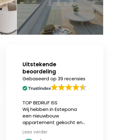
Uitstekende
beoordeling
Gebaseerd op
39 recensies
n
TOP BEDRIJF ISS
Ik heb onlangs (v
Wij hebben in Estepona
eerst) een nieu
een nieuwbouw
appartement aa
ing.
appartement gekocht en
bij Invest in Spain
zijn geholpen door Jasper
en ben over zowe
Lees verder
Lees verder
sen
en makelaar Stijn vd Kelen
service als de