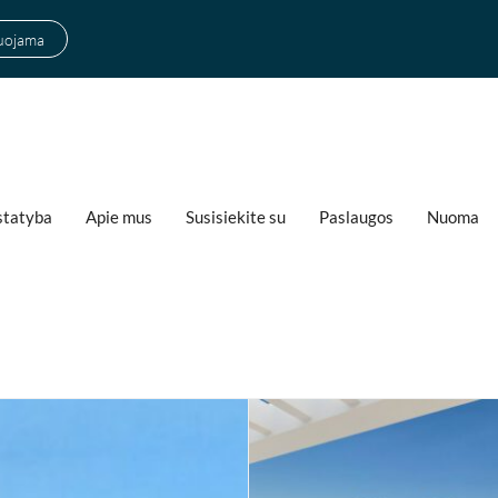
suojama
statyba
Apie mus
Susisiekite su
Paslaugos
Nuoma