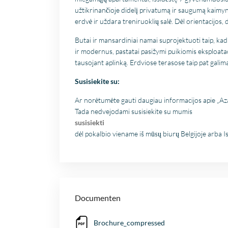
užtikrinančioje didelį privatumą ir saugumą kaimy
erdvė ir uždara treniruoklių salė. Dėl orientacijos, d
Butai ir mansardiniai namai suprojektuoti taip, kad i
ir modernus, pastatai pasižymi puikiomis eksploat
tausojant aplinką. Erdviose terasose taip pat gali
Susisiekite su:
Ar norėtumėte gauti daugiau informacijos apie „Aza
Tada nedvejodami susisiekite su mumis
susisiekti
dėl pokalbio viename iš mūsų biurų Belgijoje arba Is
Documenten
Brochure_compressed