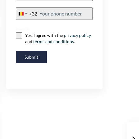
+32
Belgium
+32
Consent
Yes, I agree with the
privacy policy
and
terms and conditions
.
Cl
th
Prices & Availability
mo
Submit
Project information directly in your inbox!
+44
U
n
i
t
Consent
*
e