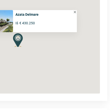
Azata Delmare
Iš
€ 430.250