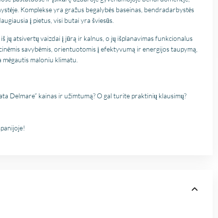
Fien
in kaart te brengen. Dan
nystėje. Komplekse yra gražus begalybės baseinas, bendradarbystės
28 April
Stijn, mijn
2026
augiausia į pietus, visi butai yra šviesūs.
vastgoedmakelaar, heb
mijn droomhuis gevond
š jų atsivertų vaizdai į jūrą ir kalnus, o jų išplanavimas funkcionalus
Zelfs toen ik niet in Spa
acinėmis savybėmis, orientuotomis į efektyvumą ir energijos taupymą,
was, verliep de
ma mėgautis maloniu klimatu.
communicatie
probleemloos. Alles ver
perfect, alleen maar lof
ta Delmare” kainas ir užimtumą? O gal turite praktinių klausimų?
panijoje!