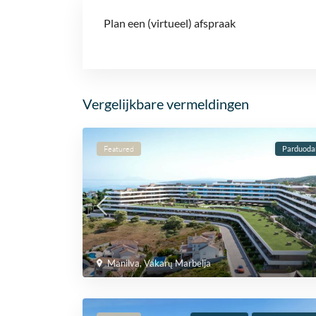
Plan een (virtueel) afspraak
Vergelijkbare vermeldingen
Featured
Parduod
Manilva
,
Vakarų Marbelja