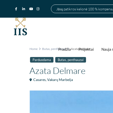
Jūsų patikros kelionė 100 % kompen
Pradžia
Projektai
Nauja 
Home
Butas
,
penthauzai
Azata Delmare
,
Parduodama
Butas
penthauzai
Azata Delmare
Casares
,
Vakarų Marbelja