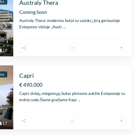
Australy Thera
dys
Coming Soon
Australy Thera: modernūs butai su vaizdu į jūrą geriausioje
Esteponos vietoje „Austr
...
18
Capri
ama
€ 490.000
Capri: dviejų miegamųjų butas pirmame aukšte Esteponoje su
erdviu sodu Šiame gražiame Kapr
...
17