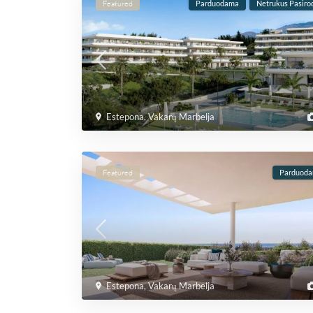
Featured
Parduodama
Netrukus Pasiro
Estepona
,
Vakarų Marbelja
Featured
Parduod
Estepona
,
Vakarų Marbelja