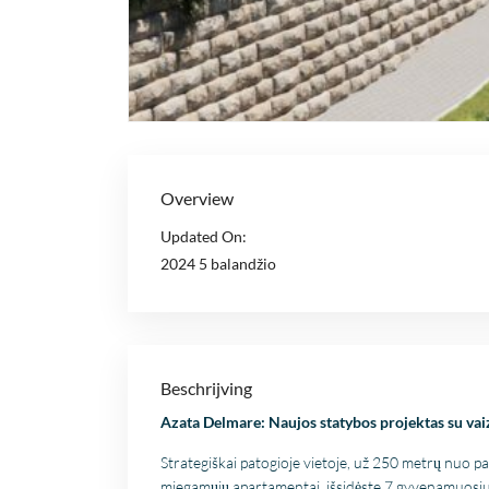
Overview
Updated On:
2024 5 balandžio
Beschrijving
Azata Delmare: Naujos statybos projektas su vai
Strategiškai patogioje vietoje, už 250 metrų nuo p
miegamųjų apartamentai, išsidėstę 7 gyvenamuosi