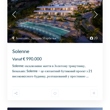
Бенахавіс
,
Західна Марбелья
20
Solenne
€ 990.000
Vanaf
Solenne: ексклюзивне життя в Золотому трикутнику,
Бенахавіс Solenne – це елегантний бутиковий проект з 21
високоякісного будинку, розташований у престижно
…