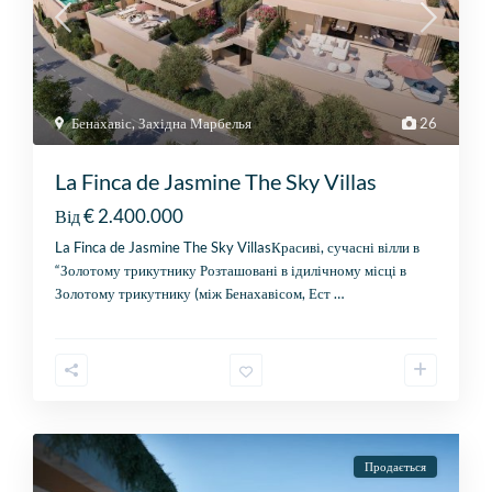
Бенахавіс
,
Західна Марбелья
26
La Finca de Jasmine The Sky Villas
€ 2.400.000
Від
La Finca de Jasmine The Sky VillasКрасиві, сучасні вілли в
“Золотому трикутнику Розташовані в ідилічному місці в
Золотому трикутнику (між Бенахавісом, Ест
…
Продається