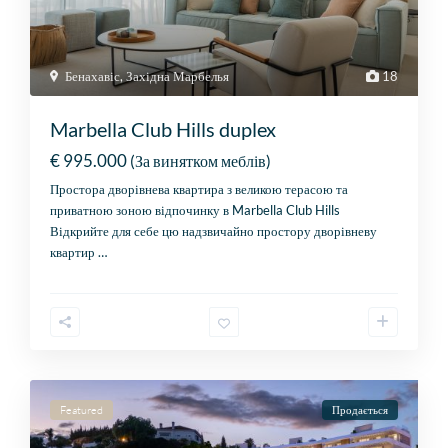
Бенахавіс
,
Західна Марбелья
18
Marbella Club Hills duplex
€ 995.000
(За винятком меблів)
Простора дворівнева квартира з великою терасою та
приватною зоною відпочинку в Marbella Club Hills
Відкрийте для себе цю надзвичайно простору дворівневу
квартир
…
Featured
Продається