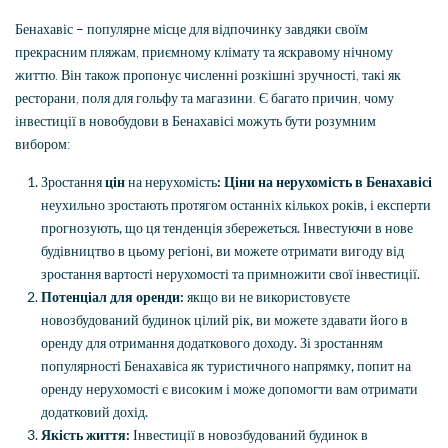
Бенахавіс – популярне місце для відпочинку завдяки своїм
прекрасним пляжам, приємному клімату та яскравому нічному
життю. Він також пропонує численні розкішні зручності, такі як
ресторани, поля для гольфу та магазини. Є багато причин, чому
інвестиції в новобудови в Бенахавісі можуть бути розумним
вибором:
Зростання
цін
на нерухомість
:
Ціни на нерухомість в Бенахавісі
неухильно зростають протягом останніх кількох років, і експерти
прогнозують, що ця тенденція збережеться. Інвестуючи в нове
будівництво в цьому регіоні, ви можете отримати вигоду від
зростання вартості нерухомості та примножити свої інвестиції.
Потенціал для оренди:
якщо ви не використовуєте
новозбудований будинок цілий рік, ви можете здавати його в
оренду для отримання додаткового доходу. Зі зростанням
популярності Бенахавіса як туристичного напрямку, попит на
оренду нерухомості є високим і може допомогти вам отримати
додатковий дохід.
Якість життя:
Інвестиції в новозбудований будинок в