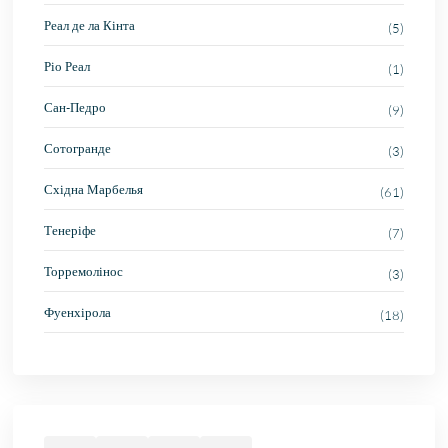
Реал де ла Кінта
(5)
Ріо Реал
(1)
Сан-Педро
(9)
Сотогранде
(3)
Східна Марбелья
(61)
Тенеріфе
(7)
Торремолінос
(3)
Фуенхірола
(18)