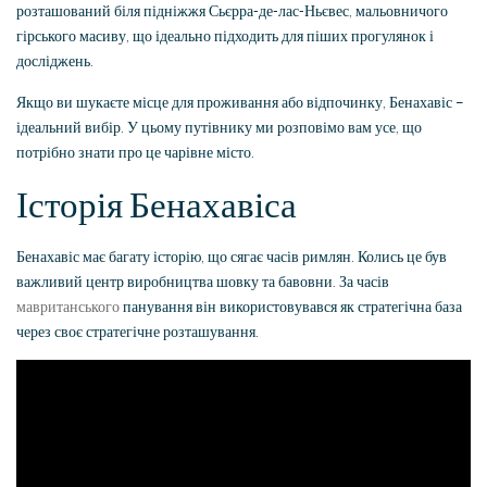
розташований біля підніжжя Сьєрра-де-лас-Ньєвес, мальовничого
гірського масиву, що ідеально підходить для піших прогулянок і
досліджень.
Якщо ви шукаєте місце для проживання або відпочинку, Бенахавіс –
ідеальний вибір. У цьому путівнику ми розповімо вам усе, що
потрібно знати про це чарівне місто.
Історія Бенахавіса
Бенахавіс має багату історію, що сягає часів римлян. Колись це був
важливий центр виробництва шовку та бавовни. За часів
мавританського
панування він використовувався як стратегічна база
через своє стратегічне розташування.