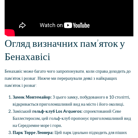
Огляд визначних пам’яток у
Бенахавісі
Бенахавіс може багато чого запропонувати, коли справа доходить до
пам’яток і розваг. Нижче ми перерахували деякі з найкращих
пам’яток і розваг:
Замок Монтемайор:
З цього замку, побудованого в 10 столітті,
відкривається приголомшливий вид на місто і його околиці.
Заміський
гольф-клуб Los Arqueros:
спроектований Севе
Баллестеросом, цей гольф-клуб пропонує приголомшливий вид
на Середземне море і гори.
Парк Торре Леонера:
Цей парк ідеально підходить для піших