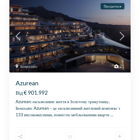
Продається
Бенахавіс
21
Azurean
€ 901.992
Від
Azurean: ексклюзивне життя в Золотому трикутнику,
Бенахавіс Azurean – це ексклюзивний житловий комплекс з
133 високоякісними, повністю мебльованими кварти
…