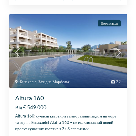
Продається
Бенахавіс
,
Західна Марбелья
22
Altura 160
€ 549.000
Від
Altura 160: сучасні квартири з панорамним видом на море
та гори в Бенахавісі Alutra 160 – це ексклюзивний новий
проект сучасних квартир з 2 і 3 спальнями,
…