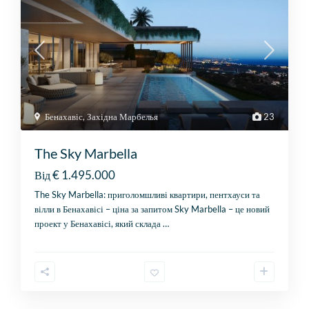
Бенахавіс
,
Західна Марбелья
23
The Sky Marbella
€ 1.495.000
Від
The Sky Marbella: приголомшливі квартири, пентхауси та
вілли в Бенахавісі – ціна за запитом Sky Marbella – це новий
проект у Бенахавісі, який склада
…