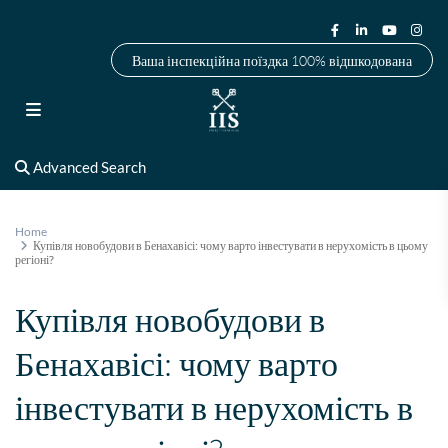
Ваша інспекційна поїздка 100% відшкодована
Advanced Search
Home
Купівля новобудови в Бенахавісі: чому варто інвестувати в нерухомість в цьому
регіоні?
Купівля новобудови в
Бенахавісі: чому варто
інвестувати в нерухомість в