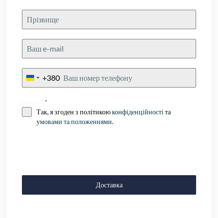
+380
Ukraine
+380
Consent
*
Так, я згоден з політикою
конфіденційності
та
умовами та положеннями
.
Доставка