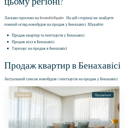
цьому регіоні?
Ласкаво просимо на
InvestinSpain
. На цій сторінці ви знайдете
повний огляд новобудов на продаж у Бенахавісі. Шукайте:
Продаж квартир та пентхаусів у Бенахавісі
Продаж вілл в Бенахавісі
Таунхаус на продаж в Бенахавісі
Продаж квартир в Бенахавісі
Актуальний список новобудов і пентхаусів на продаж у Бенахавісі.
Featured
Продається