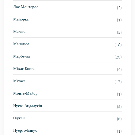
Лос Монтерос
(2)
Майорка
(1)
Малага
(5)
Манільва
(10)
Марбелья
(23)
Міхас Коста
(4)
Міхасе.
(17)
Монте-Майор
(1)
Нуева Андалусія
(5)
Оджен
(8)
Пуерто-Банус
(1)