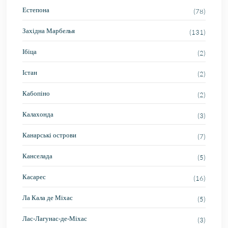
Естепона
(78)
Західна Марбелья
(131)
Ібіца
(2)
Істан
(2)
Кабопіно
(2)
Калахонда
(3)
Канарські острови
(7)
Канселада
(5)
Касарес
(16)
Ла Кала де Міхас
(5)
Лас-Лагунас-де-Міхас
(3)