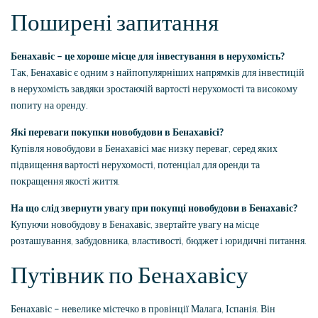
Поширені запитання
Бенахавіс – це хороше місце для інвестування в нерухомість?
Так, Бенахавіс є одним з найпопулярніших напрямків для інвестицій
в нерухомість завдяки зростаючій вартості нерухомості та високому
попиту на оренду.
Які переваги покупки новобудови в Бенахавісі?
Купівля новобудови в Бенахавісі має низку переваг, серед яких
підвищення вартості нерухомості, потенціал для оренди та
покращення якості життя.
На що слід звернути увагу при покупці новобудови в Бенахавіс?
Купуючи новобудову в Бенахавіс, звертайте увагу на місце
розташування, забудовника, властивості, бюджет і юридичні питання.
Путівник по Бенахавісу
Бенахавіс – невелике містечко в провінції Малага, Іспанія. Він