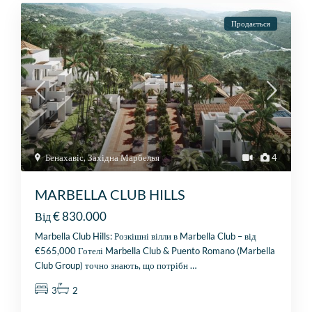
Продається
Бенахавіс
,
Західна Марбелья
4
MARBELLA CLUB HILLS
€ 830.000
Від
Marbella Club Hills: Розкішні вілли в Marbella Club – від
€565,000 Готелі Marbella Club & Puento Romano (Marbella
Club Group) точно знають, що потрібн
…
3
2