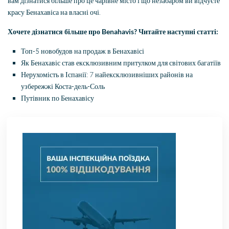
вам дізнатися більше про це чарівне місто і що незабаром ви відчуєте
красу Бенахавіса на власні очі.
Хочете дізнатися більше про Benahavis? Читайте наступні статті:
Топ-5 новобудов на продаж в Бенахавісі
Як Бенахавіс став ексклюзивним притулком для світових багатіїв
Нерухомість в Іспанії: 7 найексклюзивніших районів на
узбережжі Коста-дель-Соль
Путівник по Бенахавісу