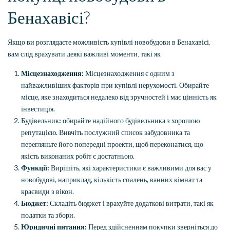
Бенахавісі?
Якщо ви розглядаєте можливість купівлі новобудови в Бенахавісі,
вам слід врахувати деякі важливі моменти, такі як
Місцезнаходження:
Місцезнаходження є одним з
найважливіших факторів при купівлі нерухомості. Обирайте
місце, яке знаходиться недалеко від зручностей і має цінність як
інвестиція.
Будівельник
:
обирайте надійного будівельника з хорошою
репутацією. Вивчіть послужний список забудовника та
перегляньте його попередні проекти, щоб переконатися, що
якість виконаних робіт є достатньою.
Функції:
Вирішіть, які характеристики є важливими для вас у
новобудові, наприклад, кількість спалень, ванних кімнат та
краєвиди з вікон.
Бюджет:
Складіть бюджет і врахуйте додаткові витрати, такі як
податки та збори.
Юридичні питання:
Перед здійсненням покупки зверніться до