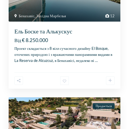
Бенахавіс
,
Західна Марбелья
12
Ель Боске та Алькускус
€ 8.250.000
Від
Проект складається з 8 вілл сучасного дизайну El Bosque,
оточених природою і з вражаючими панорамними видами в
La Reserva de Alcuzcuz, в Бенахавісі, недалеко ві
…
Продається