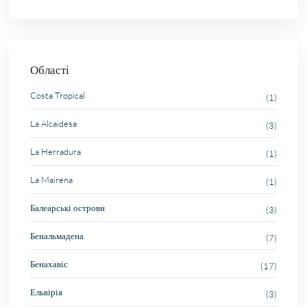
Області
Costa Tropical
(1)
La Alcaidesa
(3)
La Herradura
(1)
La Mairena
(1)
Балеарські острови
(3)
Бенальмадена
(7)
Бенахавіс
(17)
Ельвірія
(3)