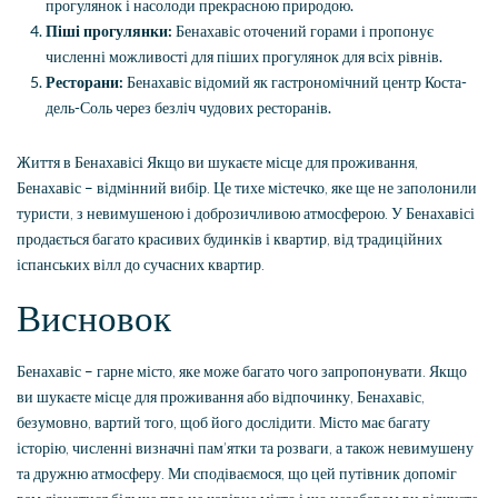
прогулянок і насолоди прекрасною природою.
Піші прогулянки:
Бенахавіс оточений горами і пропонує
численні можливості для піших прогулянок для всіх рівнів.
Ресторани:
Бенахавіс відомий як гастрономічний центр Коста-
дель-Соль через безліч чудових ресторанів.
Життя в Бенахавісі Якщо ви шукаєте місце для проживання,
Бенахавіс – відмінний вибір. Це тихе містечко, яке ще не заполонили
туристи, з невимушеною і доброзичливою атмосферою. У Бенахавісі
продається багато красивих будинків і квартир, від традиційних
іспанських вілл до сучасних квартир.
Висновок
Бенахавіс – гарне місто, яке може багато чого запропонувати. Якщо
ви шукаєте місце для проживання або відпочинку, Бенахавіс,
безумовно, вартий того, щоб його дослідити. Місто має багату
історію, численні визначні пам’ятки та розваги, а також невимушену
та дружню атмосферу. Ми сподіваємося, що цей путівник допоміг